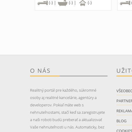
(-) |
(-) |
(-)
O NÁS
UŽI
Realitný portál pre každého, súkromné
VŠEOBE
osoby aj realitné kancelárie, agentúry a
PARTNER
developerov. Pokiaľ máte web s
REKLAM
nehnuteľnostami, stačí keď sa zaregistrujete
a naši roboti budú preberať a aktualizovať
BLOG
Vaše nehnuteľnosti u nás. Automaticky, bez
COOKIE