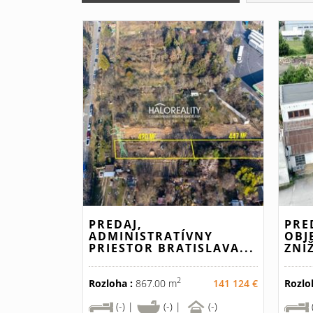
PREDAJ,
PRE
ADMINISTRATÍVNY
OBJ
PRIESTOR BRATISLAVA...
ZNÍ
2
Rozloha :
867.00 m
141 124 €
Rozlo
(-) |
(-) |
(-)