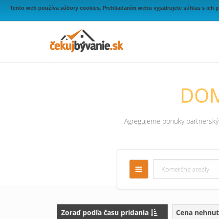
Tento web používa súbory cookies. Prehliadaním webu vyjadrujete súhlas s ich 
DOM
Agregujeme ponuky partnerských
Zoraď podľa času pridania
Cena nehnut