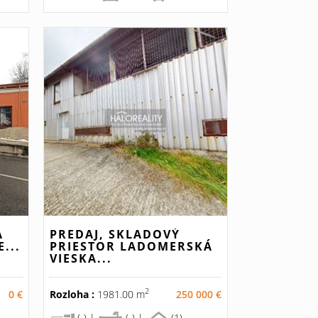
A
PREDAJ, SKLADOVÝ
...
PRIESTOR LADOMERSKÁ
VIESKA...
2
0 €
Rozloha :
1981.00 m
250 000 €
(-) |
(-) |
(1)