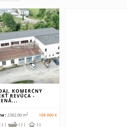
DAJ, KOMERČNÝ
EKT REVÚCA -
ŽENÁ...
2
ha :
2382.00 m
158 000 €
(-) |
(-) |
(-)