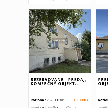
REZERVOVANÉ - PREDAJ,
PRE
KOMERČNÝ OBJEKT...
OBJ
2
Rozloha :
2670.00 m
160 000 €
Rozlo
(2) |
(-) |
(-)