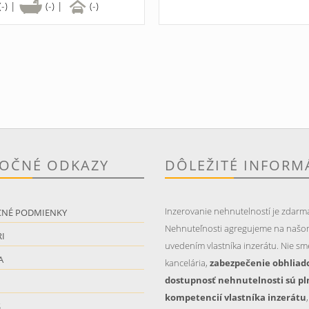
(-) |
(-) |
(-)
TOČNÉ ODKAZY
DÔLEŽITÉ INFORM
Inzerovanie nehnutelností je zdarm
CNÉ PODMIENKY
Nehnuteľnosti agregujeme na našo
I
uvedením vlastníka inzerátu. Nie sme
A
kancelária,
zabezpečenie obhliad
dostupnosť nehnutelnosti sú pl
kompetencií vlastníka inzerátu
S