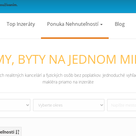
používaním.
Top Inzeráty
Ponuka Nehnuteľností
Blog
Y, BYTY NA JEDNOM MI
 realitných kancelárí a fyzických osôb bez poplatkov. Jednoduché vyhľad
makléra priamo na inzeráte
eľnosti