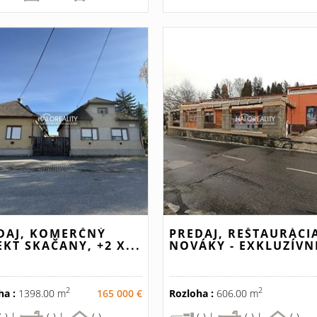
DAJ, KOMERČNÝ
PREDAJ, REŠTAURÁCI
EKT SKAČANY, +2 X...
NOVÁKY - EXKLUZÍVNE
2
2
ha :
1398.00 m
165 000 €
Rozloha :
606.00 m
(-) |
(-) |
(-)
(-) |
(-) |
(-)