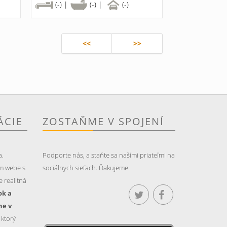
(-) |
(-) |
(-)
<<
>>
ÁCIE
ZOSTAŇME V SPOJENÍ
a.
Podporte nás, a staňte sa našími priateľmi na
m webe s
sociálnych sieťach. Ďakujeme.
 realitná
ok a
ne v
, ktorý