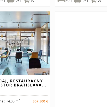
DAJ, REŠTAURAČNÝ
ESTOR BRATISLAVA...
2
ha :
74.00 m
307 500 €