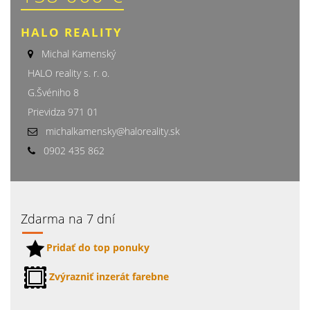
HALO REALITY
Michal Kamenský
HALO reality s. r. o.
G.Švéniho 8
Prievidza 971 01
michalkamensky@haloreality.sk
0902 435 862
Zdarma na 7 dní
Pridať do top ponuky
Zvýrazniť inzerát farebne