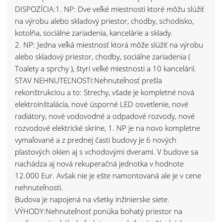
DISPOZÍCIA:1. NP: Dve veľké miestnosti ktoré môžu slúžiť
na výrobu alebo skladový priestor, chodby, schodisko,
kotolňa, sociálne zariadenia, kancelárie a sklady.
2. NP: Jedna veľká miestnosť ktorá môže slúžiť na výrobu
alebo skladový priestor, chodby, sociálne zariadenia (
Toalety a sprchy ), štyri veľké miestnosti a 10 kancelárií.
STAV NEHNUTEĽNOSTI:Nehnuteľnosť prešla
rekonštrukciou a to: Strechy, všade je kompletné nová
elektroinštalácia, nové úsporné LED osvetlenie, nové
radiátory, nové vodovodné a odpadové rozvody, nové
rozvodové elektrické skrine, 1. NP je na novo kompletne
vymaľované a z prednej časti budovy je 6 nových
plastových okien aj s vchodovými dverami. V budove sa
nachádza aj nová rekuperačná jednotka v hodnote
12.000 Eur. Avšak nie je ešte namontovaná ale je v cene
nehnuteľnosti.
Budova je napojená na všetky inžinierske siete.
VÝHODY:Nehnuteľnosť ponúka bohatý priestor na