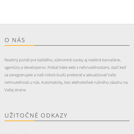
O NÁS
Realitný portál pre každého, súkromné osoby aj realitné kancelárie,
agentúry a developerov. Pokiaľ máte web s nehnuteľnostami, stačí keď
sa zaregistrujete a naši roboti budú preberať a aktualizovať Vaše
nehnuteľnosti u nás. Automaticky, bez akéhokoľvek rušného zásahu na
Vašej strane.
UŽITOČNÉ ODKAZY