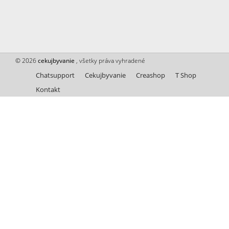
© 2026
cekujbyvanie
, všetky práva vyhradené
Chatsupport
Cekujbyvanie
Creashop
T Shop
Kontakt