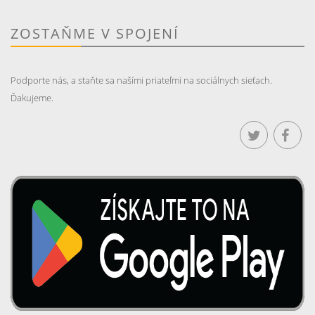
ZOSTAŇME V SPOJENÍ
Podporte nás, a staňte sa našími priateľmi na sociálnych sieťach.
Ďakujeme.