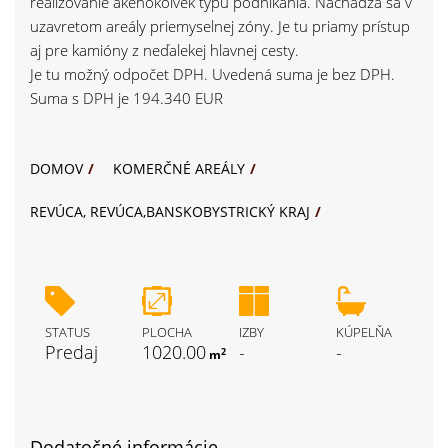
realizovanie akéhokoľvek typu podnikania. Nachádza sa v
uzavretom areály priemyselnej zóny. Je tu priamy prístup
aj pre kamióny z neďalekej hlavnej cesty.
Je tu možný odpočet DPH. Uvedená suma je bez DPH.
Suma s DPH je 194.340 EUR
DOMOV
KOMERČNÉ AREÁLY
REVÚCA, REVÚCA,BANSKOBYSTRICKÝ KRAJ
STATUS
PLOCHA
IZBY
KÚPELŇA
Predaj
1020.00
-
-
2
m
Dodatočné informácie