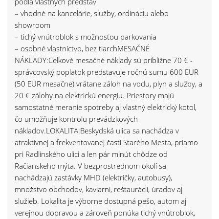
podľa vlastných predstáv
– vhodné na kancelárie, služby, ordináciu alebo
showroom
– tichý vnútroblok s možnosťou parkovania
– osobné vlastníctvo, bez tiarchMESAČNÉ
NÁKLADY:Celkové mesačné náklady sú približne 70 € -
správcovský poplatok predstavuje ročnú sumu 600 EUR
(50 EUR mesačne) vrátane záloh na vodu, plyn a služby, a
20 € zálohy na elektrickú energiu. Priestory majú
samostatné meranie spotreby aj vlastný elektrický kotol,
čo umožňuje kontrolu prevádzkových
nákladov.LOKALITA:Beskydská ulica sa nachádza v
atraktívnej a frekventovanej časti Starého Mesta, priamo
pri Radlinského ulici a len pár minút chôdze od
Račianskeho mýta. V bezprostrednom okolí sa
nachádzajú zastávky MHD (električky, autobusy),
množstvo obchodov, kaviarní, reštaurácií, úradov aj
služieb. Lokalita je výborne dostupná pešo, autom aj
verejnou dopravou a zároveň ponúka tichý vnútroblok,