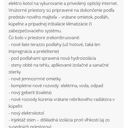
elektro-kotol na vykurovanie a privedený optický internet.
Vnútorné priestory sú pripravené na dokončenie podľa
predstáv nového majiteľa – vrátane omietok, podláh,
kúpeľne a prípadnej inštalácie klimatizácie či
zabezpečovacieho systému.
Čo bolo v priestore zrekonštruované:
- nové liate terazzo podlahy (už hotové, čaká len
impregnácia a preleštenie)
- pod podlahami spravená nová hydroizolácia
- steny obité na tehlu, aplikované izolačné a sanačné
stierky
- nové jemnozrnné omietky
- kompletne nové rozvody: elektrina, voda, odpad
- nový geberit (toaleta)
- nové rozvody kúrenia vrátane rebríkového radiátora v
kúpeľni
- nový elektrokotol
- injektáž stien – dôkladná izolácia proti vlhkosti (aj zo
susedných priestorov)