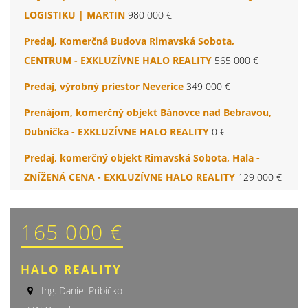
LOGISTIKU | MARTIN
980 000 €
Predaj, Komerčná Budova Rimavská Sobota,
CENTRUM - EXKLUZÍVNE HALO REALITY
565 000 €
Predaj, výrobný priestor Neverice
349 000 €
Prenájom, komerčný objekt Bánovce nad Bebravou,
Dubnička - EXKLUZÍVNE HALO REALITY
0 €
Predaj, komerčný objekt Rimavská Sobota, Hala -
ZNÍŽENÁ CENA - EXKLUZÍVNE HALO REALITY
129 000 €
165 000 €
HALO REALITY
Ing. Daniel Pribičko