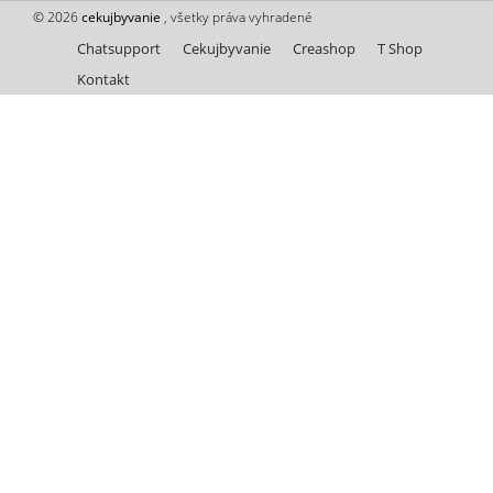
© 2026
cekujbyvanie
, všetky práva vyhradené
Chatsupport
Cekujbyvanie
Creashop
T Shop
Kontakt