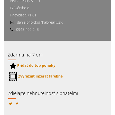
HALO reality s. r. o.
G.Švéniho 8
Prievidza 971 01
danielpribicko@haloreality.sk
0948 402 243
Zdarma na 7 dní
Pridať do top ponuky
Zvýrazniť inzerát farebne
Zdieľajte nehnuteľnosť s priateľmi