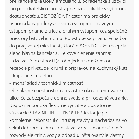
pre kancelárske účely, ambulanciu, poradenské služby či
inú podnikateľskú činnosť v prestížnej lokalite s výbornou
dostupnosťou.DISPOZÍCIA:Priestor má prakticky
usporiadaný pôdorys s dvoma vstupmi – hlavným
vstupom priamo z ulice a druhým vstupom cez spoločné
priestory bytového domu. Po vstupe sa priamo vchádza
do prvej veľkej miestnosti, ktorá môže slúžiť ako recepcia
alebo hlavná kancelária. Celkové členenie zahŕňa:
– dve veľké miestnosti (z toho jedna s možnosťou
recepcie pri vstupe, druhá s prípravou na kuchynský kút)
– kúpeľňu s toaletou
– menší sklad / technickú miestnosť
Obe hlavné miestnosti majú vlastné okná orientované do
ulice, čo zabezpečuje denné svetlo a prirodzené vetranie.
Dispozícia ponúka flexibilné využitie a dostatočné
súkromie.STAV NEHNUTEĽNOSTI:Priestor je po
kompletnej rekonštrukcii hrubej stavby a nachádza sa vo
veľmi dobrom technickom stave. Zrealizované sú nové
rozvody elektriny, vody a odpadu, inštalovaný je vlastný