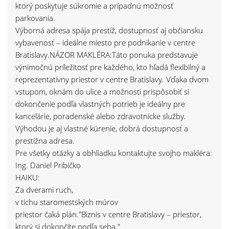
ktorý poskytuje súkromie a prípadnú možnosť
parkovania.
Výborná adresa spája prestíž, dostupnosť aj občiansku
vybavenosť – ideálne miesto pre podnikanie v centre
Bratislavy.NÁZOR MAKLÉRA:Táto ponuka predstavuje
výnimočnú príležitosť pre každého, kto hľadá flexibilný a
reprezentatívny priestor v centre Bratislavy. Vďaka dvom
vstupom, oknám do ulice a možnosti prispôsobiť si
dokončenie podľa vlastných potrieb je ideálny pre
kancelárie, poradenské alebo zdravotnícke služby.
Výhodou je aj vlastné kúrenie, dobrá dostupnosť a
prestížna adresa.
Pre všetky otázky a obhliadku kontaktujte svojho makléra:
Ing. Daniel Pribičko
HAIKU:
Za dverami ruch,
v tichu staromestských múrov
priestor čaká plán."Biznis v centre Bratislavy – priestor,
ktorý si dokončíte podľa seba."