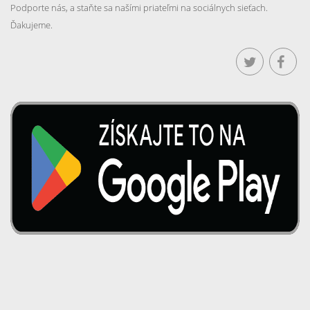
Podporte nás, a staňte sa našími priateľmi na sociálnych sieťach.
Ďakujeme.