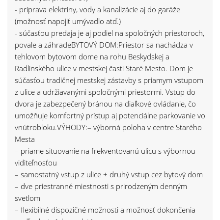
- príprava elektriny, vody a kanalizácie aj do garáže
(možnosť napojiť umývadlo atď.)
- súčasťou predaja je aj podiel na spoločných priestoroch,
povale a záhradeBYTOVÝ DOM:Priestor sa nachádza v
tehlovom bytovom dome na rohu Beskydskej a
Radlinského ulice v mestskej časti Staré Mesto. Dom je
súčasťou tradičnej mestskej zástavby s priamym vstupom
z ulice a udržiavanými spoločnými priestormi. Vstup do
dvora je zabezpečený bránou na diaľkové ovládanie, čo
umožňuje komfortný prístup aj potenciálne parkovanie vo
vnútrobloku.VÝHODY:– výborná poloha v centre Starého
Mesta
– priame situovanie na frekventovanú ulicu s výbornou
viditeľnosťou
– samostatný vstup z ulice + druhý vstup cez bytový dom
– dve priestranné miestnosti s prirodzeným denným
svetlom
– flexibilné dispozičné možnosti a možnosť dokončenia