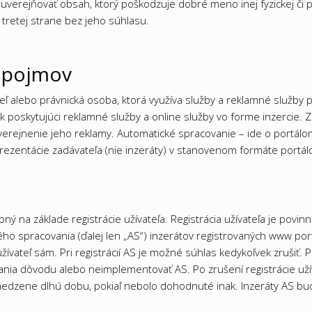
uverejňovať obsah, ktorý poškodzuje dobré meno inej fyzickej či p
tretej strane bez jeho súhlasu.
h pojmov
ateľ alebo právnická osoba, ktorá využíva služby a reklamné služby 
poskytujúci reklamné služby a online služby vo forme inzercie. Zadá
uverejnenie jeho reklamy. Automatické spracovanie – ide o portálo
rezentácie zadávateľa (nie inzeráty) v stanovenom formáte portál
ný na základe registrácie užívateľa. Registrácia užívateľa je povin
ho spracovania (ďalej len „AS“) inzerátov registrovaných www port
žívateľ sám. Pri registrácií AS je možné súhlas kedykoľvek zrušiť. P
ania dôvodu alebo neimplementovať AS. Po zrušení registrácie uží
edzene dlhú dobu, pokiaľ nebolo dohodnuté inak. Inzeráty AS bu