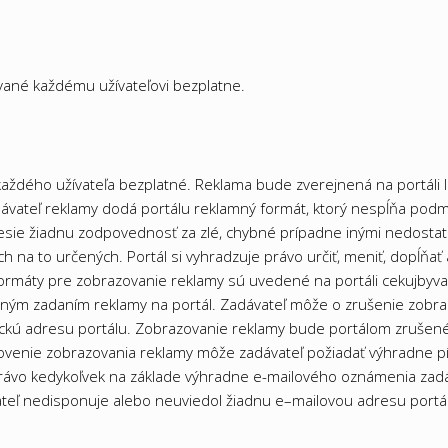
vané každému užívateľovi bezplatne.
 každého užívateľa bezplatné. Reklama bude zverejnená na portáli 
ávateľ reklamy dodá portálu reklamný formát, ktorý nespĺňa podm
nesie žiadnu zodpovednosť za zlé, chybné prípadne inými nedost
 na to určených. Portál si vyhradzuje právo určiť, meniť, dopĺňať 
formáty pre zobrazovanie reklamy sú uvedené na portáli cekujb
ým zadaním reklamy na portál. Zadávateľ môže o zrušenie zobraz
ckú adresu portálu. Zobrazovanie reklamy bude portálom zrušené d
bnovenie zobrazovania reklamy môže zadávateľ požiadať výhradne 
 právo kedykoľvek na základe výhradne e-mailového oznámenia zadá
teľ nedisponuje alebo neuviedol žiadnu e–mailovou adresu portál 