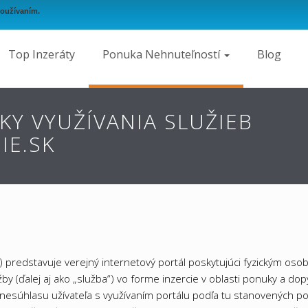
používaním.
Top Inzeráty
Ponuka Nehnuteľností
Blog
Y VYUŽÍVANIA SLUŽIEB
IE.SK
ál“) predstavuje verejný internetový portál poskytujúci fyzickým o
žby (ďalej aj ako „služba“) vo forme inzercie v oblasti ponuky a do
de nesúhlasu užívateľa s využívaním portálu podľa tu stanovených 