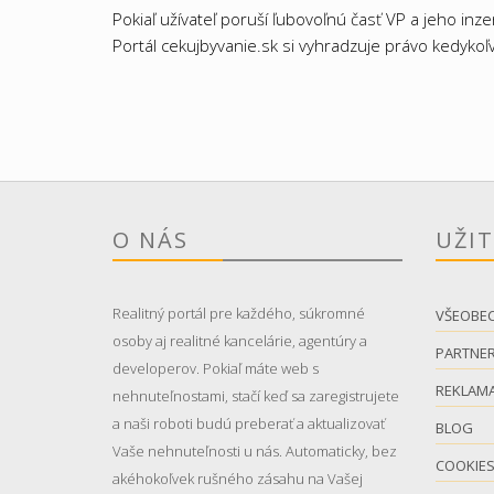
Pokiaľ užívateľ poruší ľubovoľnú časť VP a jeho in
Portál cekujbyvanie.sk si vyhradzuje právo kedykoľv
O NÁS
UŽI
Realitný portál pre každého, súkromné
VŠEOBE
osoby aj realitné kancelárie, agentúry a
PARTNER
developerov. Pokiaľ máte web s
REKLAM
nehnuteľnostami, stačí keď sa zaregistrujete
a naši roboti budú preberať a aktualizovať
BLOG
Vaše nehnuteľnosti u nás. Automaticky, bez
COOKIE
akéhokoľvek rušného zásahu na Vašej