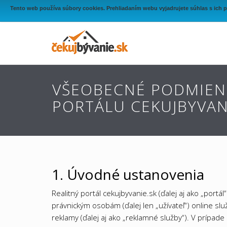
Tento web používa súbory cookies. Prehliadaním webu vyjadrujete súhlas s ich 
VŠEOBECNÉ PODMIENK
PORTÁLU CEKUJBYVAN
1. Úvodné ustanovenia
Realitný portál cekujbyvanie.sk (ďalej aj ako „port
právnickým osobám (ďalej len „užívateľ“) online slu
reklamy (ďalej aj ako „reklamné služby“). V prípa