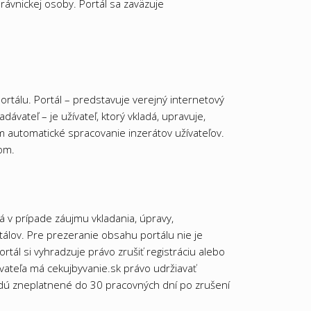
rávnickej osoby. Portál sa zaväzuje
portálu. Portál – predstavuje verejný internetový
vateľ – je užívateľ, ktorý vkladá, upravuje,
m automatické spracovanie inzerátov užívateľov.
om.
ná v prípade záujmu vkladania, úpravy,
álov. Pre prezeranie obsahu portálu nie je
ortál si vyhradzuje právo zrušiť registráciu alebo
vateľa má cekujbyvanie.sk právo udržiavať
dú zneplatnené do 30 pracovných dní po zrušení