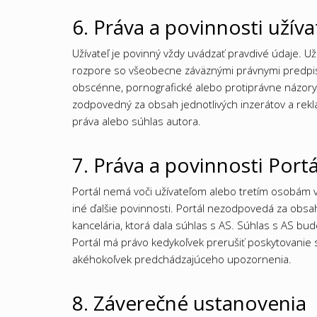
6. Práva a povinnosti užíva
Užívateľ je povinný vždy uvádzať pravdivé údaje. Už
rozpore so všeobecne záväznými právnymi predpis
obscénne, pornografické alebo protiprávne názory 
zodpovedný za obsah jednotlivých inzerátov a rekl
práva alebo súhlas autora.
7. Práva a povinnosti Port
Portál nemá voči užívateľom alebo tretím osobám v
iné ďalšie povinnosti. Portál nezodpovedá za obsah
kancelária, ktorá dala súhlas s AS. Súhlas s AS bu
Portál má právo kedykoľvek prerušiť poskytovanie s
akéhokoľvek predchádzajúceho upozornenia.
8. Záverečné ustanovenia