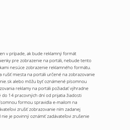
len v prípade, ak bude reklamný formát
ienky pre zobrazenie na portáli, nebude tento
atkami nesúce zobrazenie reklamného formátu.
a rušiť miesta na portáli určené na zobrazovanie
yvanie.sk alebo môžu byť oznámené písomnou
ovania reklamy na portáli požiadať výhradne
o 14 pracovných dní od prijatia žiadosti
písomnou formou spravidla e-mailom na
vateľovi zrušiť zobrazovanie ním zadanej
nie je povinný oznámiť zadávateľovi zrušenie