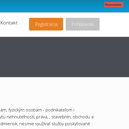
Rozumiem
Kontakt
Registrácia
Prihlásenie
sobám, fyzickým osobám - podnikateľom i
pytu nehnuteľností, práva, , stavebnín, obchodu a
podmienok, nesmie využívať služby poskytované