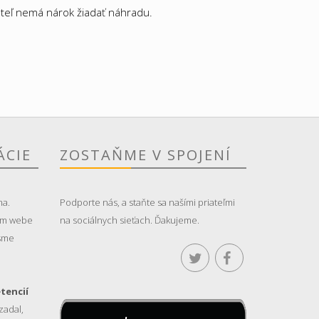
ateľ nemá nárok žiadať náhradu.
ÁCIE
ZOSTAŇME V SPOJENÍ
ma.
Podporte nás, a staňte sa našími priateľmi
om webe
na sociálnych sieťach. Ďakujeme.
 sme
tencií
 zadal,