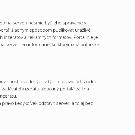
žieb na serveri nesmie byť jeho správanie v
ortál žiadnym spôsobom publikovať urážlivé,
 inzerátov a reklamných formátov. Portál nie je
 na server len informácie, ku ktorým má autorské
ovinností uvedených v týchto pravidlách žiadne
zadávateľ inzerátu alebo iný portál/realitná
inzerátu.
 právo kedykoľvek odstaviť server, a to aj bez