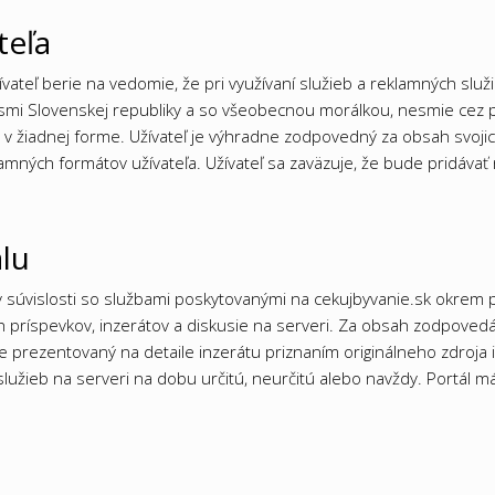
teľa
ívateľ berie na vedomie, že pri využívaní služieb a reklamných slu
mi Slovenskej republiky a so všeobecnou morálkou, nesmie cez p
v žiadnej forme. Užívateľ je výhradne zodpovedný za obsah svojich
amných formátov užívateľa. Užívateľ sa zaväzuje, že bude pridávať
álu
 súvislosti so službami poskytovanými na cekujbyvanie.sk okrem p
 príspevkov, inzerátov a diskusie na serveri. Za obsah zodpovedá 
de prezentovaný na detaile inzerátu priznaním originálneho zdroja 
lužieb na serveri na dobu určitú, neurčitú alebo navždy. Portál má