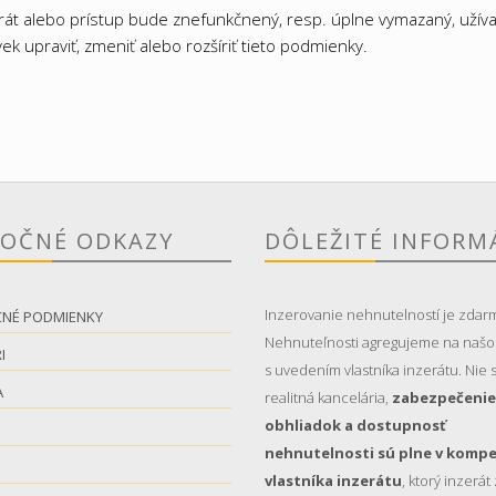
zerát alebo prístup bude znefunkčnený, resp. úplne vymazaný, užív
ek upraviť, zmeniť alebo rozšíriť tieto podmienky.
TOČNÉ ODKAZY
DÔLEŽITÉ INFORM
Inzerovanie nehnutelností je zdar
CNÉ PODMIENKY
Nehnuteľnosti agregujeme na naš
I
s uvedením vlastníka inzerátu. Nie
A
realitná kancelária,
zabezpečenie
obhliadok a dostupnosť
nehnutelnosti sú plne v kompe
S
vlastníka inzerátu
, ktorý inzerát