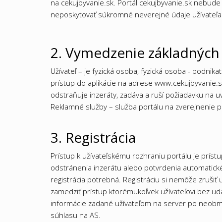
na cekujbyvanie.sk. Portál cekujbyvanie.sk nebude 
neposkytovať súkromné neverejné údaje užívateľa 
2. Vymedzenie základnýc
Užívateľ – je fyzická osoba, fyzická osoba - podnik
prístup do aplikácie na adrese www.cekujbyvanie.sk 
odstraňuje inzeráty, zadáva a ruší požiadavku na 
Reklamné služby – služba portálu na zverejnenie p
3. Registrácia
Prístup k užívateľskému rozhraniu portálu je prístup
odstránenia inzerátu alebo potvrdenia automatické
registrácia potrebná. Registráciu si nemôže zrušiť u
zamedziť prístup ktorémukoľvek užívateľovi bez ud
informácie zadané užívateľom na server po neobm
súhlasu na AS.