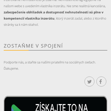
našom webe s uvedením vlastníka inzerátu. Nie sme realitná kancelária,
zabezpečenie obhliadok a dostupnosť nehnutelnosti sú plne v
kompetencií vlastníka inzerátu
, ktorý inzerát zadal, alebo z ktorého
stránky sa k nám stiahol.
ZOSTAŇME V SPOJENÍ
Podporte nás, a staňte sa našími priateľmi na sociálnych sieťach.
Ďakujeme.