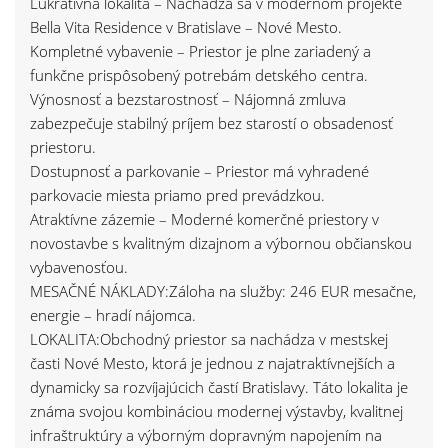
Lukratívna lokalita – Nachádza sa v modernom projekte
Bella Vita Residence v Bratislave – Nové Mesto.
Kompletné vybavenie – Priestor je plne zariadený a
funkčne prispôsobený potrebám detského centra.
Výnosnosť a bezstarostnosť – Nájomná zmluva
zabezpečuje stabilný príjem bez starostí o obsadenosť
priestoru.
Dostupnosť a parkovanie – Priestor má vyhradené
parkovacie miesta priamo pred prevádzkou.
Atraktívne zázemie – Moderné komerčné priestory v
novostavbe s kvalitným dizajnom a výbornou občianskou
vybavenosťou.
MESAČNÉ NÁKLADY:Záloha na služby: 246 EUR mesačne,
energie – hradí nájomca.
LOKALITA:Obchodný priestor sa nachádza v mestskej
časti Nové Mesto, ktorá je jednou z najatraktívnejších a
dynamicky sa rozvíjajúcich častí Bratislavy. Táto lokalita je
známa svojou kombináciou modernej výstavby, kvalitnej
infraštruktúry a výborným dopravným napojením na