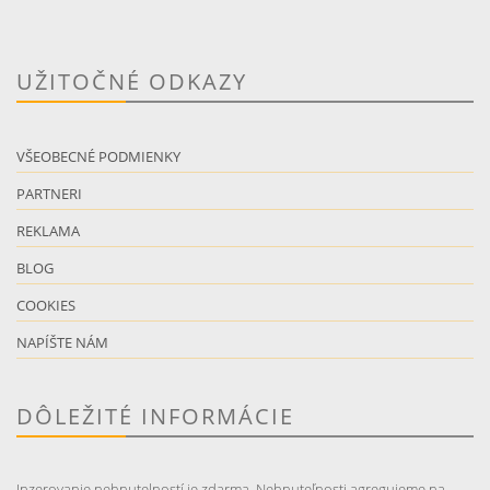
UŽITOČNÉ ODKAZY
VŠEOBECNÉ PODMIENKY
PARTNERI
REKLAMA
BLOG
COOKIES
NAPÍŠTE NÁM
DÔLEŽITÉ INFORMÁCIE
Inzerovanie nehnutelností je zdarma. Nehnuteľnosti agregujeme na