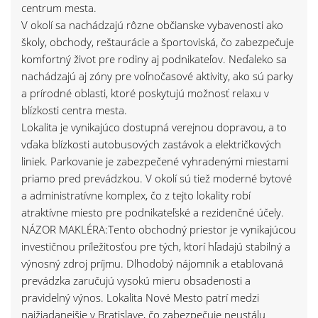
centrum mesta.
V okolí sa nachádzajú rôzne občianske vybavenosti ako
školy, obchody, reštaurácie a športoviská, čo zabezpečuje
komfortný život pre rodiny aj podnikateľov. Neďaleko sa
nachádzajú aj zóny pre voľnočasové aktivity, ako sú parky
a prírodné oblasti, ktoré poskytujú možnosť relaxu v
blízkosti centra mesta.
Lokalita je vynikajúco dostupná verejnou dopravou, a to
vďaka blízkosti autobusových zastávok a električkových
liniek. Parkovanie je zabezpečené vyhradenými miestami
priamo pred prevádzkou. V okolí sú tiež moderné bytové
a administratívne komplex, čo z tejto lokality robí
atraktívne miesto pre podnikateľské a rezidenčné účely.
NÁZOR MAKLÉRA:Tento obchodný priestor je vynikajúcou
investičnou príležitosťou pre tých, ktorí hľadajú stabilný a
výnosný zdroj príjmu. Dlhodobý nájomník a etablovaná
prevádzka zaručujú vysokú mieru obsadenosti a
pravidelný výnos. Lokalita Nové Mesto patrí medzi
najžiadanejšie v Bratislave, čo zabezpečuje neustálu