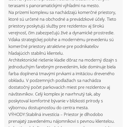
terasami s panoramatickými výhľadmi na mesto.
Na prízemí komplexu sa nachádzajú komerčné priestory,
ktoré sú určené na obchodné a prevádzkové účely. Tieto
priestory poskytujú služby pre rezidentov aj širokú
verejnosť, čím zabezpečujú živé a dynamické prostredie.
Vďaka strategickej polohe a modernému prevedeniu sú
komerčné priestory atraktívne pre podnikateľov
hľadajúcich stabilnú klientelu.
Architektonické riešenie kladie dôraz na moderný dizajn s
jednoduchým farebným prevedením, kde dominuje biela
farba doplnená tmavými prvkami a imitáciou dreveného
obkladu. V podzemných podlažiach sa nachádza
dostatočný počet parkovacích miest pre rezidentov aj
návštevníkov. Celý komplex je navrhnutý tak, aby
poskytoval komfortné bývanie v blízkosti prírody s
výbornou dostupnosťou do centra mesta.
VÝHODY:Stabilná investícia – Priestor je dlhodobo
prenajatý zavedenému nájomníkovi s pevnou klientelou.