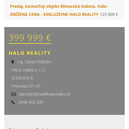
Predaj, komerčný objekt Rimavská Sobota, Hala -
ZNÍŽENÁ CENA - EXKLUZÍVNE HALO REALITY
129 000 €
399 999 €
HALO REALITY
Ing. Daniel Pribičko
HALO reality s. r. o.
G.Švéniho 8
Prievidza 971 01
danielpribicko@haloreality.sk
0948 402 243