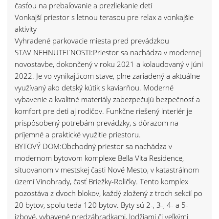
časťou na prebaľovanie a prezliekanie detí
Vonkajší priestor s letnou terasou pre relax a vonkajšie
aktivity
Vyhradené parkovacie miesta pred prevádzkou
STAV NEHNUTEĽNOSTI:Priestor sa nachádza v modernej
novostavbe, dokončený v roku 2021 a kolaudovaný v júni
2022. Je vo vynikajúcom stave, plne zariadený a aktuálne
využívaný ako detský kútik s kaviarňou. Moderné
vybavenie a kvalitné materiály zabezpečujú bezpečnosť a
komfort pre deti aj rodičov. Funkčne riešený interiér je
prispôsobený potrebám prevádzky, s dôrazom na
príjemné a praktické využitie priestoru.
BYTOVÝ DOM:Obchodný priestor sa nachádza v
modernom bytovom komplexe Bella Vita Residence,
situovanom v mestskej časti Nové Mesto, v katastrálnom
území Vinohrady, časť Briežky-Roličky. Tento komplex
pozostáva z dvoch blokov, každý zložený z troch sekcií po
20 bytov, spolu teda 120 bytov. Byty sú 2-, 3-, 4- a 5-
izbové, vybavené predzáhradkami, lodžiami či veľkými