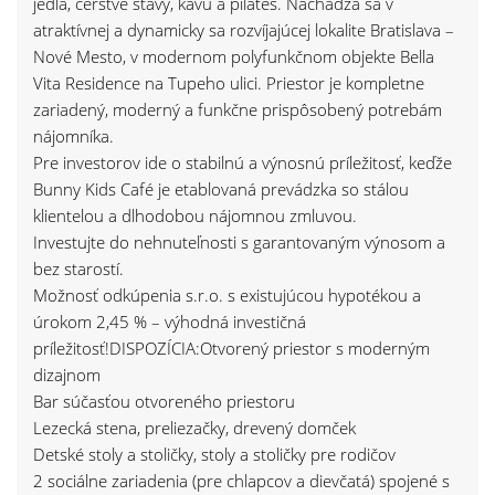
jedlá, čerstvé šťavy, kávu a pilates. Nachádza sa v
atraktívnej a dynamicky sa rozvíjajúcej lokalite Bratislava –
Nové Mesto, v modernom polyfunkčnom objekte Bella
Vita Residence na Tupeho ulici. Priestor je kompletne
zariadený, moderný a funkčne prispôsobený potrebám
nájomníka.
Pre investorov ide o stabilnú a výnosnú príležitosť, keďže
Bunny Kids Café je etablovaná prevádzka so stálou
klientelou a dlhodobou nájomnou zmluvou.
Investujte do nehnuteľnosti s garantovaným výnosom a
bez starostí.
Možnosť odkúpenia s.r.o. s existujúcou hypotékou a
úrokom 2,45 % – výhodná investičná
príležitosť!DISPOZÍCIA:Otvorený priestor s moderným
dizajnom
Bar súčasťou otvoreného priestoru
Lezecká stena, preliezačky, drevený domček
Detské stoly a stoličky, stoly a stoličky pre rodičov
2 sociálne zariadenia (pre chlapcov a dievčatá) spojené s