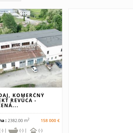
DAJ, KOMERČNÝ
EKT REVÚCA -
ŽENÁ...
2
ha :
2382.00 m
158 000 €
(-) |
(-) |
(-)