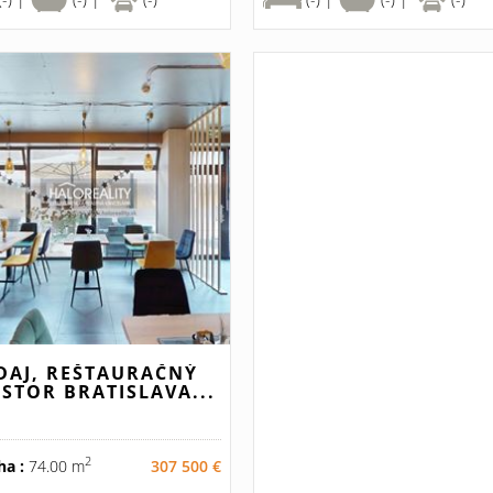
DAJ, REŠTAURAČNÝ
ESTOR BRATISLAVA...
2
ha :
74.00 m
307 500 €