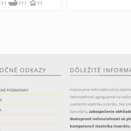
(-) |
(-) |
(-)
TOČNÉ ODKAZY
DÔLEŽITÉ INFORM
Inzerovanie nehnutelností je zdarm
CNÉ PODMIENKY
Nehnuteľnosti agregujeme na našo
I
uvedením vlastníka inzerátu. Nie sme
A
kancelária,
zabezpečenie obhliad
dostupnosť nehnutelnosti sú pl
kompetencií vlastníka inzerátu
S