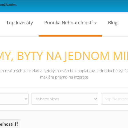
používaním.
Top Inzeráty
Ponuka Nehnuteľností
Blog
Y, BYTY NA JEDNOM MI
 realitných kancelárí a fyzických osôb bez poplatkov. Jednoduché vyhľad
makléra priamo na inzeráte
eľnosti