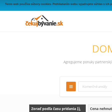
Tento web používa súbory cookies. Prehliadaním webu vyjadrujete súhlas s ich 
DOM
Agregujeme ponuky partnerských
Zoraď podľa času pridania
Cena nehnut