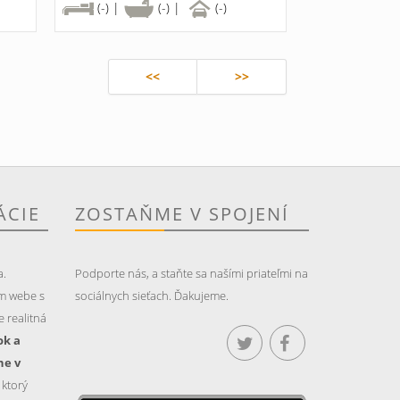
(-) |
(-) |
(-)
<<
>>
ÁCIE
ZOSTAŇME V SPOJENÍ
a.
Podporte nás, a staňte sa našími priateľmi na
m webe s
sociálnych sieťach. Ďakujeme.
 realitná
ok a
ne v
, ktorý