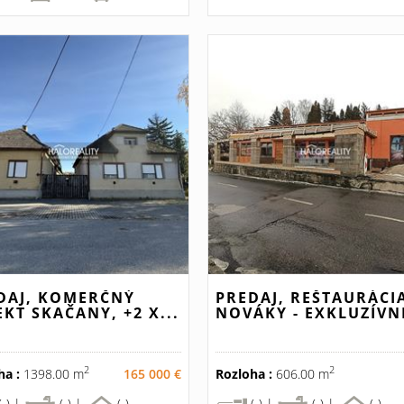
DAJ, KOMERČNÝ
PREDAJ, REŠTAURÁCI
EKT SKAČANY, +2 X...
NOVÁKY - EXKLUZÍVNE
2
2
ha :
1398.00 m
165 000 €
Rozloha :
606.00 m
(-) |
(-) |
(-)
(-) |
(-) |
(-)