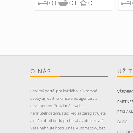
(-) |
(-) |
(-)
O NÁS
UŽI
Realitný portál pre každého, súkromné
VŠEOBE
osoby aj realitné kancelárie, agentúry a
PARTNER
developerov. Pokiaľ máte web s
REKLAM
nehnuteľnostami, stačí keď sa zaregistrujete
a naši roboti budú preberať a aktualizovať
BLOG
Vaše nehnuteľnosti u nás. Automaticky, bez
COOKIE