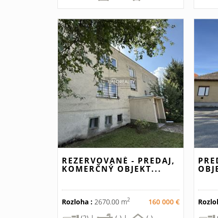
REZERVOVANÉ - PREDAJ,
PRE
KOMERČNÝ OBJEKT...
OBJ
2
Rozloha :
2670.00 m
160 000 €
Rozlo
(2) |
(-) |
(-)