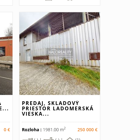
A
PREDAJ, SKLADOVÝ
...
PRIESTOR LADOMERSKÁ
VIESKA...
2
0 €
Rozloha :
1981.00 m
250 000 €
(-) |
(-) |
(1)