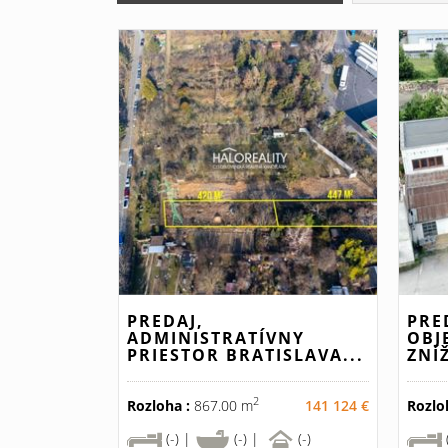
PREDAJ,
PRE
ADMINISTRATÍVNY
OBJ
PRIESTOR BRATISLAVA...
ZNÍ
2
Rozloha :
867.00 m
141 124 €
Rozlo
(-) |
(-) |
(-)