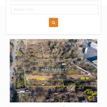
Zoraď podľa času pridania
Cena nehnuteľnosti