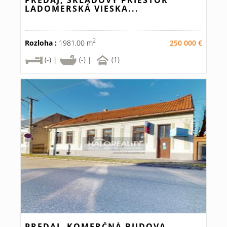
PREDAJ, SKLADOVÝ PRIESTOR
LADOMERSKÁ VIESKA...
2
Rozloha :
1981.00 m
250 000 €
(-) |
(-) |
(1)
PREDAJ, KOMERČNÁ BUDOVA