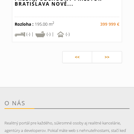
BRATISLAVA NOVÉ...
2
Rozloha :
195.00 m
399 999 €
(-) |
(-) |
(-)
<<
>>
O NÁS
Realitný portál pre každého, súkromné osoby aj realitné kancelárie,
agentúry a developerov. Pokiaľ máte web s nehnuteľnostami, stačí keď