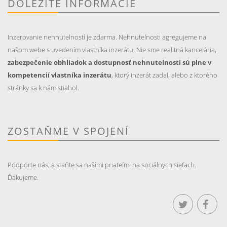
DÔLEŽITÉ INFORMÁCIE
Inzerovanie nehnutelností je zdarma. Nehnuteľnosti agregujeme na
našom webe s uvedením vlastníka inzerátu. Nie sme realitná kancelária,
zabezpečenie obhliadok a dostupnosť nehnutelnosti sú plne v
kompetencií vlastníka inzerátu
, ktorý inzerát zadal, alebo z ktorého
stránky sa k nám stiahol.
ZOSTAŇME V SPOJENÍ
Podporte nás, a staňte sa našími priateľmi na sociálnych sieťach.
Ďakujeme.