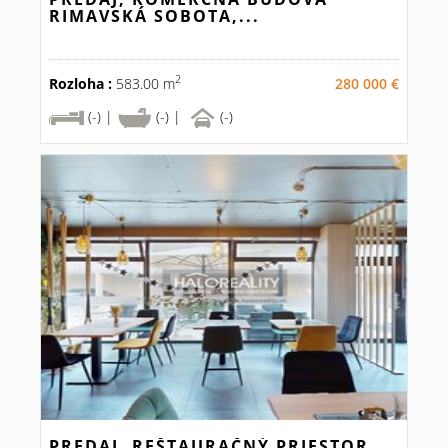
RIMAVSKÁ SOBOTA,...
2
Rozloha :
583.00 m
280 000 €
(-) |
(-) |
(-)
PREDAJ, REŠTAURAČNÝ PRIESTOR