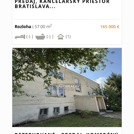
PREDAJ, KANCELÁRSKY PRIESTOR
BRATISLAVA...
2
Rozloha :
57.00 m
165 000 €
(-) |
(-) |
(1)