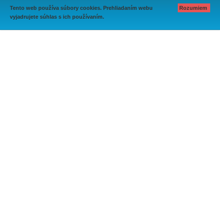
Tento web používa súbory cookies. Prehliadaním webu
Rozumiem
vyjadrujete súhlas s ich používaním.