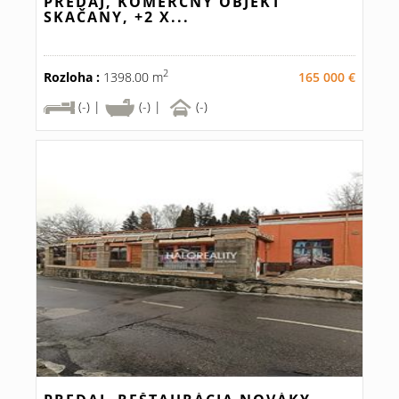
PREDAJ, KOMERČNÝ OBJEKT
SKAČANY, +2 X...
2
Rozloha :
1398.00 m
165 000 €
(-) |
(-) |
(-)