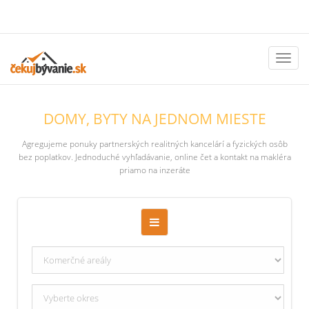
Toggl
naviga
DOMY, BYTY NA JEDNOM MIESTE
Agregujeme ponuky partnerských realitných kancelárí a fyzických osôb
bez poplatkov. Jednoduché vyhľadávanie, online čet a kontakt na makléra
priamo na inzeráte