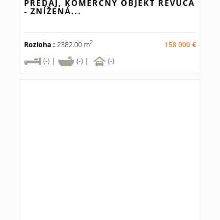
PREDAJ, KOMERČNÝ OBJEKT REVÚCA
- ZNÍŽENÁ...
2
Rozloha :
2382.00 m
158 000 €
(-) |
(-) |
(-)