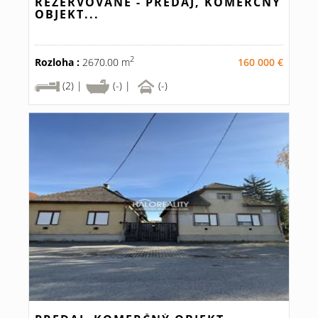
REZERVOVANÉ - PREDAJ, KOMERČNÝ
OBJEKT...
2
Rozloha :
2670.00 m
160 000 €
(2) |
(-) |
(-)