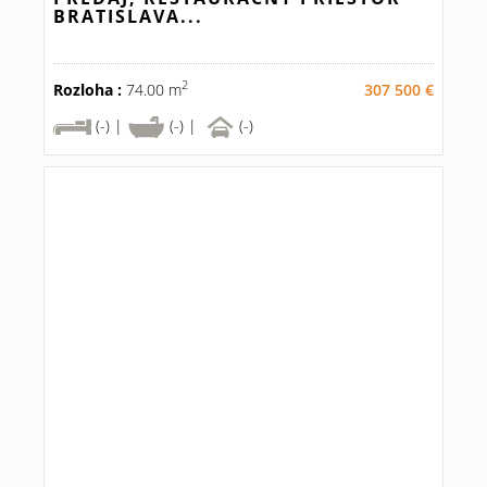
BRATISLAVA...
2
Rozloha :
74.00 m
307 500 €
(-) |
(-) |
(-)