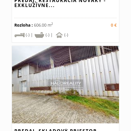
PREDAJ, REŠTAURÁCIA NOVÁKY -
EXKLUZÍVNE...
2
Rozloha :
606.00 m
0 €
(-) |
(-) |
(-)