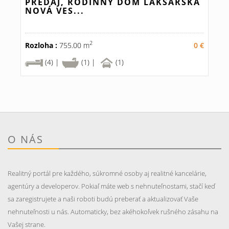
PREDAJ, RODINNÝ DOM LAKŠÁRSKA
NOVÁ VES...
2
Rozloha :
755.00 m
0 €
(4) |
(1) |
(1)
O NÁS
Realitný portál pre každého, súkromné osoby aj realitné kancelárie,
agentúry a developerov. Pokiaľ máte web s nehnuteľnostami, stačí keď
sa zaregistrujete a naši roboti budú preberať a aktualizovať Vaše
nehnuteľnosti u nás. Automaticky, bez akéhokoľvek rušného zásahu na
Vašej strane.