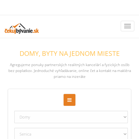
Toggl
naviga
DOMY, BYTY NA JEDNOM MIESTE
Agregujeme ponuky partnerských realitných kancelárí a fyzických osôb
bez poplatkov. Jednoduché vyhľadávanie, online čet a kontakt na makléra
priamo na inzeráte