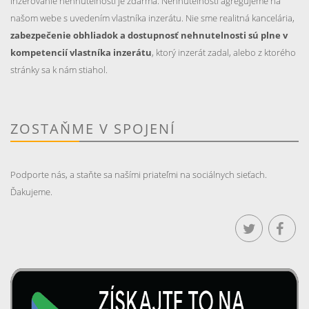
Inzerovanie nehnutelností je zdarma. Nehnuteľnosti agregujeme na
našom webe s uvedením vlastníka inzerátu. Nie sme realitná kancelária,
zabezpečenie obhliadok a dostupnosť nehnutelnosti sú plne v
kompetencií vlastníka inzerátu
, ktorý inzerát zadal, alebo z ktorého
stránky sa k nám stiahol.
ZOSTAŇME V SPOJENÍ
Podporte nás, a staňte sa našími priateľmi na sociálnych sieťach.
Ďakujeme.