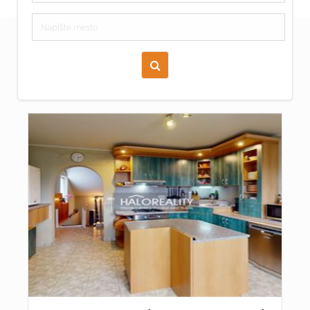
Zoraď podľa času pridania
Cena nehnuteľnosti