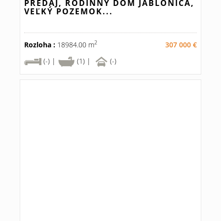
PREDAJ, RODINNÝ DOM JABLONICA,
VEĽKÝ POZEMOK...
2
Rozloha :
18984.00 m
307 000 €
(-) |
(1) |
(-)