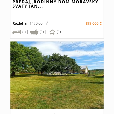
PREDAJ, RODINNÝ DOM MORAVSKÝ
SVÄTÝ JÁN...
2
Rozloha :
1470.00 m
199 000 €
(-) |
(1) |
(1)