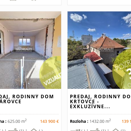
DAJ, RODINNÝ DOM
PREDAJ, RODINNÝ D
ÁROVCE
KRTOVCE -
EXKLUZÍVNE...
2
2
ha :
625.00 m
143 900 €
Rozloha :
1432.00 m
139 
(-) |
(1) |
(-)
(-) |
(1) |
(1)