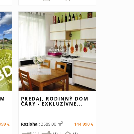
OM
PREDAJ, RODINNÝ DOM
ČÁRY - EXKLUZÍVNE...
2
999 €
Rozloha :
3589.00 m
144 990 €
(-) |
(1) |
(1)