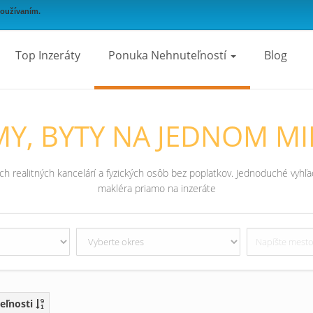
používaním.
Top Inzeráty
Ponuka Nehnuteľností
Blog
Y, BYTY NA JEDNOM MI
 realitných kancelárí a fyzických osôb bez poplatkov. Jednoduché vyhľad
makléra priamo na inzeráte
eľnosti