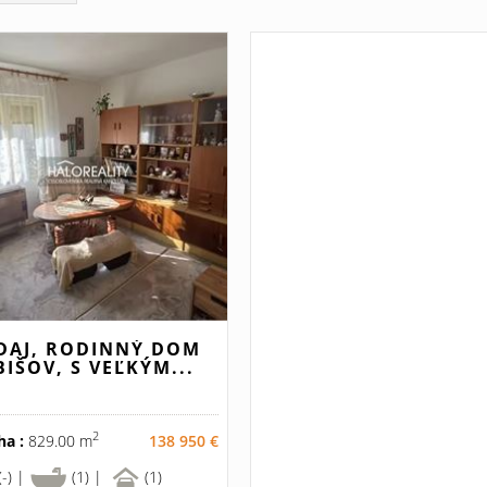
DAJ, RODINNÝ DOM
BIŠOV, S VEĽKÝM...
2
ha :
829.00 m
138 950 €
(-) |
(1) |
(1)