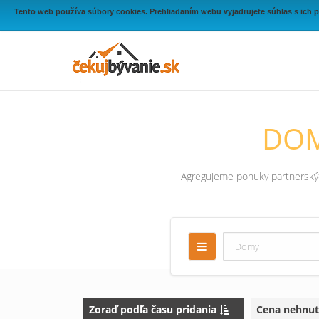
Tento web používa súbory cookies. Prehliadaním webu vyjadrujete súhlas s ich 
DOM
Agregujeme ponuky partnerských
Zoraď podľa času pridania
Cena nehnut