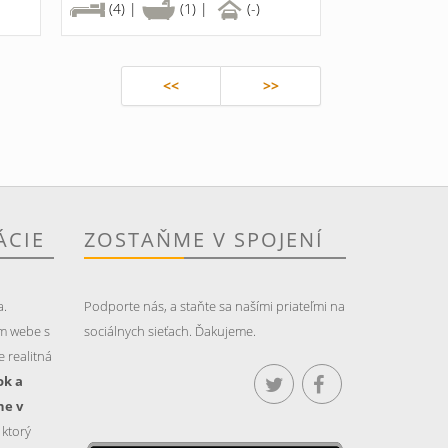
(4) |
(1) |
(-)
<<
>>
ÁCIE
ZOSTAŇME V SPOJENÍ
a.
Podporte nás, a staňte sa našími priateľmi na
m webe s
sociálnych sieťach. Ďakujeme.
 realitná
ok a
ne v
, ktorý