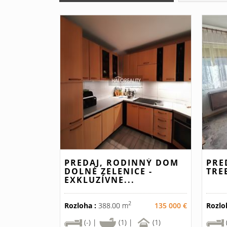
PREDAJ, RODINNÝ DOM
PRE
DOLNÉ ZELENICE -
TRE
EXKLUZÍVNE...
2
Rozloha :
388.00 m
135 000 €
Rozlo
(-) |
(1) |
(1)