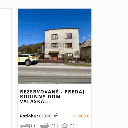
REZERVOVANÉ - PREDAJ,
RODINNÝ DOM
VALASKÁ...
2
Rozloha :
679.00 m
135 000 €
(-) |
(1) |
(1)