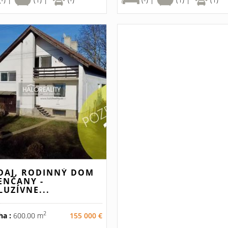
DAJ, RODINNÝ DOM
ENČANY -
LUZÍVNE...
2
ha :
600.00 m
155 000 €