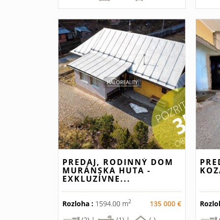
PREDAJ, RODINNÝ DOM
PRE
MURÁNSKA HUTA -
KOZ
EXKLUZÍVNE...
2
Rozloha :
1594.00 m
135 000 €
Rozlo
(2) |
(1) |
(-)