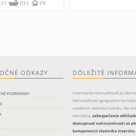
(-) |
(1) |
(1)
TOČNÉ ODKAZY
DÔLEŽITÉ INFORM
Inzerovanie nehnutelností je zdarm
CNÉ PODMIENKY
Nehnuteľnosti agregujeme na našo
I
uvedením vlastníka inzerátu. Nie sme
A
kancelária,
zabezpečenie obhliad
dostupnosť nehnutelnosti sú pl
kompetencií vlastníka inzerátu
S