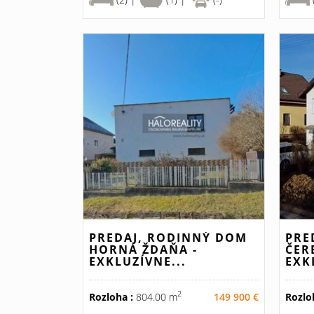
PREDAJ, RODINNÝ DOM
PRE
HORNÁ ŽDAŇA -
ČER
EXKLUZÍVNE...
EXK
2
Rozloha :
804.00 m
149 900 €
Rozlo