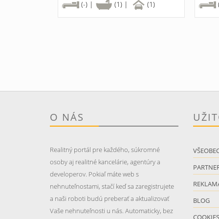
(-) |
(1) |
(1)
O NÁS
UŽI
Realitný portál pre každého, súkromné
VŠEOBE
osoby aj realitné kancelárie, agentúry a
PARTNER
developerov. Pokiaľ máte web s
REKLAM
nehnuteľnostami, stačí keď sa zaregistrujete
a naši roboti budú preberať a aktualizovať
BLOG
Vaše nehnuteľnosti u nás. Automaticky, bez
COOKIE