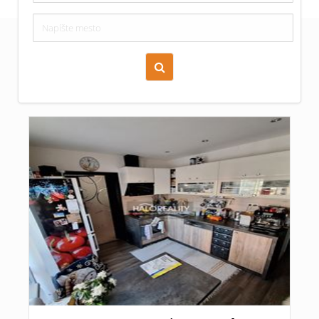
Zoraď podľa času pridania
Cena nehnuteľnosti