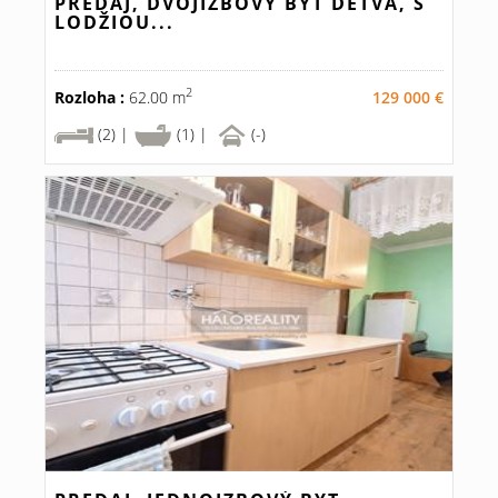
PREDAJ, DVOJIZBOVÝ BYT DETVA, S
LODŽIOU...
2
Rozloha :
62.00 m
129 000 €
(2) |
(1) |
(-)