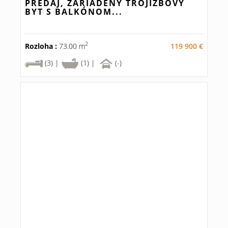
PREDAJ, ZARIADENÝ TROJIZBOVÝ
BYT S BALKÓNOM...
2
Rozloha :
73.00 m
119 900 €
(3) |
(1) |
(-)