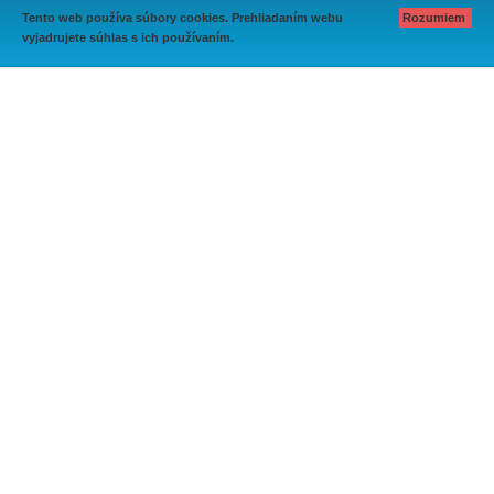
Tento web používa súbory cookies. Prehliadaním webu
Rozumiem
vyjadrujete súhlas s ich používaním.