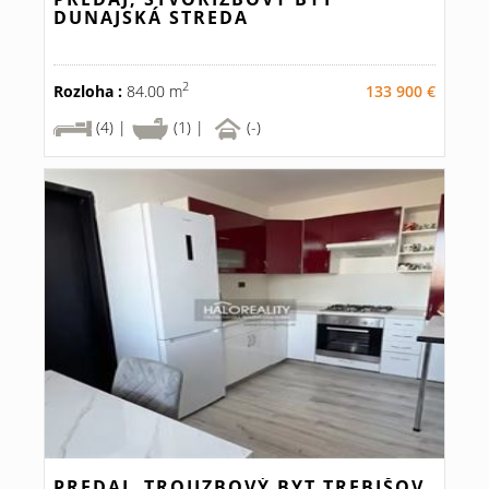
DUNAJSKÁ STREDA
2
Rozloha :
84.00 m
133 900 €
(4) |
(1) |
(-)
PREDAJ, TROJIZBOVÝ BYT TREBIŠOV,