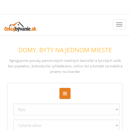
Toggl
naviga
DOMY, BYTY NA JEDNOM MIESTE
Agregujeme ponuky partnerských realitných kancelárí a fyzických osôb
bez poplatkov. Jednoduché vyhľadávanie, online čet a kontakt na makléra
priamo na inzeráte