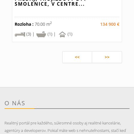
SMOLENICE, V CENTRE...
2
Rozloha :
70.00 m
134 900 €
(3) |
(1) |
(1)
<<
>>
O NÁS
Realitný portál pre každého, súkromné osoby aj realitné kancelárie,
agentúry a developerov. Pokiaľ máte web s nehnuteľnostami, stačí keď