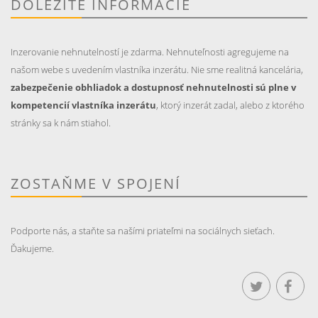
DÔLEŽITÉ INFORMÁCIE
Inzerovanie nehnutelností je zdarma. Nehnuteľnosti agregujeme na
našom webe s uvedením vlastníka inzerátu. Nie sme realitná kancelária,
zabezpečenie obhliadok a dostupnosť nehnutelnosti sú plne v
kompetencií vlastníka inzerátu
, ktorý inzerát zadal, alebo z ktorého
stránky sa k nám stiahol.
ZOSTAŇME V SPOJENÍ
Podporte nás, a staňte sa našími priateľmi na sociálnych sieťach.
Ďakujeme.