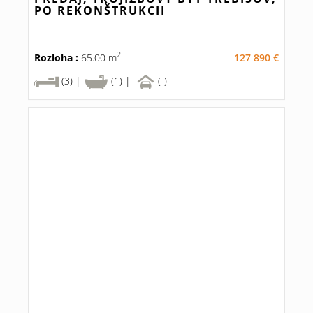
PO REKONŠTRUKCII
2
Rozloha :
65.00 m
127 890 €
(3) |
(1) |
(-)