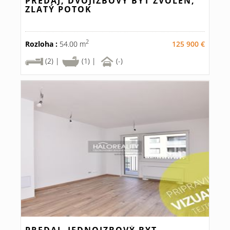
PREDAJ, DVOJIZBOVÝ BYT ZVOLEN,
ZLATÝ POTOK
2
Rozloha :
54.00 m
125 900 €
(2) |
(1) |
(-)