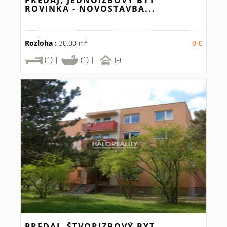
PREDAJ, JEDNOIZBOVÝ BYT
ROVINKA - NOVOSTAVBA...
2
Rozloha :
30.00 m
0 €
(1) |
(1) |
(-)
PREDAJ, ŠTVORIZBOVÝ BYT