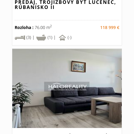
PREDAJ, TROJIZBOVÝ BYT LUČENEC,
RÚBANISKO II
2
Rozloha :
76.00 m
118 999 €
(3) |
(1) |
(-)