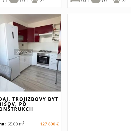
DAJ, TROJIZBOVÝ BYT
BIŠOV, PO
ONŠTRUKCII
2
ha :
65.00 m
127 890 €