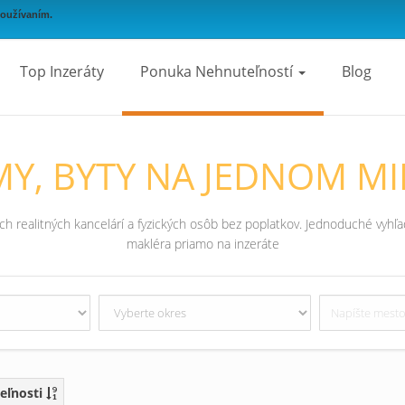
používaním.
Top Inzeráty
Ponuka Nehnuteľností
Blog
Y, BYTY NA JEDNOM MI
 realitných kancelárí a fyzických osôb bez poplatkov. Jednoduché vyhľad
makléra priamo na inzeráte
eľnosti