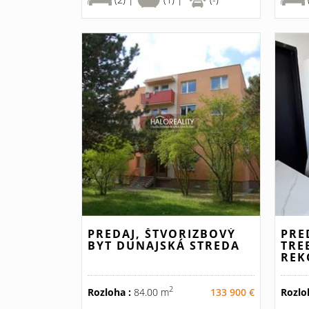
PREDAJ, ŠTVORIZBOVÝ
PRE
BYT DUNAJSKÁ STREDA
TRE
REK
2
Rozloha :
84.00 m
133 900 €
Rozlo