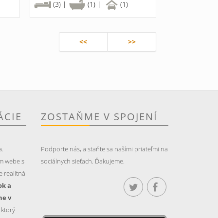
(3) |
(1) |
(1)
<<
>>
ÁCIE
ZOSTAŇME V SPOJENÍ
a.
Podporte nás, a staňte sa našími priateľmi na
m webe s
sociálnych sieťach. Ďakujeme.
 realitná
ok a
ne v
, ktorý