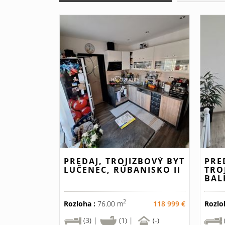
PREDAJ, TROJIZBOVÝ BYT
PRE
LUČENEC, RÚBANISKO II
TRO
BAL
2
Rozloha :
76.00 m
118 999 €
Rozlo
(3) |
(1) |
(-)