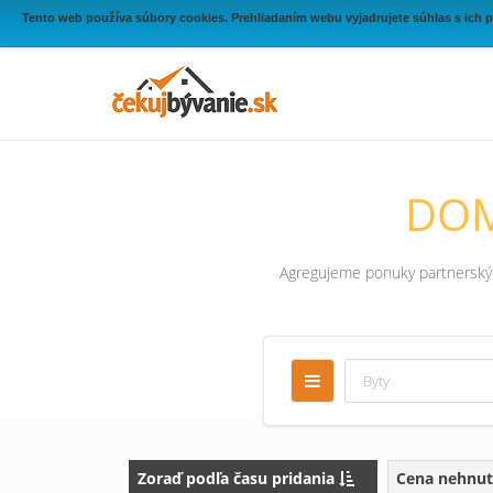
Tento web používa súbory cookies. Prehliadaním webu vyjadrujete súhlas s ich 
DOM
Agregujeme ponuky partnerských
Zoraď podľa času pridania
Cena nehnut