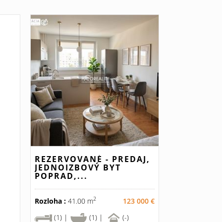
REZERVOVANÉ - PREDAJ,
JEDNOIZBOVÝ BYT
POPRAD,...
2
Rozloha :
41.00 m
123 000 €
(1) |
(1) |
(-)