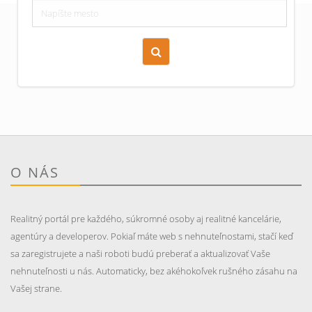
Zoraď podľa času pridania
Cena nehnuteľnosti
O NÁS
Realitný portál pre každého, súkromné osoby aj realitné kancelárie,
agentúry a developerov. Pokiaľ máte web s nehnuteľnostami, stačí keď
sa zaregistrujete a naši roboti budú preberať a aktualizovať Vaše
nehnuteľnosti u nás. Automaticky, bez akéhokoľvek rušného zásahu na
Vašej strane.