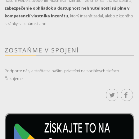
našom webe s uvedením vlastníka inzerátu. Nie sme realitná kancelária,
zabezpečenie obhliadok a dostupnosť nehnutelnosti sú plne v
kompetencií vlastníka inzerátu
, ktorý inzerát zadal, alebo z ktorého
stránky sa k nám stiahol.
ZOSTAŇME V SPOJENÍ
Podporte nás, a staňte sa našími priateľmi na sociálnych sieťach.
Ďakujeme.