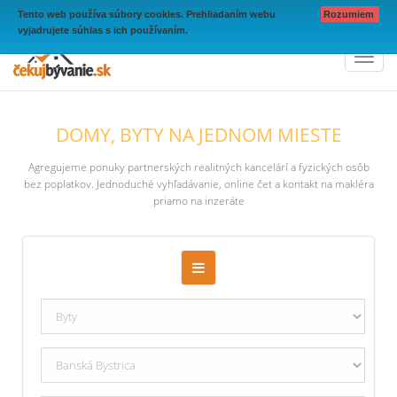
Tento web používa súbory cookies. Prehliadaním webu
Rozumiem
vyjadrujete súhlas s ich používaním.
Toggl
naviga
DOMY, BYTY NA JEDNOM MIESTE
Agregujeme ponuky partnerských realitných kancelárí a fyzických osôb
bez poplatkov. Jednoduché vyhľadávanie, online čet a kontakt na makléra
priamo na inzeráte