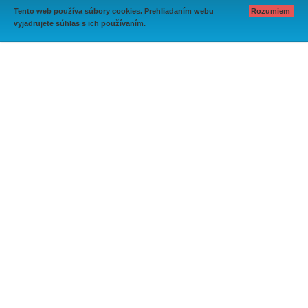
Tento web používa súbory cookies. Prehliadaním webu
Rozumiem
vyjadrujete súhlas s ich používaním.