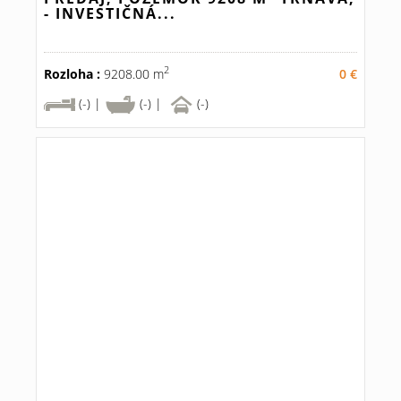
- INVESTIČNÁ...
2
Rozloha :
9208.00 m
0 €
(-) |
(-) |
(-)