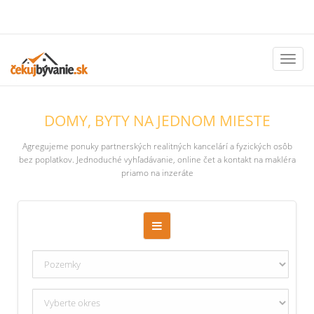
Toggl
naviga
DOMY, BYTY NA JEDNOM MIESTE
Agregujeme ponuky partnerských realitných kancelárí a fyzických osôb
bez poplatkov. Jednoduché vyhľadávanie, online čet a kontakt na makléra
priamo na inzeráte