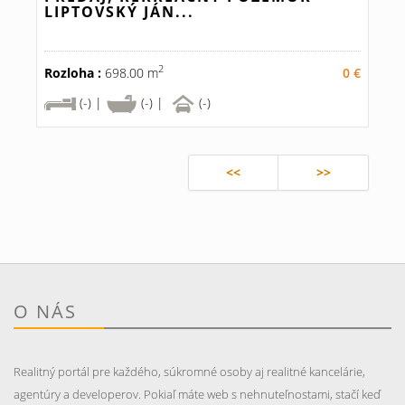
LIPTOVSKÝ JÁN...
2
Rozloha :
698.00 m
0 €
(-) |
(-) |
(-)
<<
>>
O NÁS
Realitný portál pre každého, súkromné osoby aj realitné kancelárie,
agentúry a developerov. Pokiaľ máte web s nehnuteľnostami, stačí keď