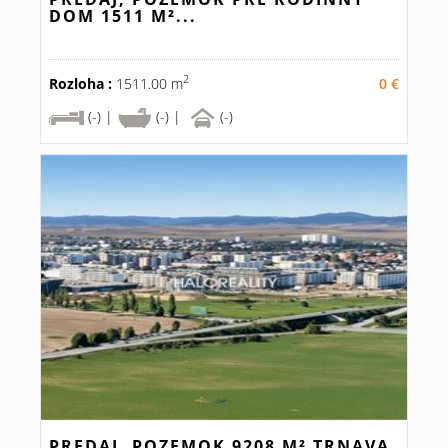
DOM 1511 M²...
2
Rozloha :
1511.00 m
0 €
(-) |
(-) |
(-)
PREDAJ, POZEMOK 9208 M² TRNAVA,