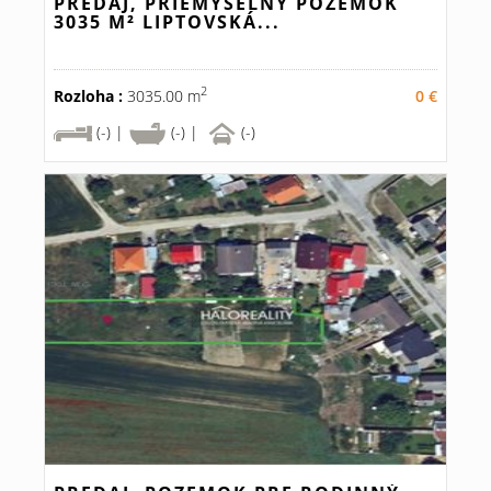
PREDAJ, PRIEMYSELNÝ POZEMOK
3035 M² LIPTOVSKÁ...
2
Rozloha :
3035.00 m
0 €
(-) |
(-) |
(-)