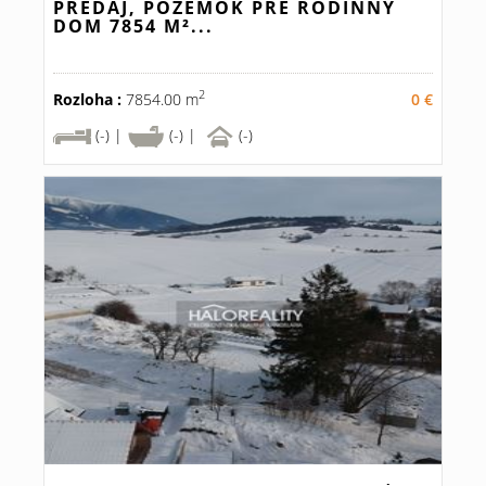
PREDAJ, POZEMOK PRE RODINNÝ
DOM 7854 M²...
2
Rozloha :
7854.00 m
0 €
(-) |
(-) |
(-)