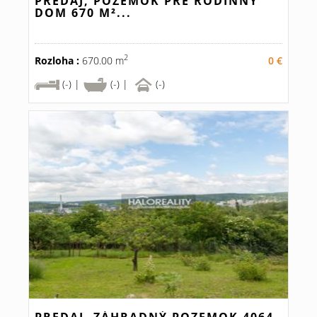
PREDAJ, POZEMOK PRE RODINNÝ
DOM 670 M²...
2
Rozloha :
670.00 m
0 €
(-) |
(-) |
(-)