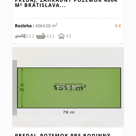
PREDAJ, ZÁHRADNÝ POZEMOK 4064
M² BRATISLAVA...
2
Rozloha :
4064.00 m
0 €
(-) |
(-) |
(-)
PREDAJ, POZEMOK PRE RODINNÝ