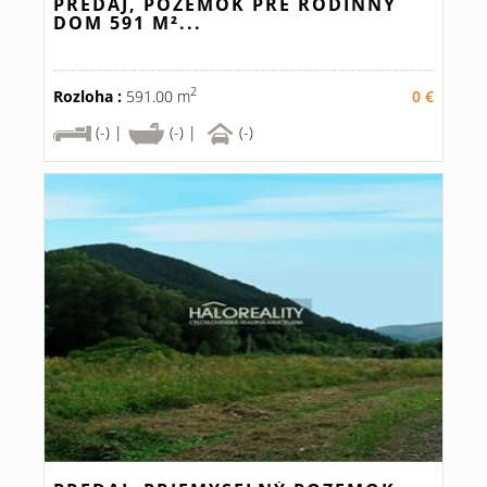
PREDAJ, POZEMOK PRE RODINNÝ
DOM 591 M²...
2
Rozloha :
591.00 m
0 €
(-) |
(-) |
(-)