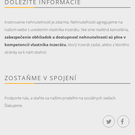
DÔLEŽITÉ INFORMÁCIE
Inzerovanie nehnutelností je zdarma. Nehnuteľnosti agregujeme na
našom webe s uvedením vlastníka inzerátu. Nie sme realitná kancelária,
zabezpečenie obhliadok a dostupnosť nehnutelnosti sú plne v
kompetencií vlastníka inzerátu
, ktorý inzerát zadal, alebo z ktorého
stránky sa k nám stiahol.
ZOSTAŇME V SPOJENÍ
Podporte nás, a staňte sa našími priateľmi na sociálnych sieťach.
Ďakujeme.