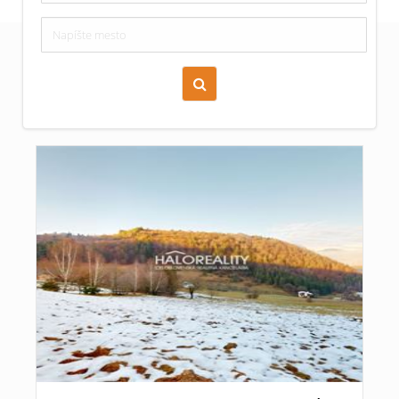
Zoraď podľa času pridania
Cena nehnuteľnosti