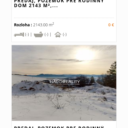
PREDAJ, POZEMOK PRE RODINNÝ
DOM 2143 M²,...
2
Rozloha :
2143.00 m
0 €
(-) |
(-) |
(-)