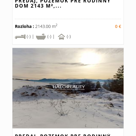
PREDAJ, POZEMOK PRE RODINNÝ
DOM 2143 M²,...
2
Rozloha :
2143.00 m
0 €
(-) |
(-) |
(-)