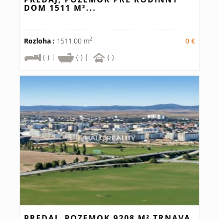
DOM 1511 M²...
2
Rozloha :
1511.00 m
0 €
(-) |
(-) |
(-)
PREDAJ, POZEMOK 9208 M² TRNAVA,