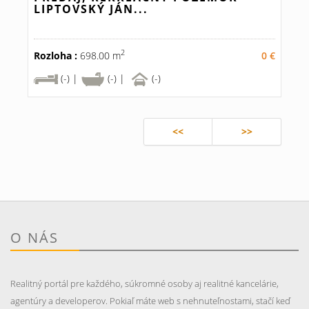
LIPTOVSKÝ JÁN...
2
Rozloha :
698.00 m
0 €
(-) |
(-) |
(-)
<<
>>
O NÁS
Realitný portál pre každého, súkromné osoby aj realitné kancelárie,
agentúry a developerov. Pokiaľ máte web s nehnuteľnostami, stačí keď