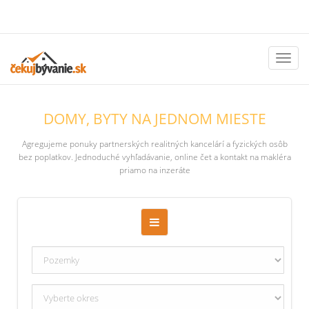
Toggl
naviga
DOMY, BYTY NA JEDNOM MIESTE
Agregujeme ponuky partnerských realitných kancelárí a fyzických osôb
bez poplatkov. Jednoduché vyhľadávanie, online čet a kontakt na makléra
priamo na inzeráte