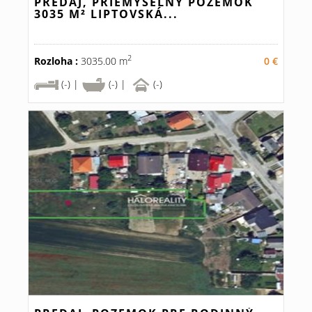
PREDAJ, PRIEMYSELNÝ POZEMOK
3035 M² LIPTOVSKÁ...
2
Rozloha :
3035.00 m
0 €
(-) |
(-) |
(-)