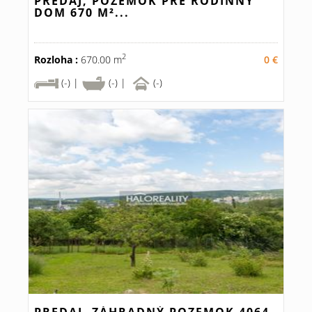
PREDAJ, POZEMOK PRE RODINNÝ
DOM 670 M²...
2
Rozloha :
670.00 m
0 €
(-) |
(-) |
(-)