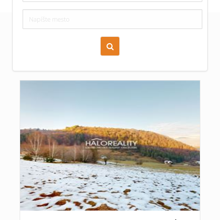
Zoraď podľa času pridania
Cena nehnuteľnosti