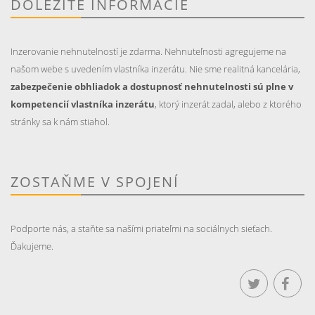
DÔLEŽITÉ INFORMÁCIE
Inzerovanie nehnutelností je zdarma. Nehnuteľnosti agregujeme na
našom webe s uvedením vlastníka inzerátu. Nie sme realitná kancelária,
zabezpečenie obhliadok a dostupnosť nehnutelnosti sú plne v
kompetencií vlastníka inzerátu
, ktorý inzerát zadal, alebo z ktorého
stránky sa k nám stiahol.
ZOSTAŇME V SPOJENÍ
Podporte nás, a staňte sa našími priateľmi na sociálnych sieťach.
Ďakujeme.