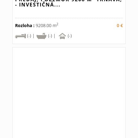
- INVESTIČNÁ...
2
Rozloha :
9208.00 m
0 €
(-) |
(-) |
(-)