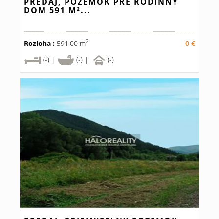
PREDAJ, POZEMOK PRE RODINNÝ
DOM 591 M²...
2
Rozloha :
591.00 m
0 €
(-) |
(-) |
(-)