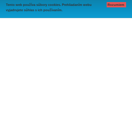
Tento web používa súbory cookies. Prehliadaním webu
Rozumiem
vyjadrujete súhlas s ich používaním.