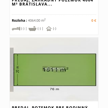
PREDAJ, ZÁHRADNÝ POZEMOK 4064
M² BRATISLAVA...
2
Rozloha :
4064.00 m
0 €
(-) |
(-) |
(-)
PREDAJ, POZEMOK PRE RODINNÝ