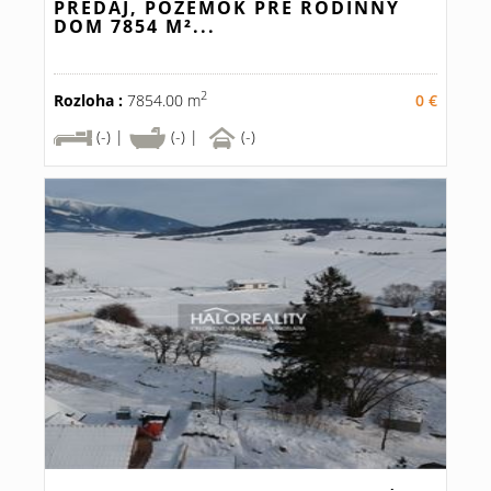
PREDAJ, POZEMOK PRE RODINNÝ
DOM 7854 M²...
2
Rozloha :
7854.00 m
0 €
(-) |
(-) |
(-)