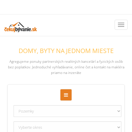
Toggl
naviga
DOMY, BYTY NA JEDNOM MIESTE
Agregujeme ponuky partnerských realitných kancelárí a fyzických osôb
bez poplatkov. Jednoduché vyhľadávanie, online čet a kontakt na makléra
priamo na inzeráte