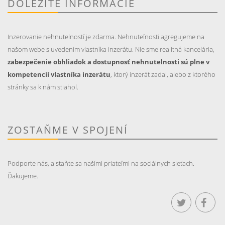
DÔLEŽITÉ INFORMÁCIE
Inzerovanie nehnutelností je zdarma. Nehnuteľnosti agregujeme na
našom webe s uvedením vlastníka inzerátu. Nie sme realitná kancelária,
zabezpečenie obhliadok a dostupnosť nehnutelnosti sú plne v
kompetencií vlastníka inzerátu
, ktorý inzerát zadal, alebo z ktorého
stránky sa k nám stiahol.
ZOSTAŇME V SPOJENÍ
Podporte nás, a staňte sa našími priateľmi na sociálnych sieťach.
Ďakujeme.