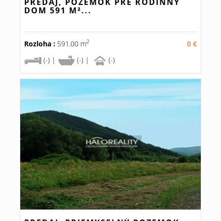
PREDAJ, POZEMOK PRE RODINNÝ
DOM 591 M²...
2
Rozloha :
591.00 m
0 €
(-) |
(-) |
(-)