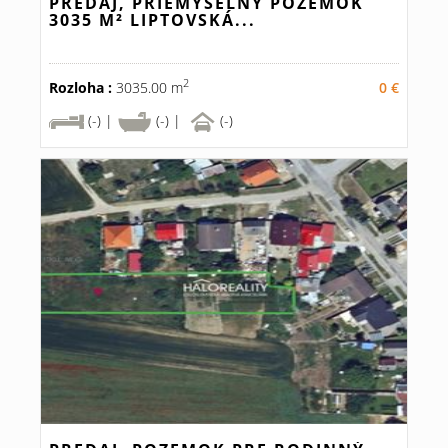
PREDAJ, PRIEMYSELNÝ POZEMOK
3035 M² LIPTOVSKÁ...
2
Rozloha :
3035.00 m
0 €
(-) |
(-) |
(-)