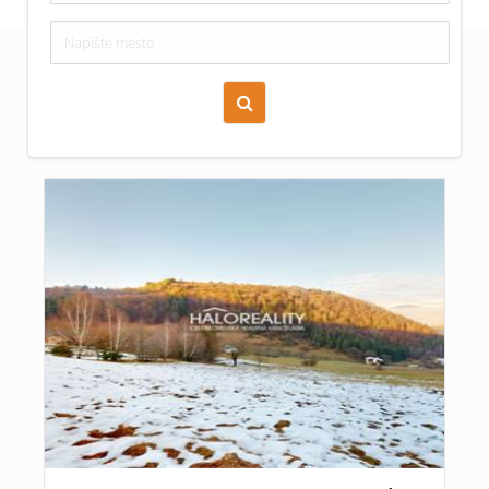
Zoraď podľa času pridania
Cena nehnuteľnosti