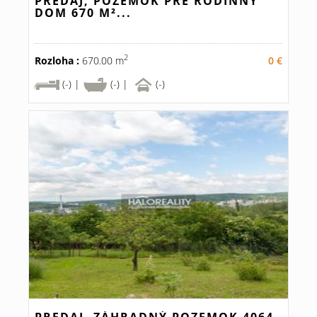
PREDAJ, POZEMOK PRE RODINNÝ
DOM 670 M²...
2
Rozloha :
670.00 m
0 €
(-) |
(-) |
(-)