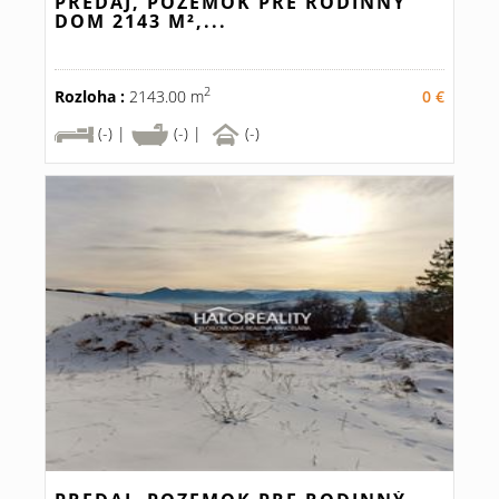
PREDAJ, POZEMOK PRE RODINNÝ
DOM 2143 M²,...
2
Rozloha :
2143.00 m
0 €
(-) |
(-) |
(-)