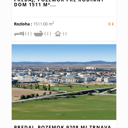
DOM 1511 M²...
2
Rozloha :
1511.00 m
0 €
(-) |
(-) |
(-)
PREDAJ, POZEMOK 9208 M² TRNAVA,