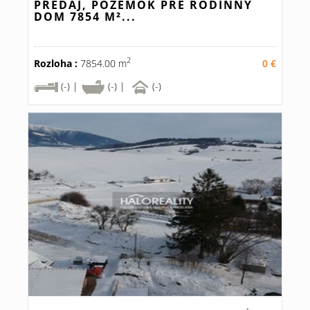
PREDAJ, POZEMOK PRE RODINNÝ
DOM 7854 M²...
2
Rozloha :
7854.00 m
0 €
(-) |
(-) |
(-)