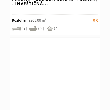
- INVESTIČNÁ...
2
Rozloha :
9208.00 m
0 €
(-) |
(-) |
(-)