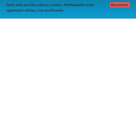
Tento web používa súbory cookies. Prehliadaním webu
Rozumiem
vyjadrujete súhlas s ich používaním.