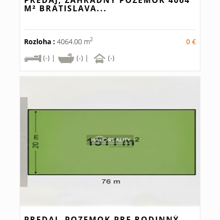
PREDAJ, ZÁHRADNÝ POZEMOK 4064
M² BRATISLAVA...
2
Rozloha :
4064.00 m
0 €
(-) |
(-) |
(-)
PREDAJ, POZEMOK PRE RODINNÝ