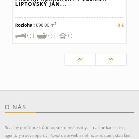
LIPTOVSKÝ JÁN...
2
Rozloha :
698.00 m
0 €
(-) |
(-) |
(-)
<<
>>
O NÁS
Realitný portál pre každého, súkromné osoby aj realitné kancelárie,
agentúry a developerov. Pokiaľ máte web s nehnuteľnostami, stačí keď