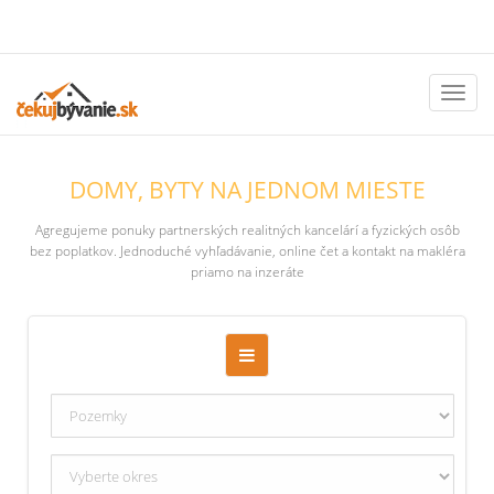
Toggl
naviga
DOMY, BYTY NA JEDNOM MIESTE
Agregujeme ponuky partnerských realitných kancelárí a fyzických osôb
bez poplatkov. Jednoduché vyhľadávanie, online čet a kontakt na makléra
priamo na inzeráte