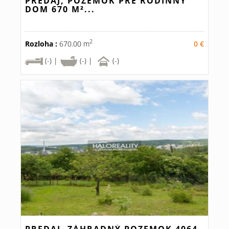
PREDAJ, POZEMOK PRE RODINNÝ
DOM 670 M²...
2
Rozloha :
670.00 m
0 €
(-) |
(-) |
(-)