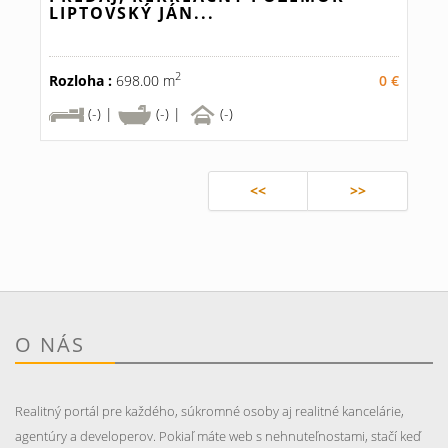
LIPTOVSKÝ JÁN...
2
Rozloha :
698.00 m
0 €
(-) |
(-) |
(-)
<<
>>
O NÁS
Realitný portál pre každého, súkromné osoby aj realitné kancelárie,
agentúry a developerov. Pokiaľ máte web s nehnuteľnostami, stačí keď