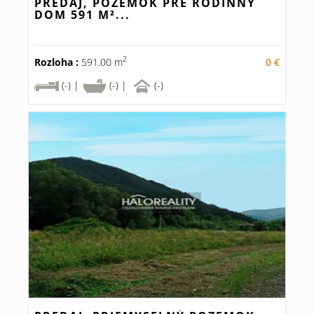
PREDAJ, POZEMOK PRE RODINNÝ
DOM 591 M²...
2
Rozloha :
591.00 m
0 €
(-) |
(-) |
(-)