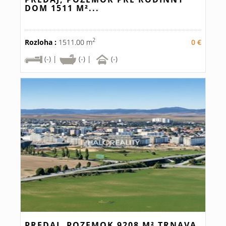
DOM 1511 M²...
2
Rozloha :
1511.00 m
0 €
(-) |
(-) |
(-)
PREDAJ, POZEMOK 9208 M² TRNAVA,