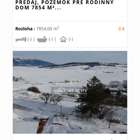
PREDAJ, POZEMOK PRE RODINNÝ
DOM 7854 M²...
2
Rozloha :
7854.00 m
0 €
(-) |
(-) |
(-)