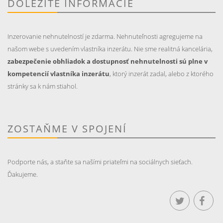
DÔLEŽITÉ INFORMÁCIE
Inzerovanie nehnutelností je zdarma. Nehnuteľnosti agregujeme na
našom webe s uvedením vlastníka inzerátu. Nie sme realitná kancelária,
zabezpečenie obhliadok a dostupnosť nehnutelnosti sú plne v
kompetencií vlastníka inzerátu
, ktorý inzerát zadal, alebo z ktorého
stránky sa k nám stiahol.
ZOSTAŇME V SPOJENÍ
Podporte nás, a staňte sa našími priateľmi na sociálnych sieťach.
Ďakujeme.