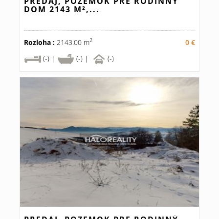
PREDAJ, POZEMOK PRE RODINNÝ
DOM 2143 M²,...
2
Rozloha :
2143.00 m
0 €
(-) |
(-) |
(-)