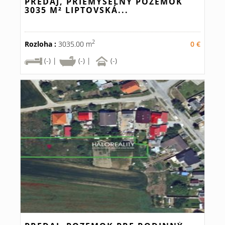
PREDAJ, PRIEMYSELNÝ POZEMOK
3035 M² LIPTOVSKÁ...
2
Rozloha :
3035.00 m
0 €
(-) |
(-) |
(-)