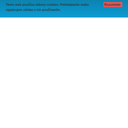
Tento web používa súbory cookies. Prehliadaním webu
Rozumiem
vyjadrujete súhlas s ich používaním.