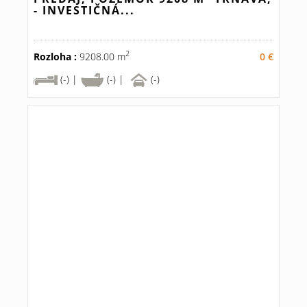
- INVESTIČNÁ...
2
Rozloha :
9208.00 m
0 €
(-) |
(-) |
(-)