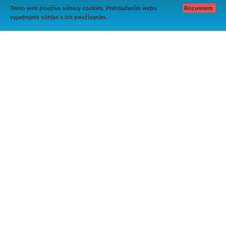
Tento web používa súbory cookies. Prehliadaním webu
Rozumiem
vyjadrujete súhlas s ich používaním.