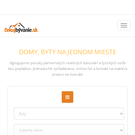
Toggl
naviga
DOMY, BYTY NA JEDNOM MIESTE
Agregujeme ponuky partnerských realitných kancelárí a fyzických osôb
bez poplatkov. Jednoduché vyhľadávanie, online čet a kontakt na makléra
priamo na inzeráte