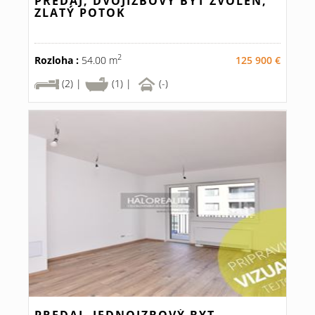
PREDAJ, DVOJIZBOVÝ BYT ZVOLEN,
ZLATÝ POTOK
2
Rozloha :
54.00 m
125 900 €
(2) |
(1) |
(-)