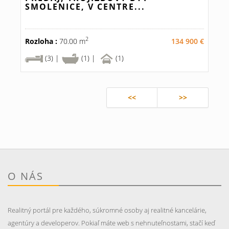
SMOLENICE, V CENTRE...
2
Rozloha :
70.00 m
134 900 €
(3) |
(1) |
(1)
<<
>>
O NÁS
Realitný portál pre každého, súkromné osoby aj realitné kancelárie,
agentúry a developerov. Pokiaľ máte web s nehnuteľnostami, stačí keď