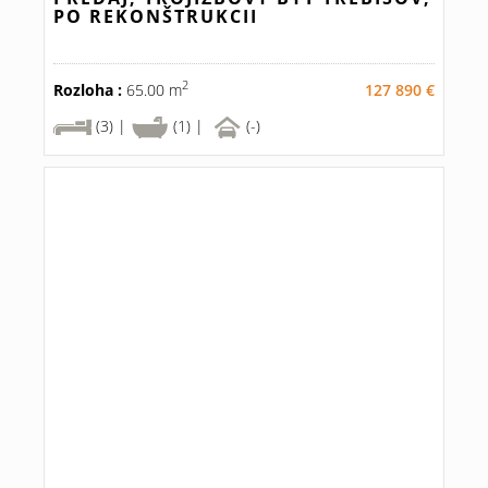
PO REKONŠTRUKCII
2
Rozloha :
65.00 m
127 890 €
(3) |
(1) |
(-)