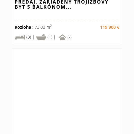
PREDAJ, ZARIADENÝ TROJIZBOVÝ
BYT S BALKÓNOM...
2
Rozloha :
73.00 m
119 900 €
(3) |
(1) |
(-)