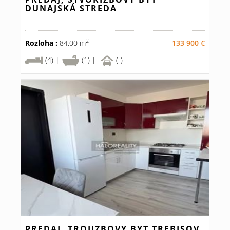
DUNAJSKÁ STREDA
2
Rozloha :
84.00 m
133 900 €
(4) |
(1) |
(-)
PREDAJ, TROJIZBOVÝ BYT TREBIŠOV,