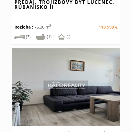
PREDAJ, TROJIZBOVÝ BYT LUČENEC,
RÚBANISKO II
2
Rozloha :
76.00 m
118 999 €
(3) |
(1) |
(-)