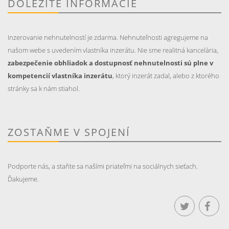
DÔLEŽITÉ INFORMÁCIE
Inzerovanie nehnutelností je zdarma. Nehnuteľnosti agregujeme na
našom webe s uvedením vlastníka inzerátu. Nie sme realitná kancelária,
zabezpečenie obhliadok a dostupnosť nehnutelnosti sú plne v
kompetencií vlastníka inzerátu
, ktorý inzerát zadal, alebo z ktorého
stránky sa k nám stiahol.
ZOSTAŇME V SPOJENÍ
Podporte nás, a staňte sa našími priateľmi na sociálnych sieťach.
Ďakujeme.