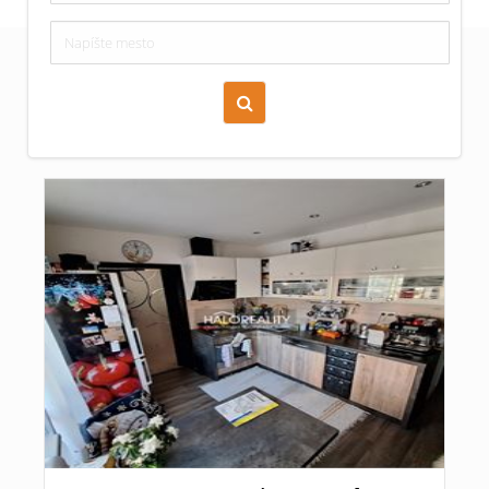
Zoraď podľa času pridania
Cena nehnuteľnosti