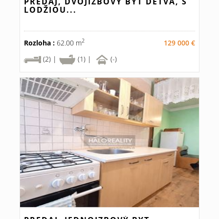
PREDAJ, DVOJIZBOVÝ BYT DETVA, S
LODŽIOU...
2
Rozloha :
62.00 m
129 000 €
(2) |
(1) |
(-)