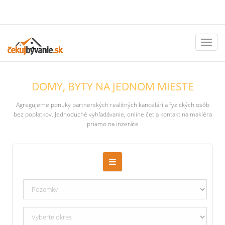
Toggl
naviga
DOMY, BYTY NA JEDNOM MIESTE
Agregujeme ponuky partnerských realitných kancelárí a fyzických osôb
bez poplatkov. Jednoduché vyhľadávanie, online čet a kontakt na makléra
priamo na inzeráte