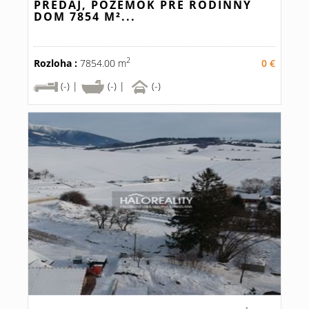
PREDAJ, POZEMOK PRE RODINNÝ
DOM 7854 M²...
2
Rozloha :
7854.00 m
0 €
(-) |
(-) |
(-)