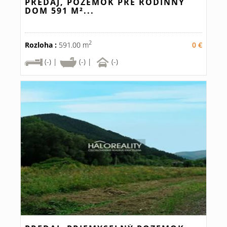
PREDAJ, POZEMOK PRE RODINNÝ
DOM 591 M²...
2
Rozloha :
591.00 m
0 €
(-) |
(-) |
(-)