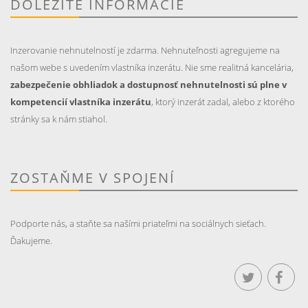
DÔLEŽITÉ INFORMÁCIE
Inzerovanie nehnutelností je zdarma. Nehnuteľnosti agregujeme na
našom webe s uvedením vlastníka inzerátu. Nie sme realitná kancelária,
zabezpečenie obhliadok a dostupnosť nehnutelnosti sú plne v
kompetencií vlastníka inzerátu
, ktorý inzerát zadal, alebo z ktorého
stránky sa k nám stiahol.
ZOSTAŇME V SPOJENÍ
Podporte nás, a staňte sa našími priateľmi na sociálnych sieťach.
Ďakujeme.