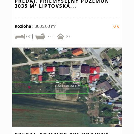
PREDAJ, PRIEMYSELNÝ POZEMOK
3035 M² LIPTOVSKÁ...
2
Rozloha :
3035.00 m
0 €
(-) |
(-) |
(-)