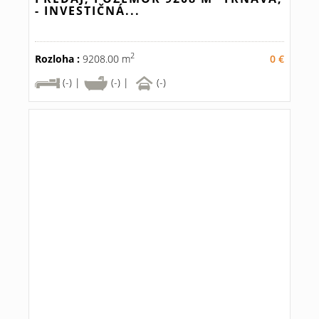
- INVESTIČNÁ...
2
Rozloha :
9208.00 m
0 €
(-) |
(-) |
(-)