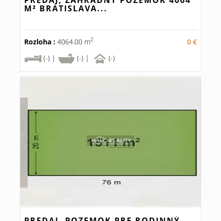
PREDAJ, ZÁHRADNÝ POZEMOK 4064
M² BRATISLAVA...
2
Rozloha :
4064.00 m
0 €
(-) |
(-) |
(-)
PREDAJ, POZEMOK PRE RODINNÝ