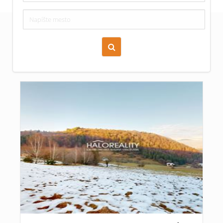
Zoraď podľa času pridania
Cena nehnuteľnosti