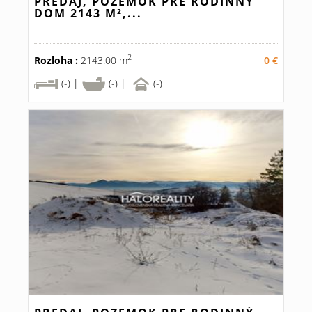
PREDAJ, POZEMOK PRE RODINNÝ
DOM 2143 M²,...
2
Rozloha :
2143.00 m
0 €
(-) |
(-) |
(-)