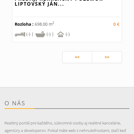
LIPTOVSKÝ JÁN...
2
Rozloha :
698.00 m
0 €
(-) |
(-) |
(-)
<<
>>
O NÁS
Realitný portál pre každého, súkromné osoby aj realitné kancelárie,
agentúry a developerov. Pokiaľ máte web s nehnuteľnostami, stačí keď