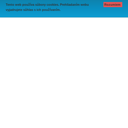
Tento web používa súbory cookies. Prehliadaním webu
Rozumiem
vyjadrujete súhlas s ich používaním.