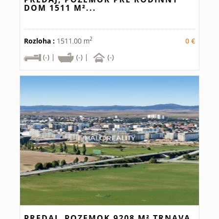
DOM 1511 M²...
2
Rozloha :
1511.00 m
0 €
(-) |
(-) |
(-)
PREDAJ, POZEMOK 9208 M² TRNAVA,