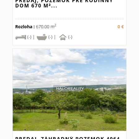
PREDAJ, POZEMOK PRE RODINNÝ
DOM 670 M²...
2
Rozloha :
670.00 m
0 €
(-) |
(-) |
(-)