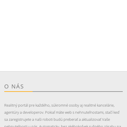
O NÁS
Realitný portál pre každého, súkromné osoby aj realitné kancelárie,
agentúry a developerov. Pokiaľ máte web s nehnuteľnostami, stačí keď
sa zaregistrujete a naši roboti budú preberať a aktualizovať Vaše
nehnuteľnosti u nás. Automaticky, bez akéhokoľvek rušného zásahu na