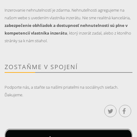
Inzerovanie nehnutelností je zdarma. Nehnuteľnosti agregujeme na
našom webe s uvedením vlastníka inzerátu. Nie sme realitná kancelária,
zabezpečenie obhliadok a dostupnosť nehnutelnosti sú plne v
kompetencií vlastníka inzerátu
, ktorý inzerát zadal, alebo z ktorého
stránky sa k nám stiahol.
ZOSTAŇME V SPOJENÍ
Podporte nás, a staňte sa našími priateľmi na sociálnych sieťach.
Ďakujeme.