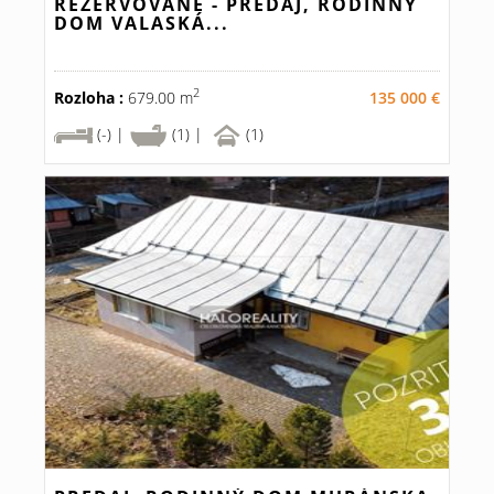
REZERVOVANÉ - PREDAJ, RODINNÝ
DOM VALASKÁ...
2
Rozloha :
679.00 m
135 000 €
(-) |
(1) |
(1)