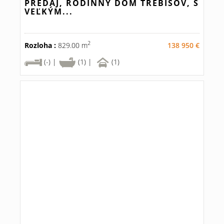
PREDAJ, RODINNÝ DOM TREBIŠOV, S
VEĽKÝM...
2
Rozloha :
829.00 m
138 950 €
(-) |
(1) |
(1)