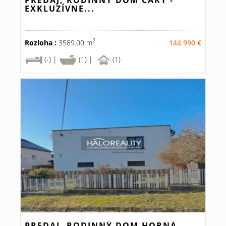
PREDAJ, RODINNÝ DOM ČÁRY -
EXKLUZÍVNE...
2
Rozloha :
3589.00 m
144 990 €
(-) |
(1) |
(1)
PREDAJ, RODINNÝ DOM HORNÁ