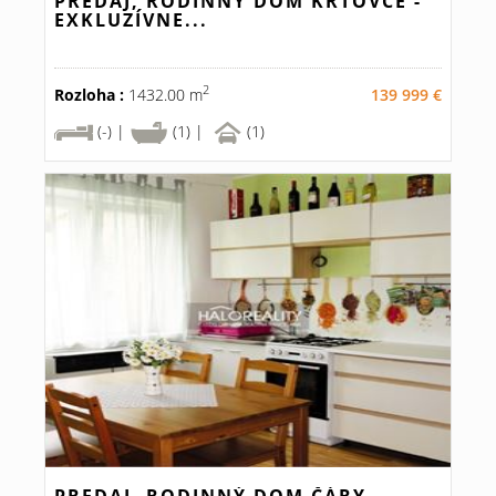
PREDAJ, RODINNÝ DOM KRTOVCE -
EXKLUZÍVNE...
2
Rozloha :
1432.00 m
139 999 €
(-) |
(1) |
(1)