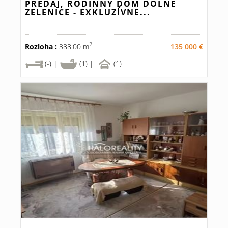
PREDAJ, RODINNÝ DOM DOLNÉ
ZELENICE - EXKLUZÍVNE...
2
Rozloha :
388.00 m
135 000 €
(-) |
(1) |
(1)