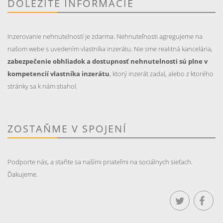
DÔLEŽITÉ INFORMÁCIE
Inzerovanie nehnutelností je zdarma. Nehnuteľnosti agregujeme na
našom webe s uvedením vlastníka inzerátu. Nie sme realitná kancelária,
zabezpečenie obhliadok a dostupnosť nehnutelnosti sú plne v
kompetencií vlastníka inzerátu
, ktorý inzerát zadal, alebo z ktorého
stránky sa k nám stiahol.
ZOSTAŇME V SPOJENÍ
Podporte nás, a staňte sa našími priateľmi na sociálnych sieťach.
Ďakujeme.