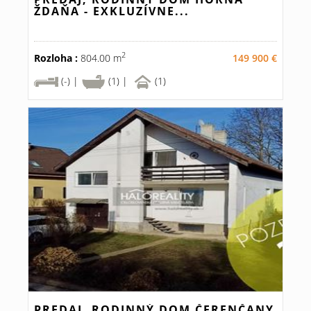
ŽDAŇA - EXKLUZÍVNE...
2
Rozloha :
804.00 m
149 900 €
(-) |
(1) |
(1)
PREDAJ, RODINNÝ DOM ČERENČANY