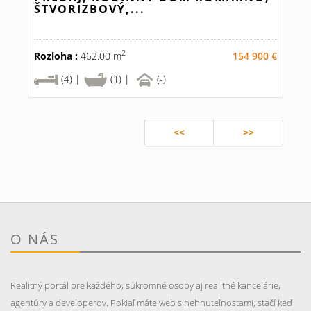
ŠTVORIZBOVÝ,...
2
Rozloha :
462.00 m
154 900 €
(4) |
(1) |
(-)
<<
>>
O NÁS
Realitný portál pre každého, súkromné osoby aj realitné kancelárie,
agentúry a developerov. Pokiaľ máte web s nehnuteľnostami, stačí keď