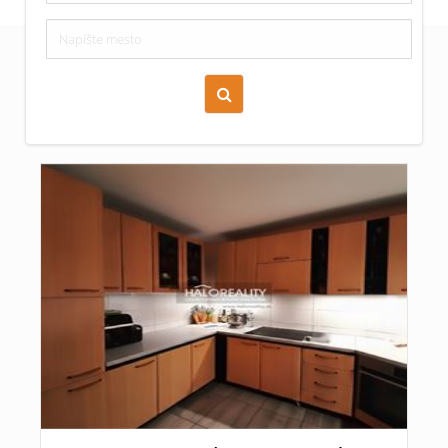
Zoraď podľa času pridania
Cena nehnuteľnosti