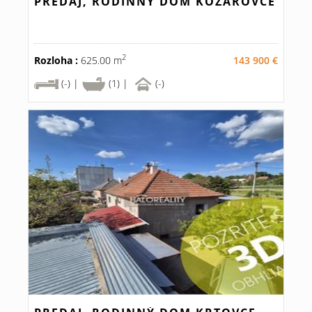
PREDAJ, RODINNÝ DOM KOZÁROVCE
2
Rozloha :
625.00 m
143 900 €
(-) |
(1) |
(-)