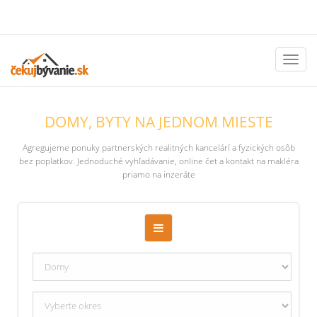
Toggl
naviga
DOMY, BYTY NA JEDNOM MIESTE
Agregujeme ponuky partnerských realitných kancelárí a fyzických osôb
bez poplatkov. Jednoduché vyhľadávanie, online čet a kontakt na makléra
priamo na inzeráte