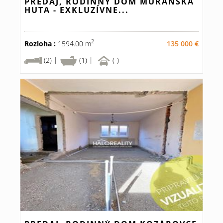
PREDAJ, RODINNÝ DOM MURÁNSKA
HUTA - EXKLUZÍVNE...
2
Rozloha :
1594.00 m
135 000 €
(2) |
(1) |
(-)