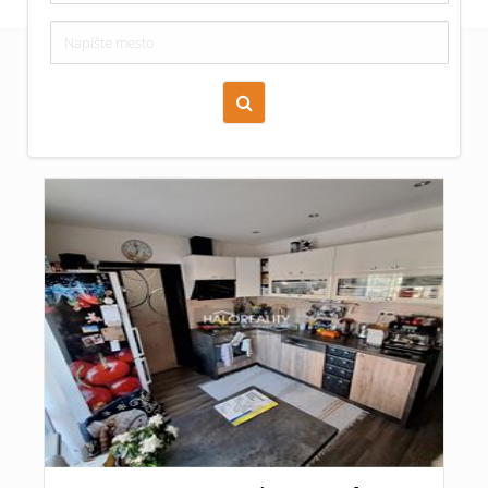
Zoraď podľa času pridania
Cena nehnuteľnosti