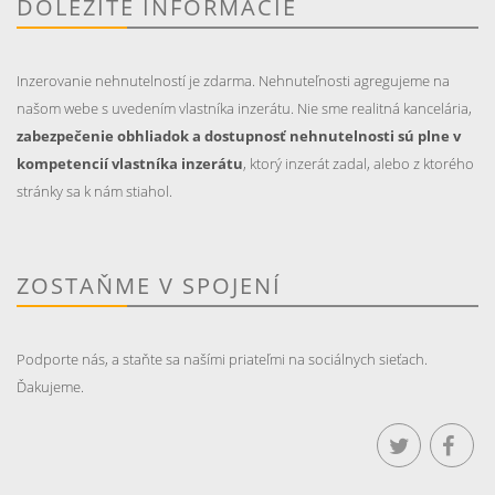
DÔLEŽITÉ INFORMÁCIE
Inzerovanie nehnutelností je zdarma. Nehnuteľnosti agregujeme na
našom webe s uvedením vlastníka inzerátu. Nie sme realitná kancelária,
zabezpečenie obhliadok a dostupnosť nehnutelnosti sú plne v
kompetencií vlastníka inzerátu
, ktorý inzerát zadal, alebo z ktorého
stránky sa k nám stiahol.
ZOSTAŇME V SPOJENÍ
Podporte nás, a staňte sa našími priateľmi na sociálnych sieťach.
Ďakujeme.