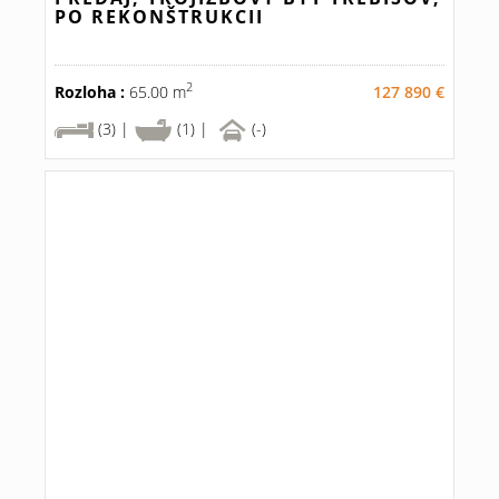
PO REKONŠTRUKCII
2
Rozloha :
65.00 m
127 890 €
(3) |
(1) |
(-)