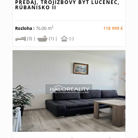
PREDAJ, TROJIZBOVÝ BYT LUČENEC,
RÚBANISKO II
2
Rozloha :
76.00 m
118 999 €
(3) |
(1) |
(-)