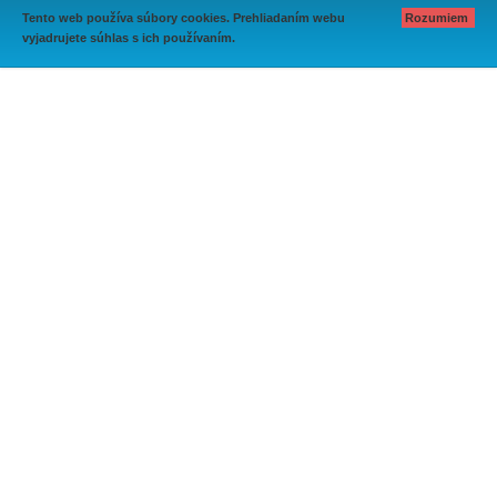
Tento web používa súbory cookies. Prehliadaním webu
Rozumiem
vyjadrujete súhlas s ich používaním.