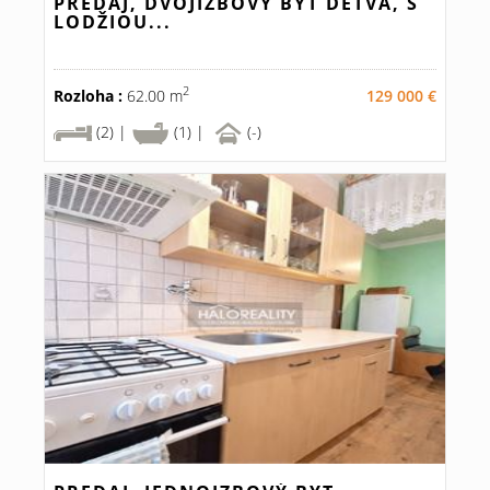
PREDAJ, DVOJIZBOVÝ BYT DETVA, S
LODŽIOU...
2
Rozloha :
62.00 m
129 000 €
(2) |
(1) |
(-)