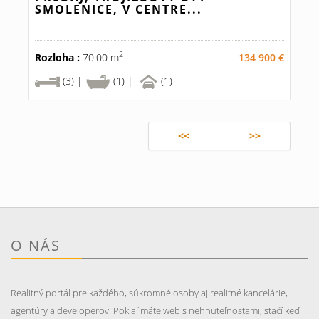
SMOLENICE, V CENTRE...
2
Rozloha :
70.00 m
134 900 €
(3) |
(1) |
(1)
<<
>>
O NÁS
Realitný portál pre každého, súkromné osoby aj realitné kancelárie,
agentúry a developerov. Pokiaľ máte web s nehnuteľnostami, stačí keď