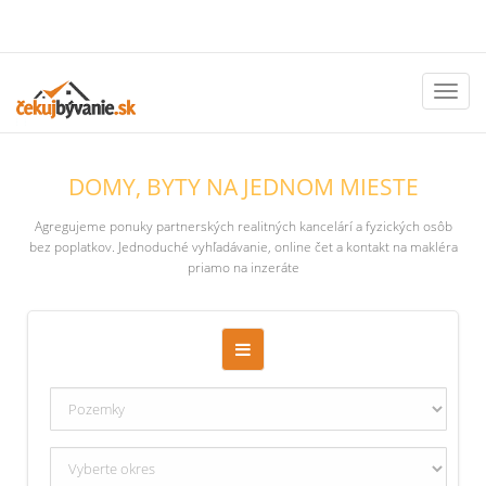
Toggl
naviga
DOMY, BYTY NA JEDNOM MIESTE
Agregujeme ponuky partnerských realitných kancelárí a fyzických osôb
bez poplatkov. Jednoduché vyhľadávanie, online čet a kontakt na makléra
priamo na inzeráte