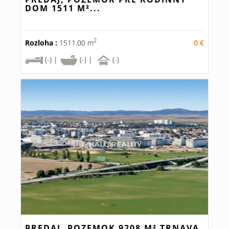
DOM 1511 M²...
2
Rozloha :
1511.00 m
0 €
(-) |
(-) |
(-)
PREDAJ, POZEMOK 9208 M² TRNAVA,