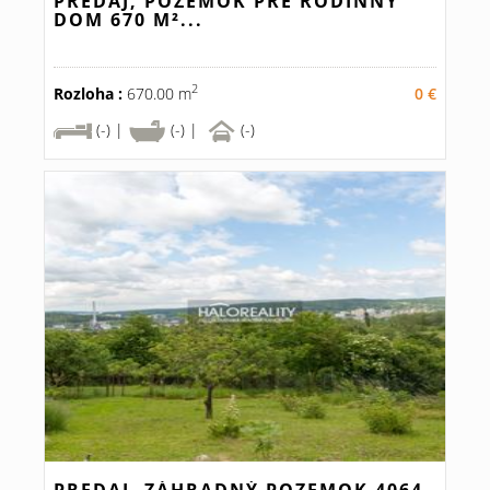
PREDAJ, POZEMOK PRE RODINNÝ
DOM 670 M²...
2
Rozloha :
670.00 m
0 €
(-) |
(-) |
(-)