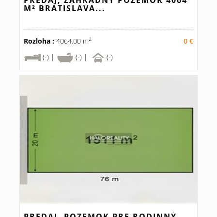
PREDAJ, ZÁHRADNÝ POZEMOK 4064
M² BRATISLAVA...
2
Rozloha :
4064.00 m
0 €
(-) |
(-) |
(-)
PREDAJ, POZEMOK PRE RODINNÝ