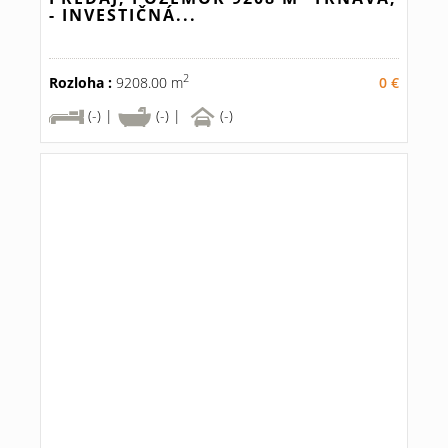
- INVESTIČNÁ...
2
Rozloha :
9208.00 m
0 €
(-) |
(-) |
(-)