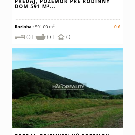
PREDAJ, POZEMOK PRE RODINNÝ
DOM 591 M²...
2
Rozloha :
591.00 m
0 €
(-) |
(-) |
(-)