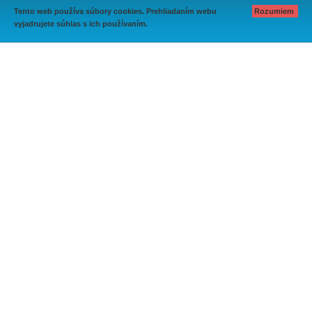
Tento web používa súbory cookies. Prehliadaním webu
Rozumiem
vyjadrujete súhlas s ich používaním.