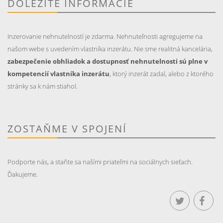
DÔLEŽITÉ INFORMÁCIE
Inzerovanie nehnutelností je zdarma. Nehnuteľnosti agregujeme na
našom webe s uvedením vlastníka inzerátu. Nie sme realitná kancelária,
zabezpečenie obhliadok a dostupnosť nehnutelnosti sú plne v
kompetencií vlastníka inzerátu
, ktorý inzerát zadal, alebo z ktorého
stránky sa k nám stiahol.
ZOSTAŇME V SPOJENÍ
Podporte nás, a staňte sa našími priateľmi na sociálnych sieťach.
Ďakujeme.