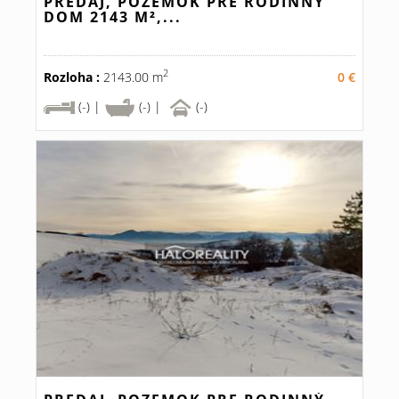
PREDAJ, POZEMOK PRE RODINNÝ
DOM 2143 M²,...
2
Rozloha :
2143.00 m
0 €
(-) |
(-) |
(-)