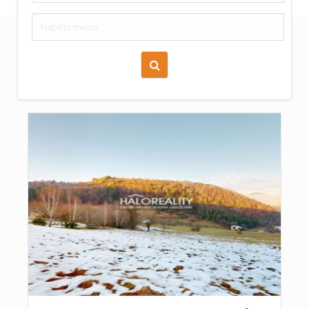
Zoraď podľa času pridania
Cena nehnuteľnosti