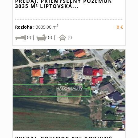
PREDAJ, PRIEMYSELNÝ POZEMOK
3035 M² LIPTOVSKÁ...
2
Rozloha :
3035.00 m
0 €
(-) |
(-) |
(-)