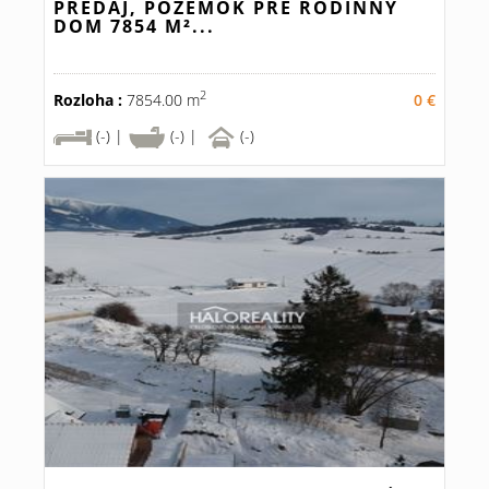
PREDAJ, POZEMOK PRE RODINNÝ
DOM 7854 M²...
2
Rozloha :
7854.00 m
0 €
(-) |
(-) |
(-)