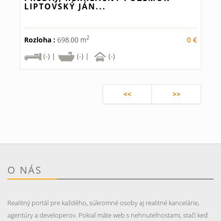
LIPTOVSKÝ JÁN...
2
Rozloha :
698.00 m
0 €
(-) |
(-) |
(-)
<<
>>
O NÁS
Realitný portál pre každého, súkromné osoby aj realitné kancelárie,
agentúry a developerov. Pokiaľ máte web s nehnuteľnostami, stačí keď