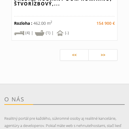
ŠTVORIZBOVÝ,...
2
Rozloha :
462.00 m
154 900 €
(4) |
(1) |
(-)
<<
>>
O NÁS
Realitný portál pre každého, súkromné osoby aj realitné kancelárie,
agentúry a developerov. Pokiaľ máte web s nehnuteľnostami, stačí keď