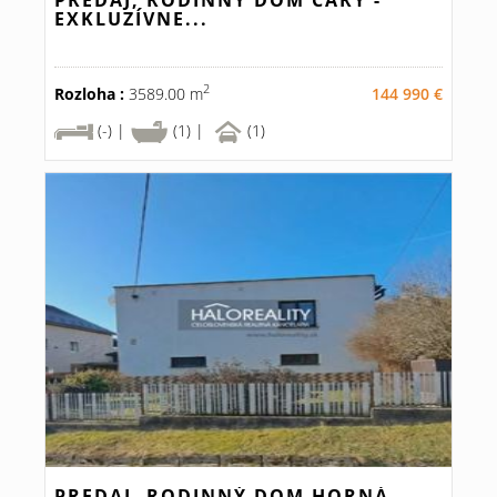
PREDAJ, RODINNÝ DOM ČÁRY -
EXKLUZÍVNE...
2
Rozloha :
3589.00 m
144 990 €
(-) |
(1) |
(1)
PREDAJ, RODINNÝ DOM HORNÁ