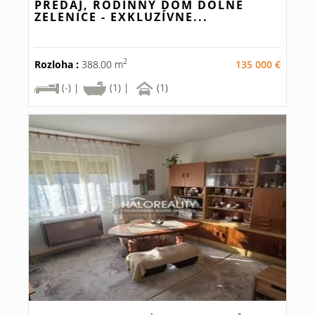
PREDAJ, RODINNÝ DOM DOLNÉ
ZELENICE - EXKLUZÍVNE...
2
Rozloha :
388.00 m
135 000 €
(-) |
(1) |
(1)