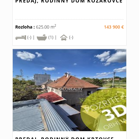
PREDAJ, RODINNÝ DOM KOZÁROVCE
2
Rozloha :
625.00 m
143 900 €
(-) |
(1) |
(-)