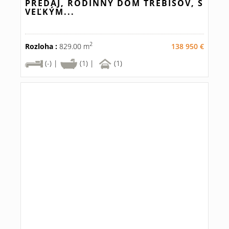
PREDAJ, RODINNÝ DOM TREBIŠOV, S
VEĽKÝM...
2
Rozloha :
829.00 m
138 950 €
(-) |
(1) |
(1)