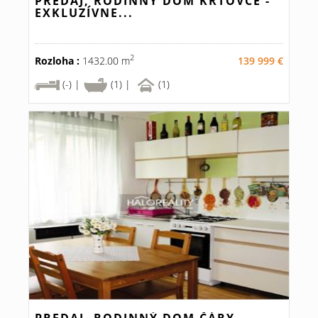
PREDAJ, RODINNÝ DOM KRTOVCE -
EXKLUZÍVNE...
2
Rozloha :
1432.00 m
139 999 €
(-) |
(1) |
(1)