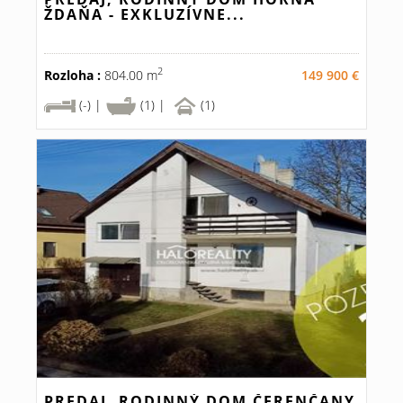
ŽDAŇA - EXKLUZÍVNE...
2
Rozloha :
804.00 m
149 900 €
(-) |
(1) |
(1)
PREDAJ, RODINNÝ DOM ČERENČANY