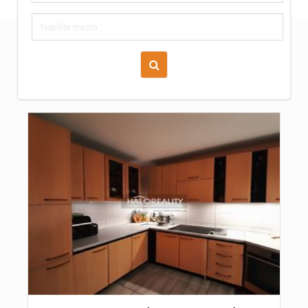
Zoraď podľa času pridania
Cena nehnuteľnosti