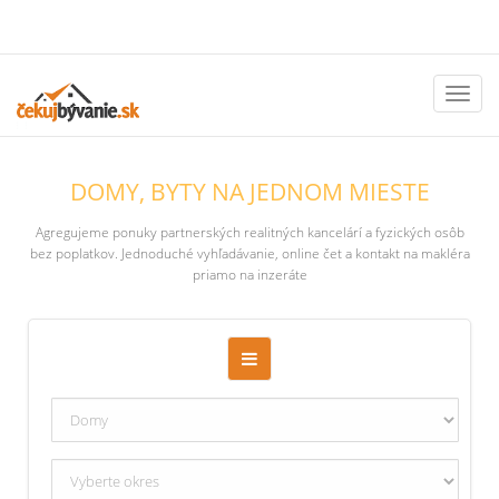
Toggl
naviga
DOMY, BYTY NA JEDNOM MIESTE
Agregujeme ponuky partnerských realitných kancelárí a fyzických osôb
bez poplatkov. Jednoduché vyhľadávanie, online čet a kontakt na makléra
priamo na inzeráte