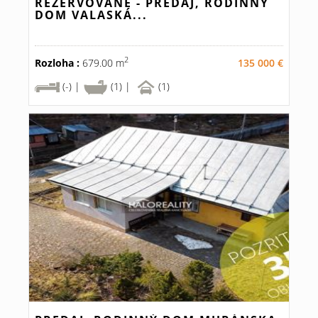
REZERVOVANÉ - PREDAJ, RODINNÝ
DOM VALASKÁ...
2
Rozloha :
679.00 m
135 000 €
(-) |
(1) |
(1)