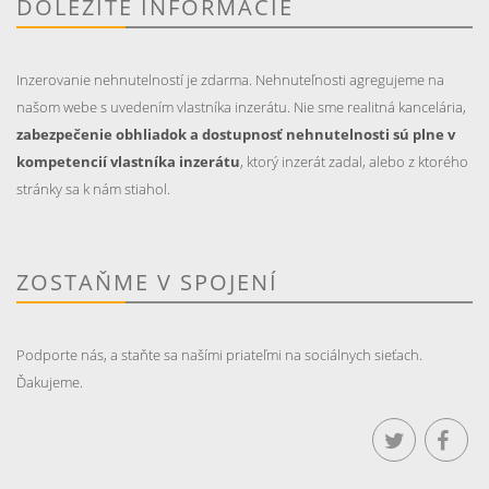
DÔLEŽITÉ INFORMÁCIE
Inzerovanie nehnutelností je zdarma. Nehnuteľnosti agregujeme na
našom webe s uvedením vlastníka inzerátu. Nie sme realitná kancelária,
zabezpečenie obhliadok a dostupnosť nehnutelnosti sú plne v
kompetencií vlastníka inzerátu
, ktorý inzerát zadal, alebo z ktorého
stránky sa k nám stiahol.
ZOSTAŇME V SPOJENÍ
Podporte nás, a staňte sa našími priateľmi na sociálnych sieťach.
Ďakujeme.