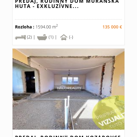
PREDAJ, RODINNÝ DOM MURÁNSKA
HUTA - EXKLUZÍVNE...
2
Rozloha :
1594.00 m
135 000 €
(2) |
(1) |
(-)