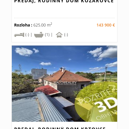
PREDAJ, RODINNÝ DOM KOZÁROVCE
2
Rozloha :
625.00 m
143 900 €
(-) |
(1) |
(-)