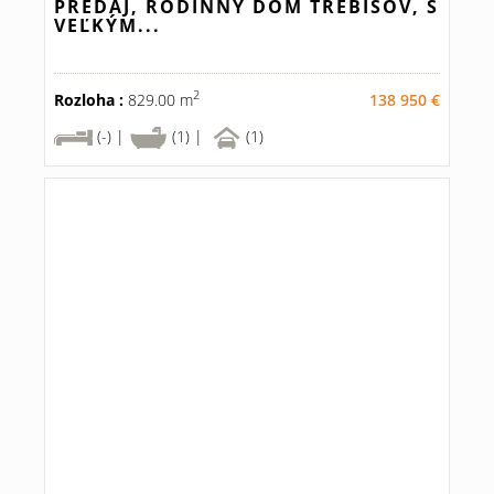
PREDAJ, RODINNÝ DOM TREBIŠOV, S
VEĽKÝM...
2
Rozloha :
829.00 m
138 950 €
(-) |
(1) |
(1)