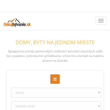
Toggl
naviga
DOMY, BYTY NA JEDNOM MIESTE
Agregujeme ponuky partnerských realitných kancelárí a fyzických osôb
bez poplatkov. Jednoduché vyhľadávanie, online čet a kontakt na makléra
priamo na inzeráte