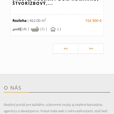
ŠTVORIZBOVÝ,...
2
Rozloha :
462.00 m
154 900 €
(4) |
(1) |
(-)
<<
>>
O NÁS
Realitný portál pre každého, súkromné osoby aj realitné kancelárie,
agentúry a developerov. Pokiaľ máte web s nehnuteľnostami, stačí keď