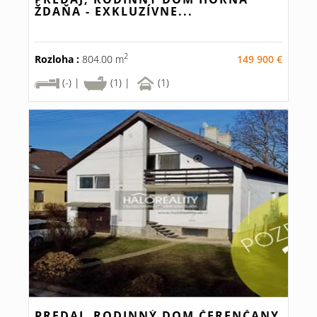
ŽDAŇA - EXKLUZÍVNE...
2
Rozloha :
804.00 m
149 900 €
(-) |
(1) |
(1)
PREDAJ, RODINNÝ DOM ČERENČANY