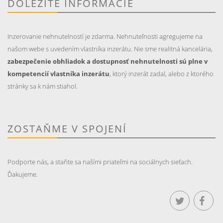
DÔLEŽITÉ INFORMÁCIE
Inzerovanie nehnutelností je zdarma. Nehnuteľnosti agregujeme na
našom webe s uvedením vlastníka inzerátu. Nie sme realitná kancelária,
zabezpečenie obhliadok a dostupnosť nehnutelnosti sú plne v
kompetencií vlastníka inzerátu
, ktorý inzerát zadal, alebo z ktorého
stránky sa k nám stiahol.
ZOSTAŇME V SPOJENÍ
Podporte nás, a staňte sa našími priateľmi na sociálnych sieťach.
Ďakujeme.