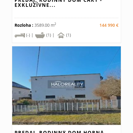
PREDAJ, RODINNÝ DOM ČÁRY -
EXKLUZÍVNE...
2
Rozloha :
3589.00 m
144 990 €
(-) |
(1) |
(1)
PREDAJ, RODINNÝ DOM HORNÁ