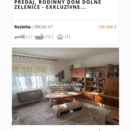
PREDAJ, RODINNÝ DOM DOLNÉ
ZELENICE - EXKLUZÍVNE...
2
Rozloha :
388.00 m
135 000 €
(-) |
(1) |
(1)