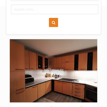
Zoraď podľa času pridania
Cena nehnuteľnosti