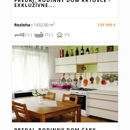
PREDAJ, RODINNÝ DOM KRTOVCE -
EXKLUZÍVNE...
2
Rozloha :
1432.00 m
139 999 €
(-) |
(1) |
(1)