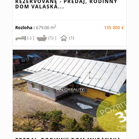
REZERVOVANÉ - PREDAJ, RODINNÝ
DOM VALASKÁ...
2
Rozloha :
679.00 m
135 000 €
(-) |
(1) |
(1)