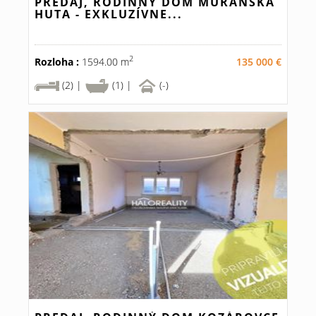
PREDAJ, RODINNÝ DOM MURÁNSKA
HUTA - EXKLUZÍVNE...
2
Rozloha :
1594.00 m
135 000 €
(2) |
(1) |
(-)