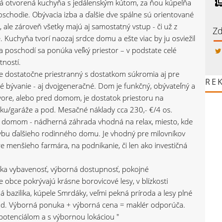
ľká otvorená kuchyňa s jedálenským kútom, za ňou kúpeľňa
schodie. Obývacia izba a ďalšie dve spálne sú orientované
, ale zároveň všetky majú aj samostatný vstup - či už z
Zd
. Kuchyňa tvorí naozaj srdce domu a ešte viac by ju osviežil
a poschodí sa ponúka veľký priestor – v podstate celé
ností.
e dostatočne priestranný s dostatkom súkromia aj pre
RE
vé bývanie - aj dvojgeneračné. Dom je funkčný, obývateľný a
vore, alebo pred domom, je dostatok priestoru na
šku/garáže a pod. Mesačné náklady cca 230,- €/4 os.
domom - nádherná záhrada vhodná na relax, miesto, kde
tavbu ďalšieho rodinného domu. Je vhodný pre milovníkov
e menšieho farmára, na podnikanie, či len ako investičná
anska vybavenosť, výborná dostupnosť, pokojné
obce pokrývajú krásne borovicové lesy, v blízkosti
 bazilika, kúpele Smrdáky, veľmi pekná príroda a lesy plné
a pod. Výborná ponuka + výborná cena = maklér odporúča.
otenciálom a s výbornou lokáciou "