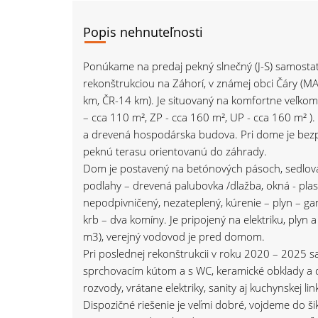
Popis nehnuteľnosti
Ponúkame na predaj pekný slnečný (J-S) samostat
rekonštrukciou na Záhorí, v známej obci Čáry (M
km, ČR-14 km). Je situovaný na komfortne veľk
– cca 110 m², ZP - cca 160 m², UP - cca 160 m² 
a drevená hospodárska budova. Pri dome je bezp
peknú terasu orientovanú do záhrady.
Dom je postavený na betónových pásoch, sedlová s
podlahy – drevená palubovka /dlažba, okná - plas
nepodpivničený, nezateplený, kúrenie – plyn – ga
krb – dva komíny. Je pripojený na elektriku, plyn
m3), verejný vodovod je pred domom.
Pri poslednej rekonštrukcii v roku 2020 – 2025 s
sprchovacím kútom a s WC, keramické obklady a d
rozvody, vrátane elektriky, sanity aj kuchynskej l
Dispozičné riešenie je veľmi dobré, vojdeme do ši