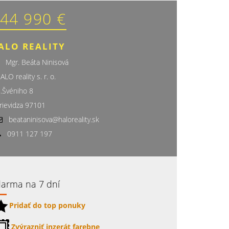
44 990 €
ALO REALITY
Mgr. Beáta Ninisová
ALO reality s. r. o.
.Švéniho 8
rievidza 97101
beataninisova@haloreality.sk
0911 127 197
arma na 7 dní
Pridať do top ponuky
Zvýrazniť inzerát farebne