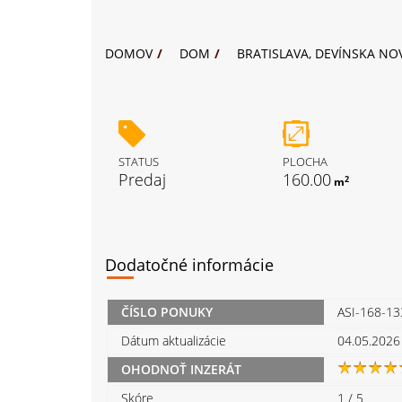
DOMOV
DOM
BRATISLAVA, DEVÍNSKA NOV
STATUS
PLOCHA
Predaj
160.00
2
m
Dodatočné informácie
ČÍSLO PONUKY
ASI-168-1
Dátum aktualizácie
04.05.2026
OHODNOŤ INZERÁT
Skóre
1
/
5