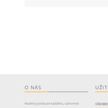
O NÁS
UŽI
Realitný portál pre každého, súkromné
VŠEOBE