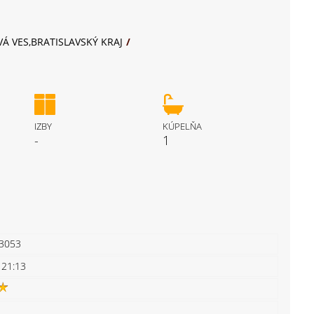
Á VES,BRATISLAVSKÝ KRAJ
IZBY
KÚPELŇA
-
1
33053
 21:13