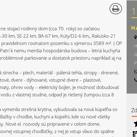
1
H
ne stojaci rodinný dom (cca 70. roky) so začatou
A-30 km, SE-22 km, BA-67 km, Kúty/D2-6 km,, Rakúsko-21
om pravidelnom rovinatom pozemku s výmerou 3589 m². ( OP
H
). Patrí k nemu menšia hospodárska budova – letná kuchyňa
G
roblémové parkovanie a dostatok priestoru napríklad aj na
P
trecha – plech, materiál - pálená tehla, stropy - drevené,
tové, dvere - dýhované, vstupné dvere – plastové,
maty, ohrev vody – elektrický bojler, je možnosť dobudovať
 a vodu z vlastnej studne, odpad je riešený žumpou (cca 8
a vymenila strešná krytina, vybudovala sa nová kúpeľňa so
Zd
lažby v chodbe, kuchyni a kúpeľni, kde sú nové všetky
inky. Nové el. rozvody sú pripravené v celom dome.
kovnej vstupnej chodbičky, z nej je vstup vľavo do spálne