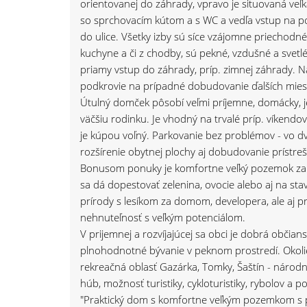
orientovanej do záhrady, vpravo je situovaná ve
so sprchovacím kútom a s WC a vedľa vstup na po
do ulice. Všetky izby sú síce vzájomne priechodné
kuchyne a či z chodby, sú pekné, vzdušné a svetlé
priamy vstup do záhrady, príp. zimnej záhrady. N
podkrovie na prípadné dobudovanie ďalších miest
Útulný domček pôsobí veľmi príjemne, domácky, j
väčšiu rodinku. Je vhodný na trvalé príp. víkendo
je kúpou voľný. Parkovanie bez problémov - vo d
rozšírenie obytnej plochy aj dobudovanie prístre
Bonusom ponuky je komfortne veľký pozemok za 
sa dá dopestovať zelenina, ovocie alebo aj na s
prírody s lesíkom za domom, developera, ale aj pr
nehnuteľnosť s veľkým potenciálom.
V prijemnej a rozvíjajúcej sa obci je dobrá obči
plnohodnotné bývanie v peknom prostredí. Okolie 
rekreačná oblasť Gazárka, Tomky, Šaštín - národná
húb, možnosť turistiky, cykloturistiky, rybolov 
"Praktický dom s komfortne veľkým pozemkom s p