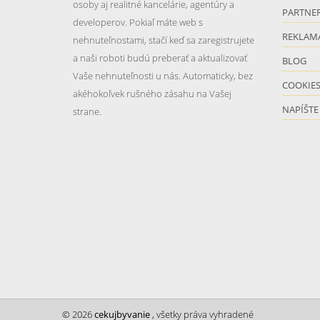
osoby aj realitné kancelárie, agentúry a
PARTNER
developerov. Pokiaľ máte web s
REKLAM
nehnuteľnostami, stačí keď sa zaregistrujete
a naši roboti budú preberať a aktualizovať
BLOG
Vaše nehnuteľnosti u nás. Automaticky, bez
COOKIE
akéhokoľvek rušného zásahu na Vašej
NAPÍŠTE
strane.
© 2026
cekujbyvanie
, všetky práva vyhradené