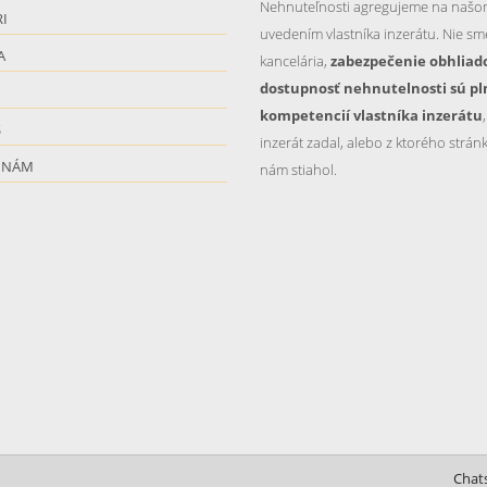
Nehnuteľnosti agregujeme na našo
I
uvedením vlastníka inzerátu. Nie sme
A
kancelária,
zabezpečenie obhliad
dostupnosť nehnutelnosti sú pl
kompetencií vlastníka inzerátu
S
inzerát zadal, alebo z ktorého stránk
 NÁM
nám stiahol.
Chat