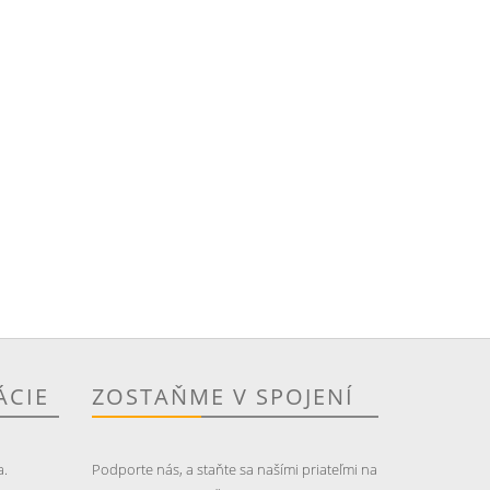
ÁCIE
ZOSTAŇME V SPOJENÍ
a.
Podporte nás, a staňte sa našími priateľmi na