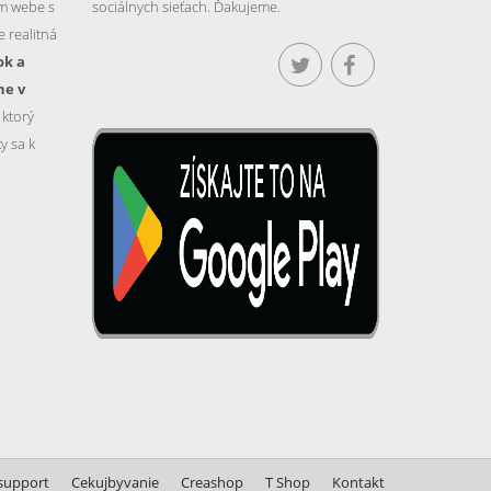
m webe s
sociálnych sieťach. Ďakujeme.
 realitná
ok a
ne v
, ktorý
y sa k
support
Cekujbyvanie
Creashop
T Shop
Kontakt