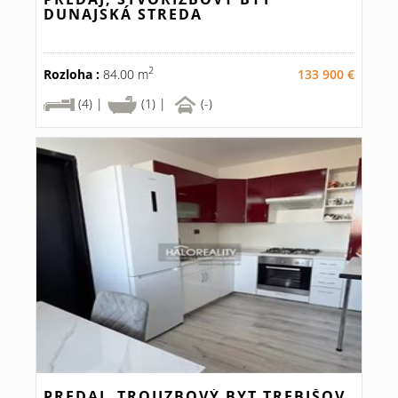
DUNAJSKÁ STREDA
2
Rozloha :
84.00 m
133 900 €
(4) |
(1) |
(-)
PREDAJ, TROJIZBOVÝ BYT TREBIŠOV,