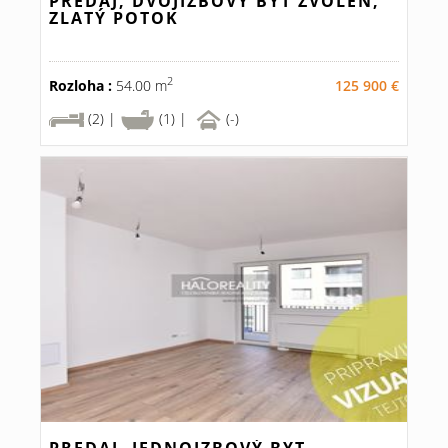
PREDAJ, DVOJIZBOVÝ BYT ZVOLEN,
ZLATÝ POTOK
2
Rozloha :
54.00 m
125 900 €
(2) |
(1) |
(-)