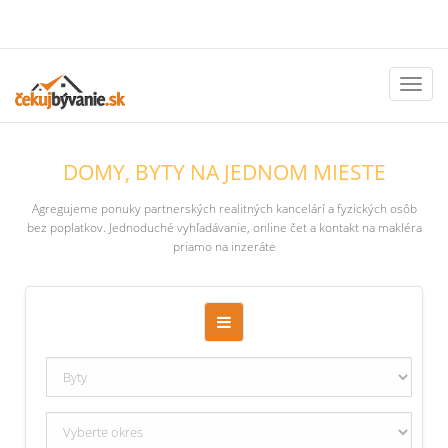
Toggl
naviga
DOMY, BYTY NA JEDNOM MIESTE
Agregujeme ponuky partnerských realitných kancelárí a fyzických osôb
bez poplatkov. Jednoduché vyhľadávanie, online čet a kontakt na makléra
priamo na inzeráte