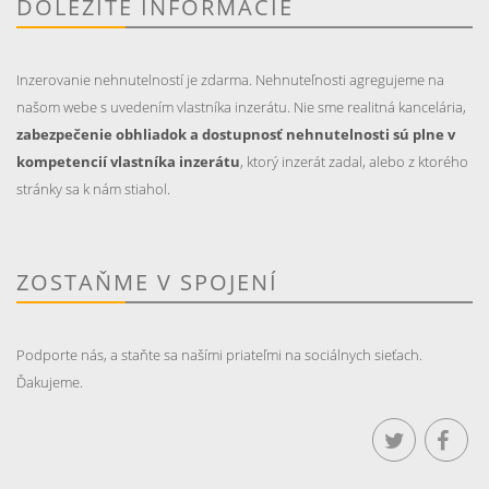
DÔLEŽITÉ INFORMÁCIE
Inzerovanie nehnutelností je zdarma. Nehnuteľnosti agregujeme na
našom webe s uvedením vlastníka inzerátu. Nie sme realitná kancelária,
zabezpečenie obhliadok a dostupnosť nehnutelnosti sú plne v
kompetencií vlastníka inzerátu
, ktorý inzerát zadal, alebo z ktorého
stránky sa k nám stiahol.
ZOSTAŇME V SPOJENÍ
Podporte nás, a staňte sa našími priateľmi na sociálnych sieťach.
Ďakujeme.