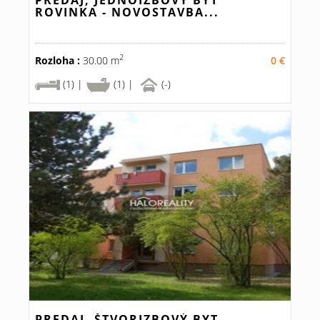
PREDAJ, JEDNOIZBOVÝ BYT
ROVINKA - NOVOSTAVBA...
2
Rozloha :
30.00 m
0 €
(1) |
(1) |
(-)
PREDAJ, ŠTVORIZBOVÝ BYT