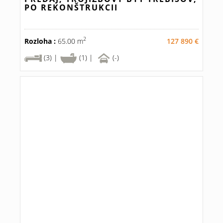
PO REKONŠTRUKCII
2
Rozloha :
65.00 m
127 890 €
(3) |
(1) |
(-)