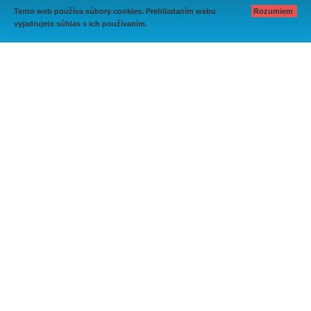
Tento web používa súbory cookies. Prehliadaním webu
Rozumiem
vyjadrujete súhlas s ich používaním.