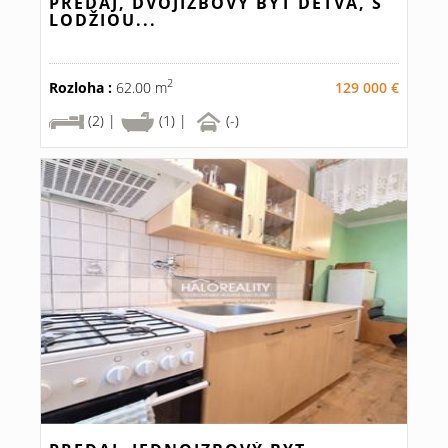
PREDAJ, DVOJIZBOVÝ BYT DETVA, S
LODŽIOU...
2
Rozloha :
62.00 m
129 000 €
(2) |
(1) |
(-)