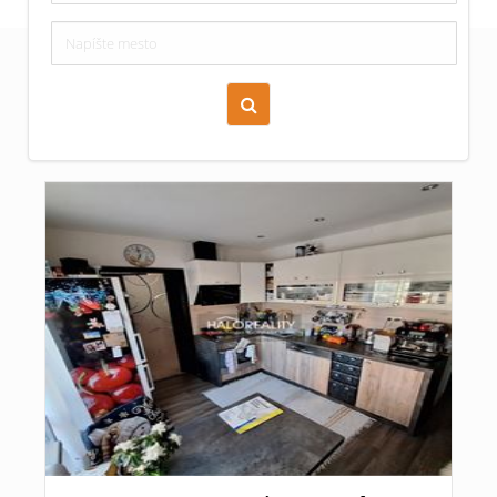
Zoraď podľa času pridania
Cena nehnuteľnosti