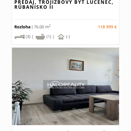
PREDAJ, TROJIZBOVÝ BYT LUČENEC,
RÚBANISKO II
2
Rozloha :
76.00 m
118 999 €
(3) |
(1) |
(-)