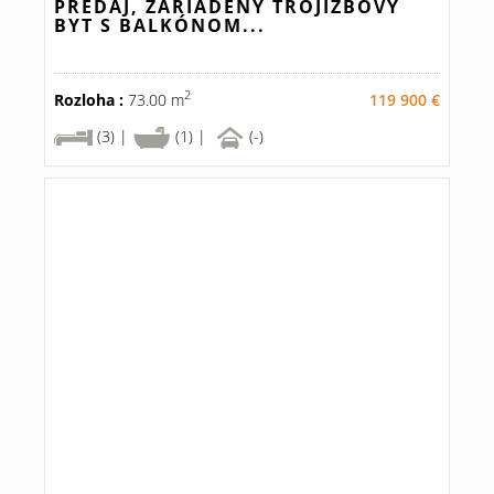
PREDAJ, ZARIADENÝ TROJIZBOVÝ
BYT S BALKÓNOM...
2
Rozloha :
73.00 m
119 900 €
(3) |
(1) |
(-)