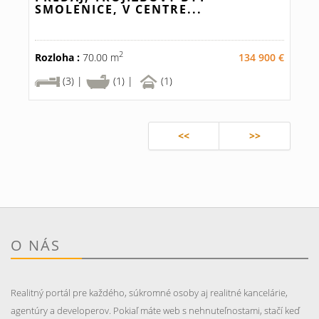
SMOLENICE, V CENTRE...
2
Rozloha :
70.00 m
134 900 €
(3) |
(1) |
(1)
<<
>>
O NÁS
Realitný portál pre každého, súkromné osoby aj realitné kancelárie,
agentúry a developerov. Pokiaľ máte web s nehnuteľnostami, stačí keď