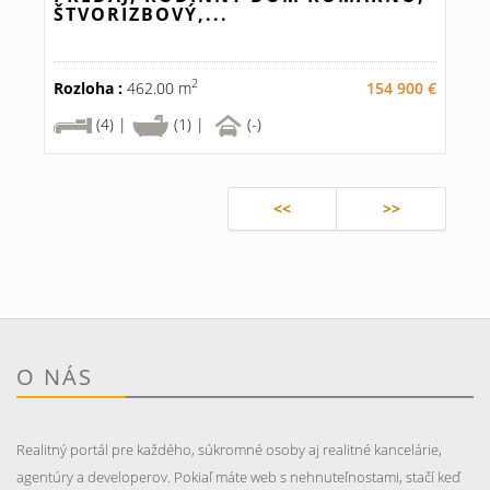
ŠTVORIZBOVÝ,...
2
Rozloha :
462.00 m
154 900 €
(4) |
(1) |
(-)
<<
>>
O NÁS
Realitný portál pre každého, súkromné osoby aj realitné kancelárie,
agentúry a developerov. Pokiaľ máte web s nehnuteľnostami, stačí keď