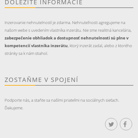
DÔLEŽITÉ INFORMÁCIE
Inzerovanie nehnutelností je zdarma. Nehnuteľnosti agregujeme na
našom webe s uvedením vlastníka inzerátu. Nie sme realitná kancelária,
zabezpečenie obhliadok a dostupnosť nehnutelnosti sú plne v
kompetencií vlastníka inzerátu
, ktorý inzerát zadal, alebo z ktorého
stránky sa k nám stiahol.
ZOSTAŇME V SPOJENÍ
Podporte nás, a staňte sa našími priateľmi na sociálnych sieťach.
Ďakujeme.