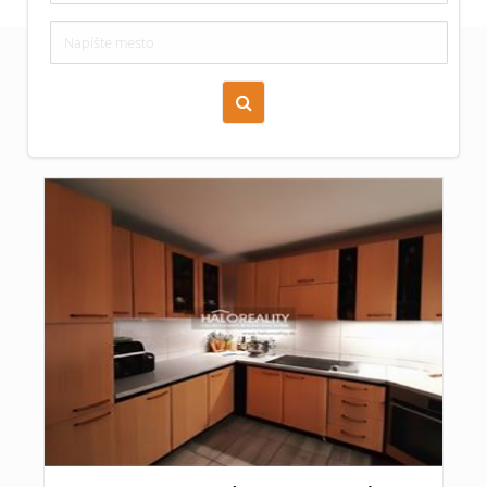
Zoraď podľa času pridania
Cena nehnuteľnosti