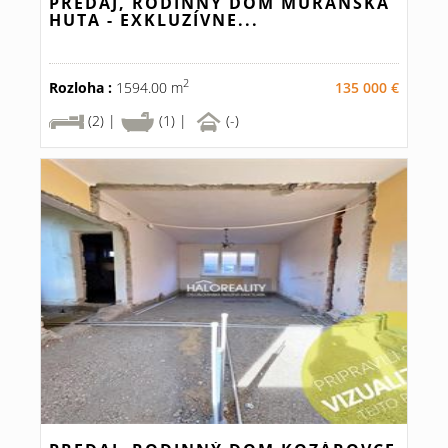
PREDAJ, RODINNÝ DOM MURÁNSKA
HUTA - EXKLUZÍVNE...
2
Rozloha :
1594.00 m
135 000 €
(2) |
(1) |
(-)