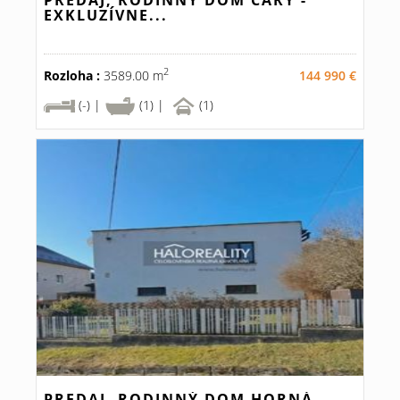
PREDAJ, RODINNÝ DOM ČÁRY -
EXKLUZÍVNE...
2
Rozloha :
3589.00 m
144 990 €
(-) |
(1) |
(1)
PREDAJ, RODINNÝ DOM HORNÁ