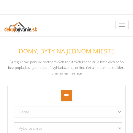
Toggl
naviga
DOMY, BYTY NA JEDNOM MIESTE
Agregujeme ponuky partnerských realitných kancelárí a fyzických osôb
bez poplatkov. Jednoduché vyhľadávanie, online čet a kontakt na makléra
priamo na inzeráte