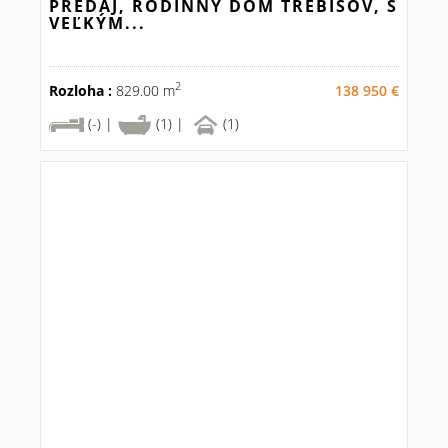
PREDAJ, RODINNÝ DOM TREBIŠOV, S
VEĽKÝM...
2
Rozloha :
829.00 m
138 950 €
(-) |
(1) |
(1)