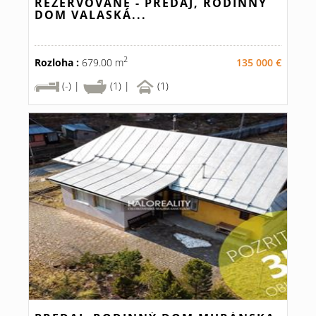
REZERVOVANÉ - PREDAJ, RODINNÝ
DOM VALASKÁ...
2
Rozloha :
679.00 m
135 000 €
(-) |
(1) |
(1)