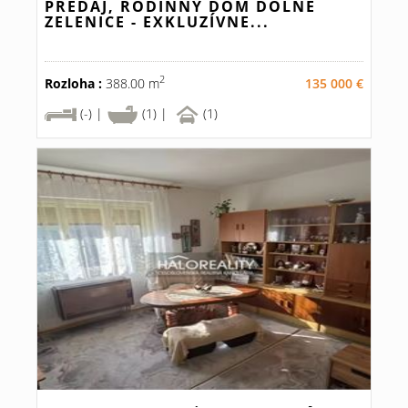
PREDAJ, RODINNÝ DOM DOLNÉ
ZELENICE - EXKLUZÍVNE...
2
Rozloha :
388.00 m
135 000 €
(-) |
(1) |
(1)