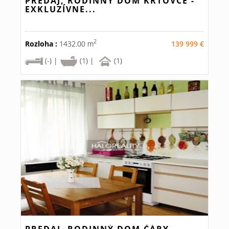
PREDAJ, RODINNÝ DOM KRTOVCE -
EXKLUZÍVNE...
2
Rozloha :
1432.00 m
139 999 €
(-) |
(1) |
(1)