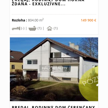
ŽDAŇA - EXKLUZÍVNE...
2
Rozloha :
804.00 m
149 900 €
(-) |
(1) |
(1)
PREDAJ, RODINNÝ DOM ČERENČANY