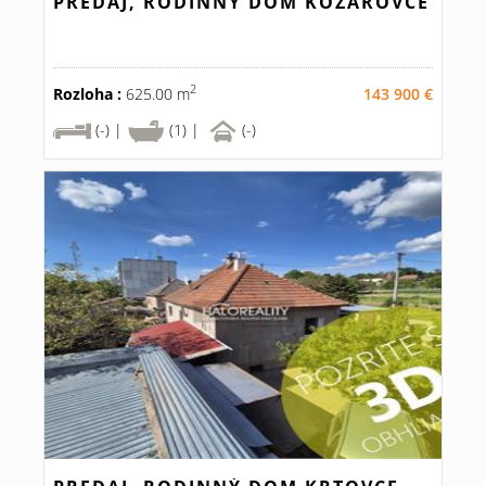
PREDAJ, RODINNÝ DOM KOZÁROVCE
2
Rozloha :
625.00 m
143 900 €
(-) |
(1) |
(-)