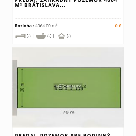
PREDAJ, ZÁHRADNÝ POZEMOK 4064
M² BRATISLAVA...
2
Rozloha :
4064.00 m
0 €
(-) |
(-) |
(-)
PREDAJ, POZEMOK PRE RODINNÝ