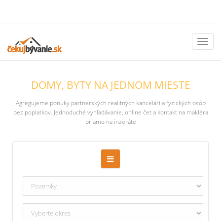
Toggl
naviga
DOMY, BYTY NA JEDNOM MIESTE
Agregujeme ponuky partnerských realitných kancelárí a fyzických osôb
bez poplatkov. Jednoduché vyhľadávanie, online čet a kontakt na makléra
priamo na inzeráte