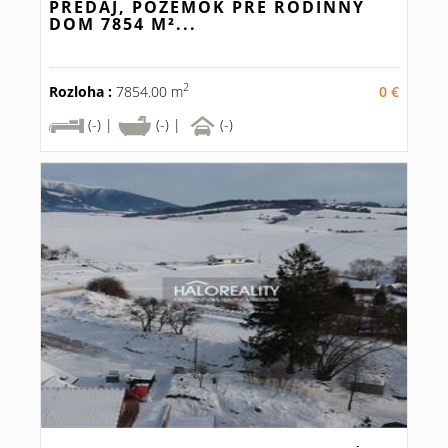
PREDAJ, POZEMOK PRE RODINNÝ
DOM 7854 M²...
2
Rozloha :
7854.00 m
0 €
(-) |
(-) |
(-)