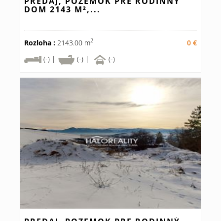
PREDAJ, POZEMOK PRE RODINNÝ
DOM 2143 M²,...
2
Rozloha :
2143.00 m
0 €
(-) |
(-) |
(-)