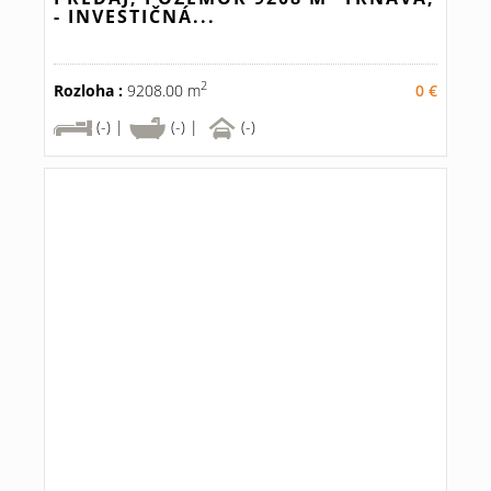
- INVESTIČNÁ...
2
Rozloha :
9208.00 m
0 €
(-) |
(-) |
(-)