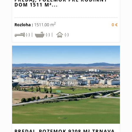
DOM 1511 M²...
2
Rozloha :
1511.00 m
0 €
(-) |
(-) |
(-)
PREDAJ, POZEMOK 9208 M² TRNAVA,