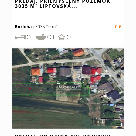
PREDAJ, PRIEMYSELNÝ POZEMOK
3035 M² LIPTOVSKÁ...
2
Rozloha :
3035.00 m
0 €
(-) |
(-) |
(-)