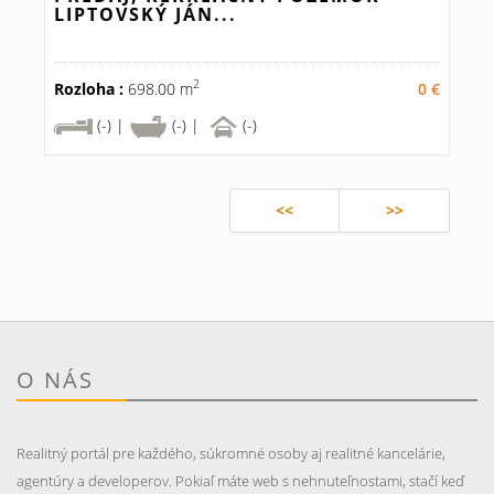
LIPTOVSKÝ JÁN...
2
Rozloha :
698.00 m
0 €
(-) |
(-) |
(-)
<<
>>
O NÁS
Realitný portál pre každého, súkromné osoby aj realitné kancelárie,
agentúry a developerov. Pokiaľ máte web s nehnuteľnostami, stačí keď