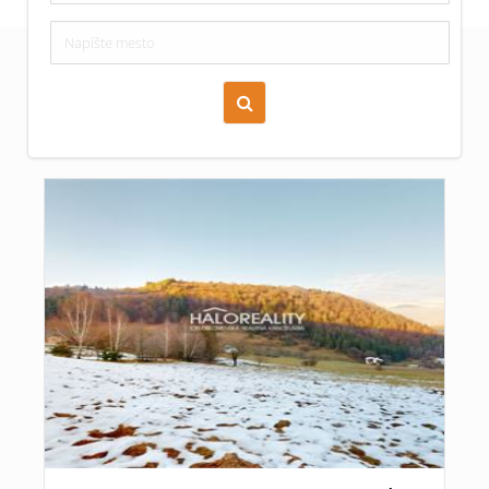
Zoraď podľa času pridania
Cena nehnuteľnosti