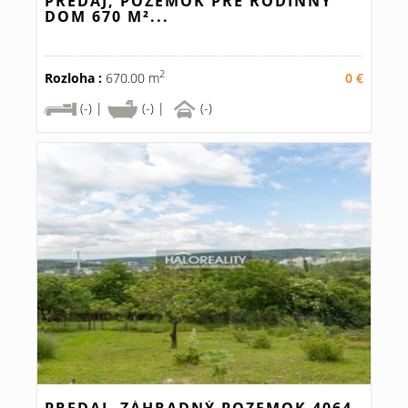
PREDAJ, POZEMOK PRE RODINNÝ
DOM 670 M²...
2
Rozloha :
670.00 m
0 €
(-) |
(-) |
(-)