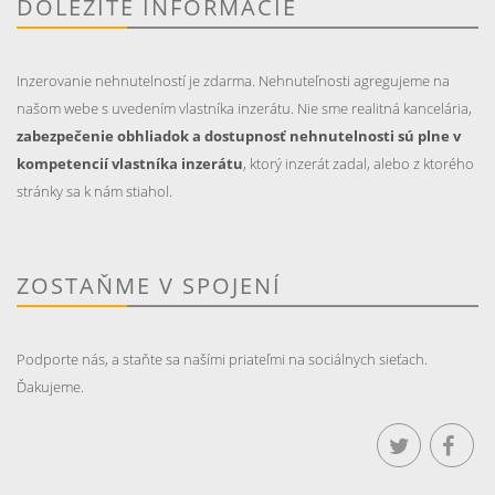
DÔLEŽITÉ INFORMÁCIE
Inzerovanie nehnutelností je zdarma. Nehnuteľnosti agregujeme na
našom webe s uvedením vlastníka inzerátu. Nie sme realitná kancelária,
zabezpečenie obhliadok a dostupnosť nehnutelnosti sú plne v
kompetencií vlastníka inzerátu
, ktorý inzerát zadal, alebo z ktorého
stránky sa k nám stiahol.
ZOSTAŇME V SPOJENÍ
Podporte nás, a staňte sa našími priateľmi na sociálnych sieťach.
Ďakujeme.