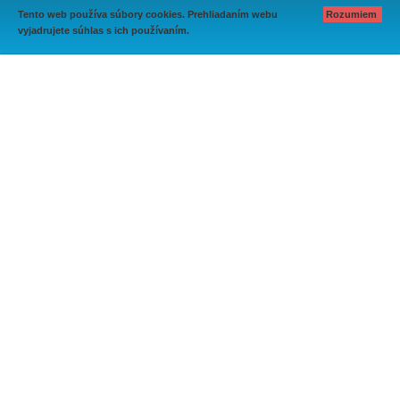
Tento web používa súbory cookies. Prehliadaním webu
Rozumiem
vyjadrujete súhlas s ich používaním.