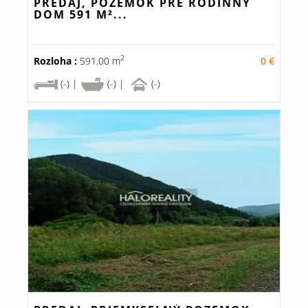
PREDAJ, POZEMOK PRE RODINNÝ
DOM 591 M²...
2
Rozloha :
591.00 m
0 €
(-) |
(-) |
(-)