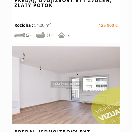
PREDAJ, DVOJIZBOVÝ BYT ZVOLEN,
ZLATÝ POTOK
2
Rozloha :
54.00 m
125 900 €
(2) |
(1) |
(-)