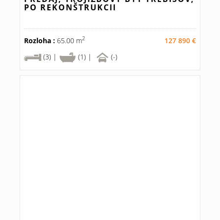
PO REKONŠTRUKCII
2
Rozloha :
65.00 m
127 890 €
(3) |
(1) |
(-)