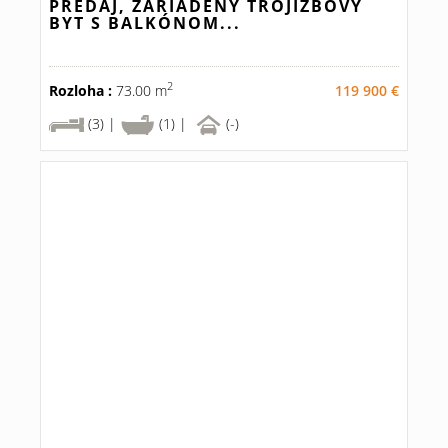
PREDAJ, ZARIADENÝ TROJIZBOVÝ
BYT S BALKÓNOM...
2
Rozloha :
73.00 m
119 900 €
(3) |
(1) |
(-)