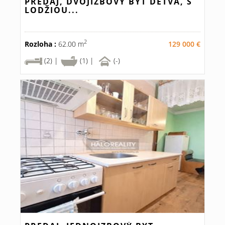
PREDAJ, DVOJIZBOVÝ BYT DETVA, S
LODŽIOU...
2
Rozloha :
62.00 m
129 000 €
(2) |
(1) |
(-)