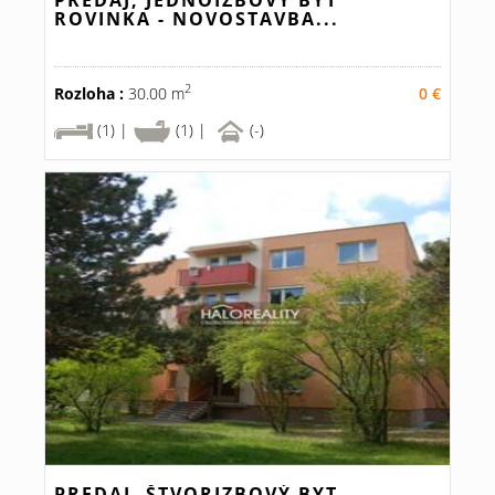
PREDAJ, JEDNOIZBOVÝ BYT
ROVINKA - NOVOSTAVBA...
2
Rozloha :
30.00 m
0 €
(1) |
(1) |
(-)
PREDAJ, ŠTVORIZBOVÝ BYT