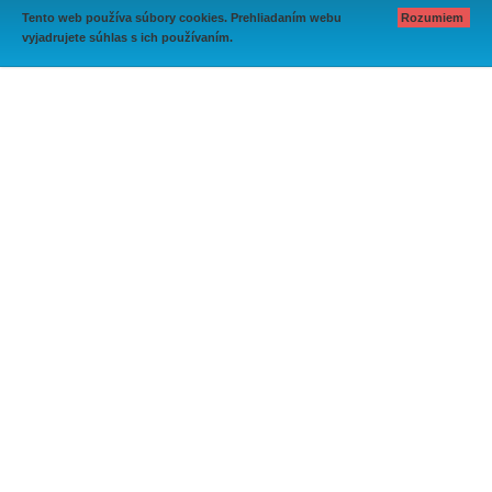
Tento web používa súbory cookies. Prehliadaním webu
Rozumiem
vyjadrujete súhlas s ich používaním.