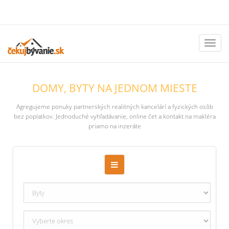
Toggl
naviga
DOMY, BYTY NA JEDNOM MIESTE
Agregujeme ponuky partnerských realitných kancelárí a fyzických osôb
bez poplatkov. Jednoduché vyhľadávanie, online čet a kontakt na makléra
priamo na inzeráte