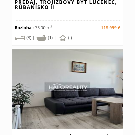
PREDAJ, TROJIZBOVÝ BYT LUČENEC,
RÚBANISKO II
2
Rozloha :
76.00 m
118 999 €
(3) |
(1) |
(-)