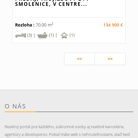
SMOLENICE, V CENTRE...
2
Rozloha :
70.00 m
134 900 €
(3) |
(1) |
(1)
<<
>>
O NÁS
Realitný portál pre každého, súkromné osoby aj realitné kancelárie,
agentúry a developerov. Pokiaľ máte web s nehnuteľnostami, stačí keď