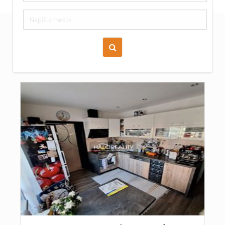
Zoraď podľa času pridania
Cena nehnuteľnosti