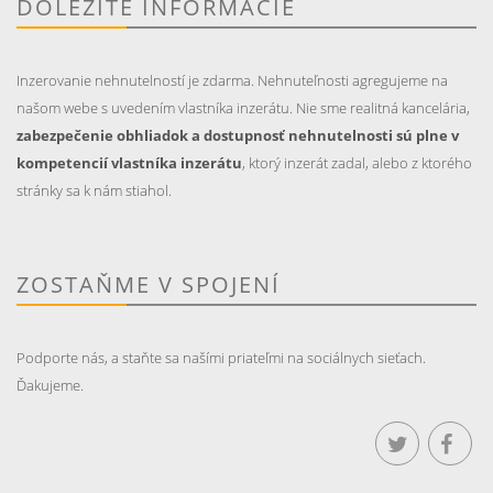
DÔLEŽITÉ INFORMÁCIE
Inzerovanie nehnutelností je zdarma. Nehnuteľnosti agregujeme na
našom webe s uvedením vlastníka inzerátu. Nie sme realitná kancelária,
zabezpečenie obhliadok a dostupnosť nehnutelnosti sú plne v
kompetencií vlastníka inzerátu
, ktorý inzerát zadal, alebo z ktorého
stránky sa k nám stiahol.
ZOSTAŇME V SPOJENÍ
Podporte nás, a staňte sa našími priateľmi na sociálnych sieťach.
Ďakujeme.