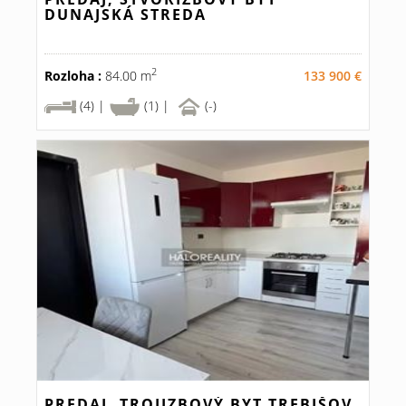
DUNAJSKÁ STREDA
2
Rozloha :
84.00 m
133 900 €
(4) |
(1) |
(-)
PREDAJ, TROJIZBOVÝ BYT TREBIŠOV,