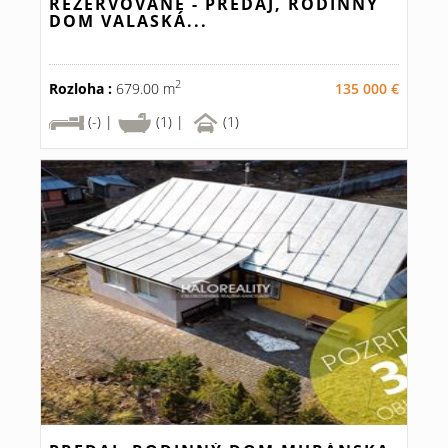
REZERVOVANÉ - PREDAJ, RODINNÝ
DOM VALASKÁ...
2
Rozloha :
679.00 m
135 000 €
(-) |
(1) |
(1)