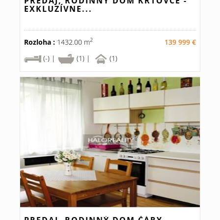
PREDAJ, RODINNÝ DOM KRTOVCE -
EXKLUZÍVNE...
2
Rozloha :
1432.00 m
139 999 €
(-) |
(1) |
(1)