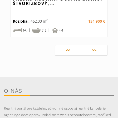
ŠTVORIZBOVÝ,...
2
Rozloha :
462.00 m
154 900 €
(4) |
(1) |
(-)
<<
>>
O NÁS
Realitný portál pre každého, súkromné osoby aj realitné kancelárie,
agentúry a developerov. Pokiaľ máte web s nehnuteľnostami, stačí keď