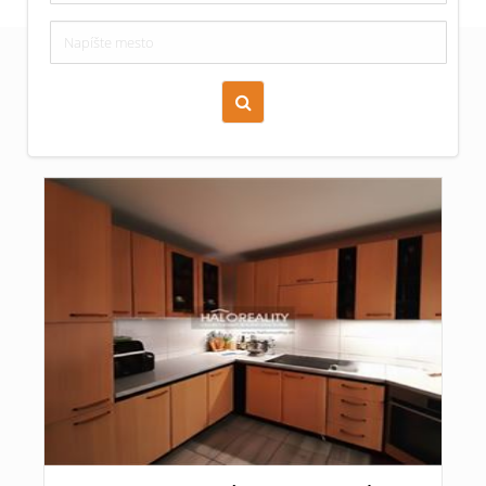
Zoraď podľa času pridania
Cena nehnuteľnosti