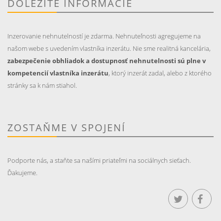
DÔLEŽITÉ INFORMÁCIE
Inzerovanie nehnutelností je zdarma. Nehnuteľnosti agregujeme na
našom webe s uvedením vlastníka inzerátu. Nie sme realitná kancelária,
zabezpečenie obhliadok a dostupnosť nehnutelnosti sú plne v
kompetencií vlastníka inzerátu
, ktorý inzerát zadal, alebo z ktorého
stránky sa k nám stiahol.
ZOSTAŇME V SPOJENÍ
Podporte nás, a staňte sa našími priateľmi na sociálnych sieťach.
Ďakujeme.