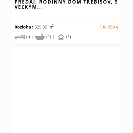
PREDAJ, RODINNÝ DOM TREBIŠOV, S
VEĽKÝM...
2
Rozloha :
829.00 m
138 950 €
(-) |
(1) |
(1)