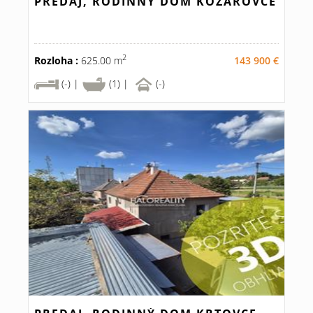
PREDAJ, RODINNÝ DOM KOZÁROVCE
2
Rozloha :
625.00 m
143 900 €
(-) |
(1) |
(-)