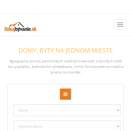
Toggl
naviga
DOMY, BYTY NA JEDNOM MIESTE
Agregujeme ponuky partnerských realitných kancelárí a fyzických osôb
bez poplatkov. Jednoduché vyhľadávanie, online čet a kontakt na makléra
priamo na inzeráte