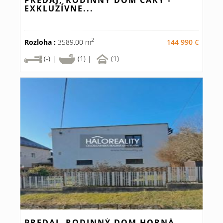
PREDAJ, RODINNÝ DOM ČÁRY -
EXKLUZÍVNE...
2
Rozloha :
3589.00 m
144 990 €
(-) |
(1) |
(1)
PREDAJ, RODINNÝ DOM HORNÁ