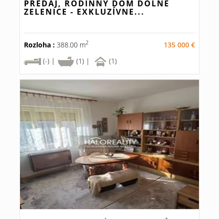
PREDAJ, RODINNÝ DOM DOLNÉ
ZELENICE - EXKLUZÍVNE...
2
Rozloha :
388.00 m
135 000 €
(-) |
(1) |
(1)