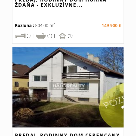
ŽDAŇA - EXKLUZÍVNE...
2
Rozloha :
804.00 m
149 900 €
(-) |
(1) |
(1)
PREDAJ, RODINNÝ DOM ČERENČANY