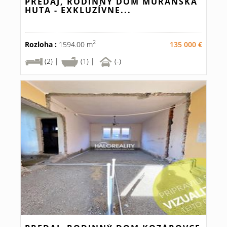
PREDAJ, RODINNÝ DOM MURÁNSKA
HUTA - EXKLUZÍVNE...
2
Rozloha :
1594.00 m
135 000 €
(2) |
(1) |
(-)