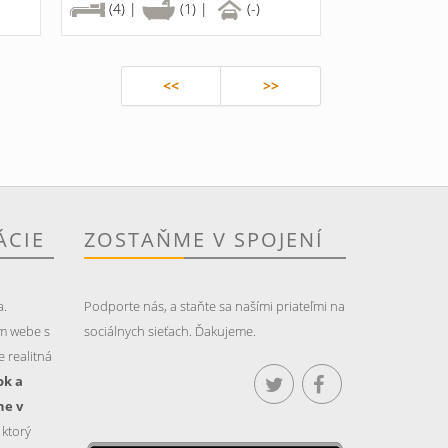
(4) |
(1) |
(-)
<<
>>
ÁCIE
ZOSTAŇME V SPOJENÍ
a.
Podporte nás, a staňte sa našími priateľmi na
m webe s
sociálnych sieťach. Ďakujeme.
 realitná
ok a
ne v
, ktorý