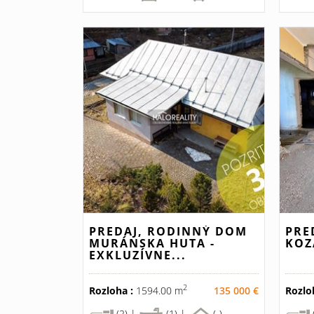
PREDAJ, RODINNÝ DOM
PRE
MURÁNSKA HUTA -
KOZ
EXKLUZÍVNE...
2
Rozloha :
1594.00 m
135 000 €
Rozlo
(2) |
(1) |
(-)