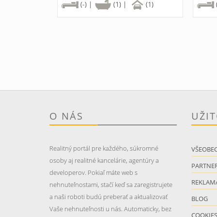
(-) |
(1) |
(1)
O NÁS
UŽI
Realitný portál pre každého, súkromné
VŠEOBE
osoby aj realitné kancelárie, agentúry a
PARTNER
developerov. Pokiaľ máte web s
REKLAM
nehnuteľnostami, stačí keď sa zaregistrujete
a naši roboti budú preberať a aktualizovať
BLOG
Vaše nehnuteľnosti u nás. Automaticky, bez
COOKIE