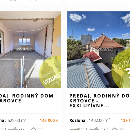
DAJ, RODINNÝ DOM
PREDAJ, RODINNÝ D
ÁROVCE
KRTOVCE -
EXKLUZÍVNE...
2
2
ha :
625.00 m
143 900 €
Rozloha :
1432.00 m
139 
(-) |
(1) |
(-)
(-) |
(1) |
(1)