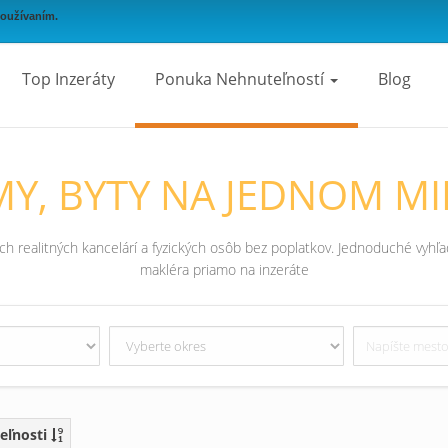
používaním.
Top Inzeráty
Ponuka Nehnuteľností
Blog
Y, BYTY NA JEDNOM MI
 realitných kancelárí a fyzických osôb bez poplatkov. Jednoduché vyhľad
makléra priamo na inzeráte
eľnosti