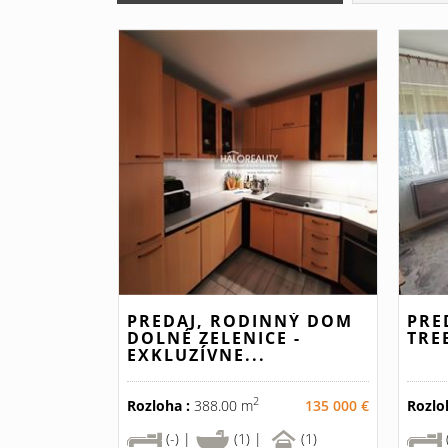
PREDAJ, RODINNÝ DOM
PRE
DOLNÉ ZELENICE -
TRE
EXKLUZÍVNE...
2
Rozloha :
388.00 m
135 000 €
Rozlo
(-) |
(1) |
(1)