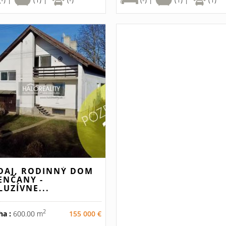
DAJ, RODINNÝ DOM
ENČANY -
LUZÍVNE...
2
ha :
600.00 m
155 000 €