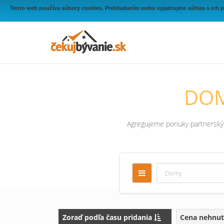
Tento web používa súbory cookies. Prehliadaním webu vyjadrujete súhlas s ich 
DOM
Agregujeme ponuky partnerských
Zoraď podľa času pridania
Cena nehnut