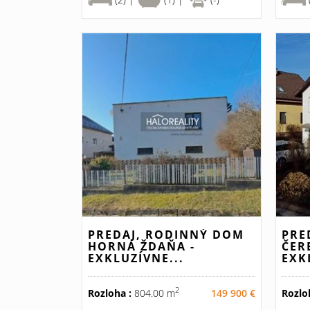
PREDAJ, RODINNÝ DOM
PRE
HORNÁ ŽDAŇA -
ČER
EXKLUZÍVNE...
EXK
2
Rozloha :
804.00 m
149 900 €
Rozlo