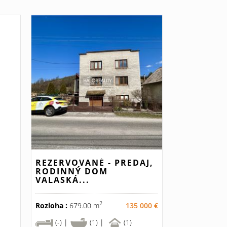
REZERVOVANÉ - PREDAJ,
RODINNÝ DOM
VALASKÁ...
2
Rozloha :
679.00 m
135 000 €
(-) |
(1) |
(1)