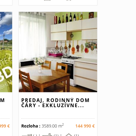
OM
PREDAJ, RODINNÝ DOM
ČÁRY - EXKLUZÍVNE...
2
999 €
Rozloha :
3589.00 m
144 990 €
(-) |
(1) |
(1)