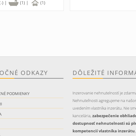
(-) |
(1) |
(1)
TOČNÉ ODKAZY
DÔLEŽITÉ INFORM
Inzerovanie nehnutelností je zdarm
CNÉ PODMIENKY
Nehnuteľnosti agregujeme na našo
I
uvedením vlastníka inzerátu. Nie sme
A
kancelária,
zabezpečenie obhliad
dostupnosť nehnutelnosti sú pl
kompetencií vlastníka inzerátu
S