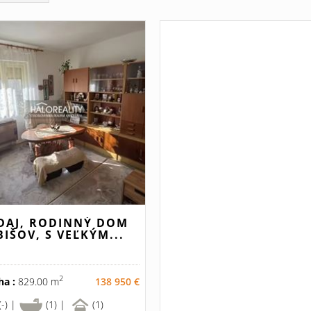
DAJ, RODINNÝ DOM
BIŠOV, S VEĽKÝM...
2
ha :
829.00 m
138 950 €
(-) |
(1) |
(1)