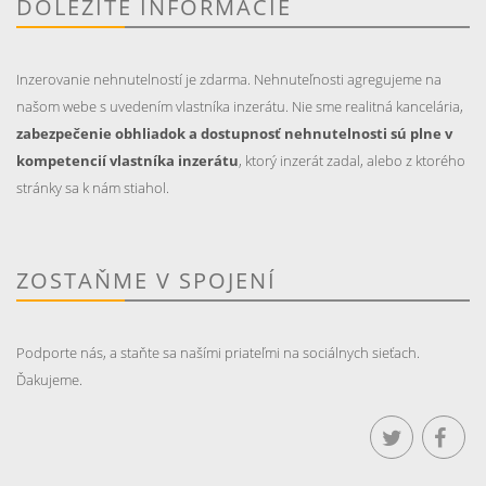
DÔLEŽITÉ INFORMÁCIE
Inzerovanie nehnutelností je zdarma. Nehnuteľnosti agregujeme na
našom webe s uvedením vlastníka inzerátu. Nie sme realitná kancelária,
zabezpečenie obhliadok a dostupnosť nehnutelnosti sú plne v
kompetencií vlastníka inzerátu
, ktorý inzerát zadal, alebo z ktorého
stránky sa k nám stiahol.
ZOSTAŇME V SPOJENÍ
Podporte nás, a staňte sa našími priateľmi na sociálnych sieťach.
Ďakujeme.