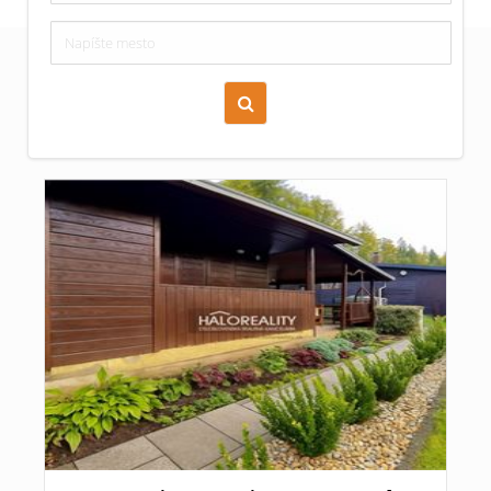
Zoraď podľa času pridania
Cena nehnuteľnosti