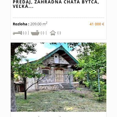
PREDAJ, ZÁHRADNÁ CHATA BYTČA,
VEĽKÁ...
2
Rozloha :
209.00 m
41 000 €
(-) |
(-) |
(-)