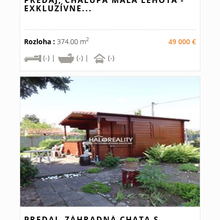
PREDAJ, CHALUPA MALÁ LEHOTA -
EXKLUZÍVNE...
2
Rozloha :
374.00 m
49 000 €
(-) |
(-) |
(-)
PREDAJ, ZÁHRADNÁ CHATA S