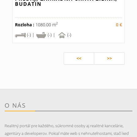
BUDATIN
2
Rozloha :
1080.00 m
0 €
(-) |
(-) |
(-)
<<
>>
O NÁS
Realitný portál pre každého, súkromné osoby aj realitné kancelárie,
agentúry a developerov. Pokiaľ máte web s nehnuteľnostami, stačí keď