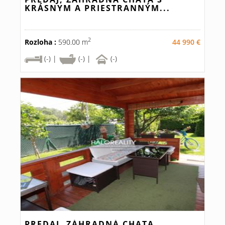
KRÁSNYM A PRIESTRANNÝM...
2
Rozloha :
590.00 m
44 990 €
(-) |
(-) |
(-)
PREDAJ, ZÁHRADNÁ CHATA