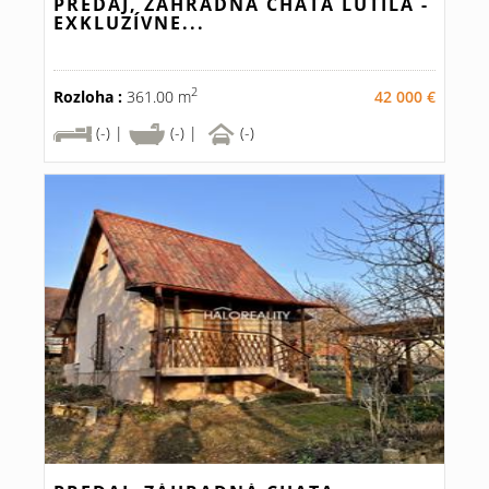
PREDAJ, ZÁHRADNÁ CHATA LUTILA -
EXKLUZÍVNE...
2
Rozloha :
361.00 m
42 000 €
(-) |
(-) |
(-)