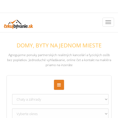
Toggl
naviga
DOMY, BYTY NA JEDNOM MIESTE
Agregujeme ponuky partnerských realitných kancelárí a fyzických osôb
bez poplatkov. Jednoduché vyhľadávanie, online čet a kontakt na makléra
priamo na inzeráte