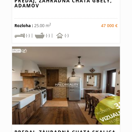
PREDAJ, ZÁHRADNÁ CHATA GBELY,
ADAMOV
2
Rozloha :
25.00 m
47 000 €
(-) |
(-) |
(-)