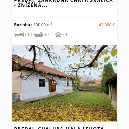
PREDAJ, ZÁHRADNÁ CHATA SKALICA
- ZNÍŽENÁ...
2
Rozloha :
600.00 m
42 000 €
(-) |
(-) |
(-)