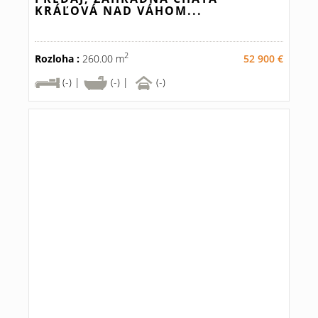
KRÁĽOVÁ NAD VÁHOM...
2
Rozloha :
260.00 m
52 900 €
(-) |
(-) |
(-)