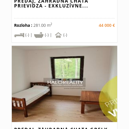
PREDAJ, ZÁHRADNÁ CHATA
PRIEVIDZA - EXKLUZÍVNE...
2
Rozloha :
281.00 m
44 000 €
(-) |
(-) |
(-)