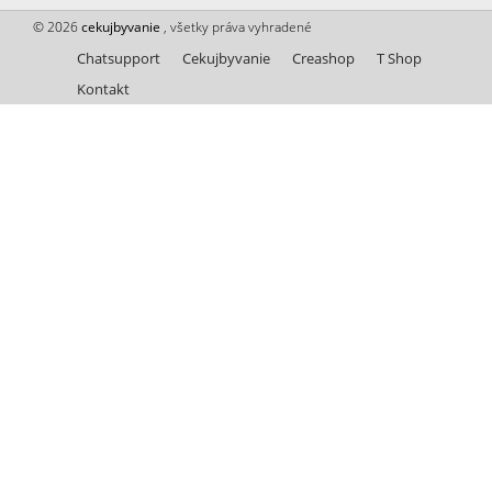
© 2026
cekujbyvanie
, všetky práva vyhradené
Chatsupport
Cekujbyvanie
Creashop
T Shop
Kontakt