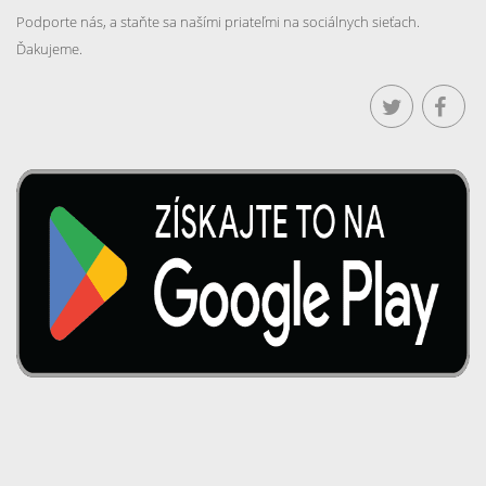
Podporte nás, a staňte sa našími priateľmi na sociálnych sieťach.
Ďakujeme.