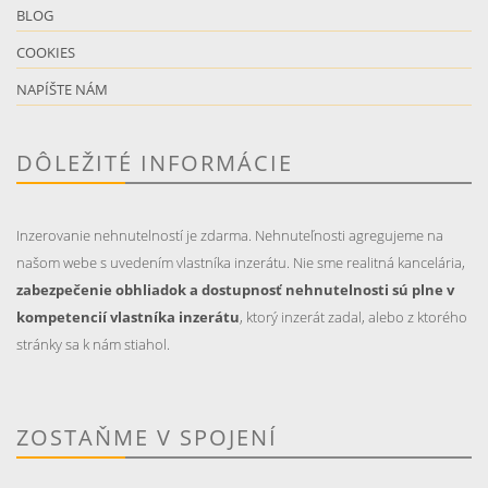
BLOG
COOKIES
NAPÍŠTE NÁM
DÔLEŽITÉ INFORMÁCIE
Inzerovanie nehnutelností je zdarma. Nehnuteľnosti agregujeme na
našom webe s uvedením vlastníka inzerátu. Nie sme realitná kancelária,
zabezpečenie obhliadok a dostupnosť nehnutelnosti sú plne v
kompetencií vlastníka inzerátu
, ktorý inzerát zadal, alebo z ktorého
stránky sa k nám stiahol.
ZOSTAŇME V SPOJENÍ