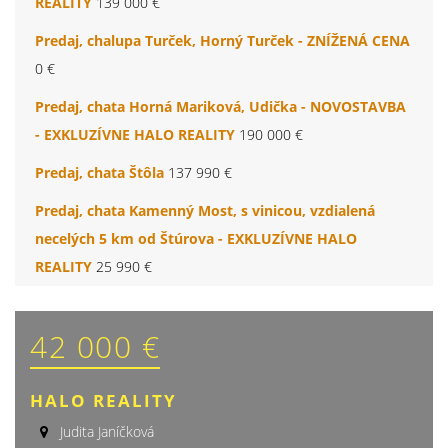
REALITY
139 000 €
Predaj, chalupa Turček, Horný Turček - ZNÍŽENÁ CENA
0 €
Predaj, chata Horná Mariková, Udička - NOVOSTAVBA
- EXKLUZÍVNE HALO REALITY
190 000 €
Predaj, chata Štôla
137 990 €
Predaj, chata Kamenný Most, s vinicou, vzdialená
necelých 5 km od Štúrova - EXKLUZÍVNE HALO
REALITY
25 990 €
42 000 €
HALO REALITY
Judita Janíčková