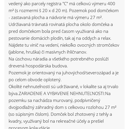
vedený ako parcely registra "C" má celkovú výmeru 400
m² (s rozmermi š 20 x d 20 m). Pozemok pod domčekom
- zastavaná plocha a nádvorie má výmeru 27 m².
Udržiavaná trávnatá rovinatá plocha okolo domčeka a
pred domčekom bola pred časom využívaná ako na
pestovanie domácich plodín, tak aj na oddych a relax.
Nájdete tu vinič na vedení, niekoľko ovocných stromčekov
(jablone, hruška) či masívnych ihličnanov.
Na úschovu náradia a všetkého potrebného poslúži
drevená hospodárska budova.
Pozemok je orientovaný na juhovýchod/severozápad a je
po celom obvode oplotený.
Okolité nehnuteľnosti sú udržiavané, v lokalite sa aj trvalo
býva.ZARIADENIE A VYBAVENIE NEHNUTEĽNOSTI:Na
pozemku sa nachádza murovaný, podpivničený
dvojpodlažný záhradný dom s celkovou rozlohou 27 m²
(so súpisným číslom). Domček bol zhotovený z tehly a
kvadry, využívaný bol na rekreačné účely a prešiel
procesom kolaudácie.