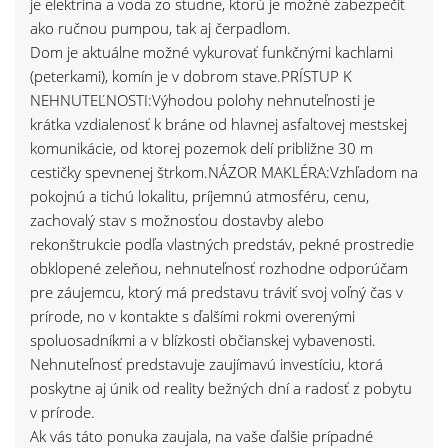
je elektrina a voda zo studne, ktorú je možné zabezpečiť
ako ručnou pumpou, tak aj čerpadlom.
Dom je aktuálne možné vykurovať funkčnými kachlami
(peterkami), komín je v dobrom stave.PRÍSTUP K
NEHNUTEĽNOSTI:Výhodou polohy nehnuteľnosti je
krátka vzdialenosť k bráne od hlavnej asfaltovej mestskej
komunikácie, od ktorej pozemok delí približne 30 m
cestičky spevnenej štrkom.NÁZOR MAKLÉRA:Vzhľadom na
pokojnú a tichú lokalitu, príjemnú atmosféru, cenu,
zachovalý stav s možnosťou dostavby alebo
rekonštrukcie podľa vlastných predstáv, pekné prostredie
obklopené zeleňou, nehnuteľnosť rozhodne odporúčam
pre záujemcu, ktorý má predstavu tráviť svoj voľný čas v
prírode, no v kontakte s ďalšími rokmi overenými
spoluosadníkmi a v blízkosti občianskej vybavenosti.
Nehnuteľnosť predstavuje zaujímavú investíciu, ktorá
poskytne aj únik od reality bežných dní a radosť z pobytu
v prírode.
Ak vás táto ponuka zaujala, na vaše ďalšie prípadné