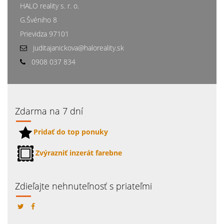
HALO reality s. r. o.
G.Švéniho 8
Prievidza 97101
juditajanickova@haloreality.sk
0908 037 834
Zdarma na 7 dní
Pridať do top ponuky
Zvýrazniť inzerát farebne
Zdieľajte nehnuteľnosť s priateľmi