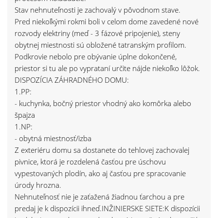
Stav nehnuteľnosti je zachovalý v pôvodnom stave.
Pred niekoľkými rokmi boli v celom dome zavedené nové
rozvody elektriny (meď - 3 fázové pripojenie), steny
obytnej miestnosti sú obložené tatranským profilom.
Podkrovie nebolo pre obývanie úplne dokončené,
priestor si tu ale po vyprataní určite nájde niekoľko lôžok.
DISPOZÍCIA ZÁHRADNÉHO DOMU:
1.PP:
- kuchynka, bočný priestor vhodný ako komôrka alebo
špajza
1.NP:
- obytná miestnosť/izba
Z exteriéru domu sa dostanete do tehlovej zachovalej
pivnice, ktorá je rozdelená časťou pre úschovu
vypestovaných plodín, ako aj časťou pre spracovanie
úrody hrozna.
Nehnuteľnosť nie je zaťažená žiadnou ťarchou a pre
predaj je k dispozícii ihneď.INŽINIERSKE SIETE:K dispozícii