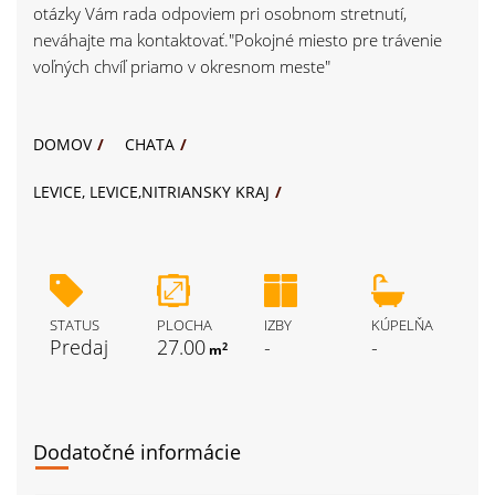
otázky Vám rada odpoviem pri osobnom stretnutí,
neváhajte ma kontaktovať."Pokojné miesto pre trávenie
voľných chvíľ priamo v okresnom meste"
DOMOV
CHATA
LEVICE, LEVICE,NITRIANSKY KRAJ
STATUS
PLOCHA
IZBY
KÚPELŇA
Predaj
27.00
-
-
2
m
Dodatočné informácie