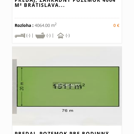
PREDAJ, ZÁHRADNÝ POZEMOK 4064
M² BRATISLAVA...
2
Rozloha :
4064.00 m
0 €
(-) |
(-) |
(-)
PREDAJ, POZEMOK PRE RODINNÝ