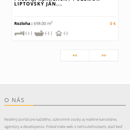
LIPTOVSKÝ JÁN...
2
Rozloha :
698.00 m
0 €
(-) |
(-) |
(-)
<<
>>
O NÁS
Realitný portál pre každého, súkromné osoby aj realitné kancelárie,
agentúry a developerov. Pokiaľ máte web s nehnuteľnostami, stačí keď