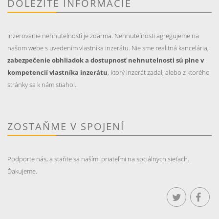
DÔLEŽITÉ INFORMÁCIE
Inzerovanie nehnutelností je zdarma. Nehnuteľnosti agregujeme na
našom webe s uvedením vlastníka inzerátu. Nie sme realitná kancelária,
zabezpečenie obhliadok a dostupnosť nehnutelnosti sú plne v
kompetencií vlastníka inzerátu
, ktorý inzerát zadal, alebo z ktorého
stránky sa k nám stiahol.
ZOSTAŇME V SPOJENÍ
Podporte nás, a staňte sa našími priateľmi na sociálnych sieťach.
Ďakujeme.