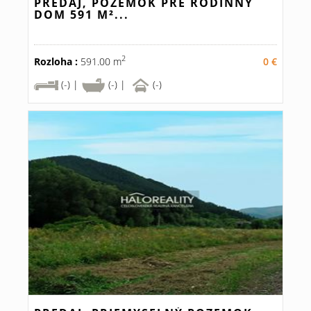
PREDAJ, POZEMOK PRE RODINNÝ
DOM 591 M²...
2
Rozloha :
591.00 m
0 €
(-) |
(-) |
(-)