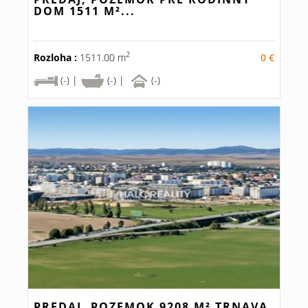
DOM 1511 M²...
2
Rozloha :
1511.00 m
0 €
(-) |
(-) |
(-)
PREDAJ, POZEMOK 9208 M² TRNAVA,