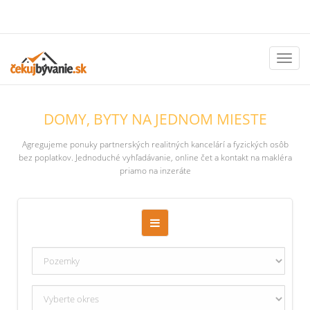
Toggl
naviga
DOMY, BYTY NA JEDNOM MIESTE
Agregujeme ponuky partnerských realitných kancelárí a fyzických osôb
bez poplatkov. Jednoduché vyhľadávanie, online čet a kontakt na makléra
priamo na inzeráte