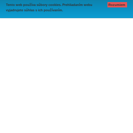
Tento web používa súbory cookies. Prehliadaním webu
Rozumiem
vyjadrujete súhlas s ich používaním.