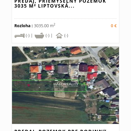
PREDAJ, PRIEMYSELNÝ POZEMOK
3035 M² LIPTOVSKÁ...
2
Rozloha :
3035.00 m
0 €
(-) |
(-) |
(-)