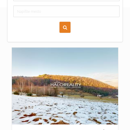
Zoraď podľa času pridania
Cena nehnuteľnosti