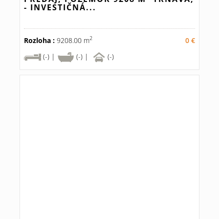
- INVESTIČNÁ...
2
Rozloha :
9208.00 m
0 €
(-) |
(-) |
(-)