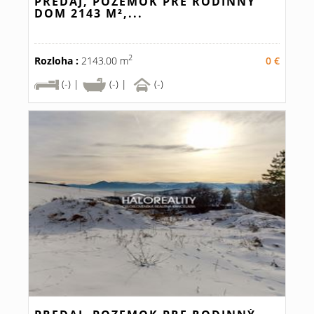
PREDAJ, POZEMOK PRE RODINNÝ
DOM 2143 M²,...
2
Rozloha :
2143.00 m
0 €
(-) |
(-) |
(-)