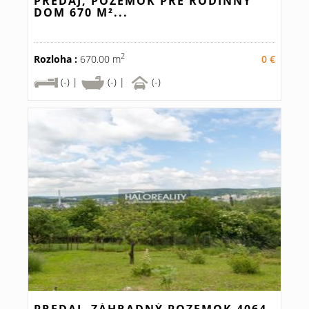
PREDAJ, POZEMOK PRE RODINNÝ
DOM 670 M²...
2
Rozloha :
670.00 m
0 €
(-) |
(-) |
(-)