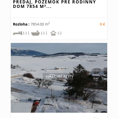
PREDAJ, POZEMOK PRE RODINNÝ
DOM 7854 M²...
2
Rozloha :
7854.00 m
0 €
(-) |
(-) |
(-)