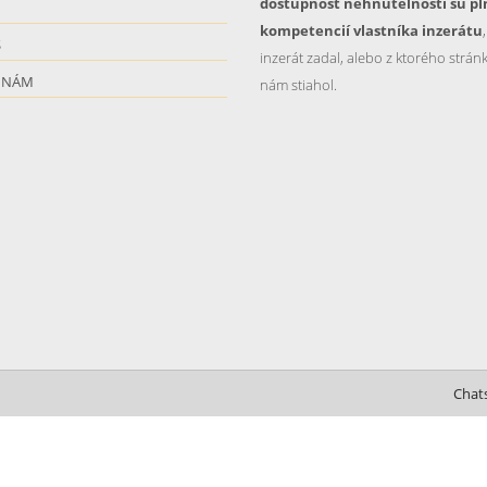
dostupnosť nehnutelnosti sú pl
kompetencií vlastníka inzerátu
S
inzerát zadal, alebo z ktorého stránk
 NÁM
nám stiahol.
Chat