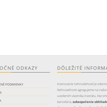
TOČNÉ ODKAZY
DÔLEŽITÉ INFORM
Inzerovanie nehnutelností je zdarm
CNÉ PODMIENKY
Nehnuteľnosti agregujeme na našo
I
uvedením vlastníka inzerátu. Nie sme
A
kancelária,
zabezpečenie obhliad