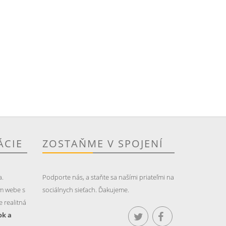
ÁCIE
ZOSTAŇME V SPOJENÍ
a.
Podporte nás, a staňte sa našími priateľmi na
m webe s
sociálnych sieťach. Ďakujeme.
 realitná
ok a