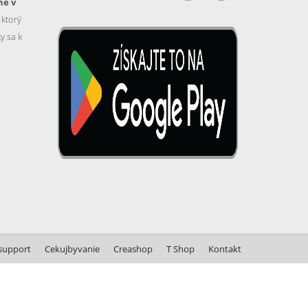
ne v
, ktorý
y sa k
support
Cekujbyvanie
Creashop
T Shop
Kontakt