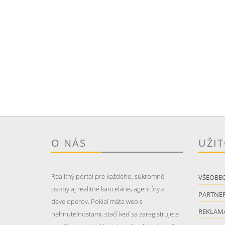
O NÁS
UŽI
Realitný portál pre každého, súkromné
VŠEOBE
osoby aj realitné kancelárie, agentúry a
PARTNER
developerov. Pokiaľ máte web s
REKLAM
nehnuteľnostami, stačí keď sa zaregistrujete