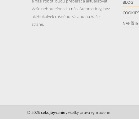
a naši roboti budú preberať a aktualizovať
BLOG
Vaše nehnuteľnosti u nás. Automaticky, bez
COOKIE
akéhokoľvek rušného zásahu na Vašej
NAPÍŠTE
strane.
© 2026
cekujbyvanie
, všetky práva vyhradené