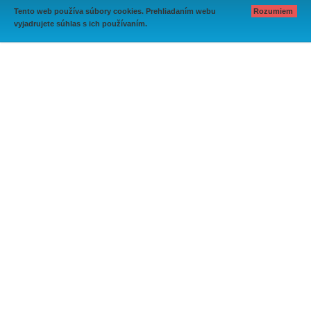
Tento web používa súbory cookies. Prehliadaním webu
Rozumiem
vyjadrujete súhlas s ich používaním.