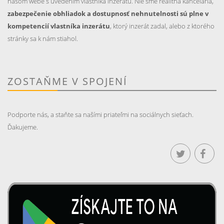
našom webe s uvedením vlastníka inzerátu. Nie sme realitná kancelária,
zabezpečenie obhliadok a dostupnosť nehnutelnosti sú plne v
kompetencií vlastníka inzerátu
, ktorý inzerát zadal, alebo z ktorého
stránky sa k nám stiahol.
ZOSTAŇME V SPOJENÍ
Podporte nás, a staňte sa našími priateľmi na sociálnych sieťach.
Ďakujeme.