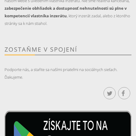
našom webe s uvedením vlastníka inzerátu. Nie sme realitná kancelária,
zabezpečenie obhliadok a dostupnosť nehnutelnosti sú plne v
kompetencií vlastníka inzerátu
, ktorý inzerát zadal, alebo z ktorého
stránky sa k nám stiahol.
ZOSTAŇME V SPOJENÍ
Podporte nás, a staňte sa našími priateľmi na sociálnych sieťach.
Ďakujeme.