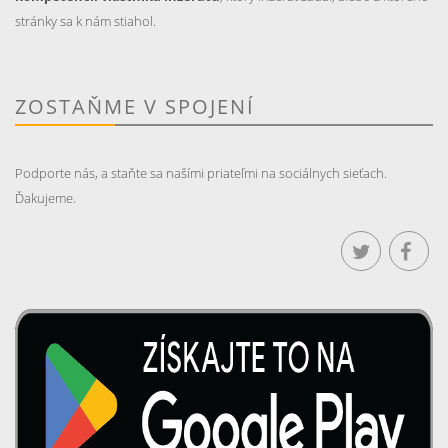
stránky sa k nám stiahol.
ZOSTAŇME V SPOJENÍ
Podporte nás, a staňte sa našími priateľmi na sociálnych sieťach.
Ďakujeme.