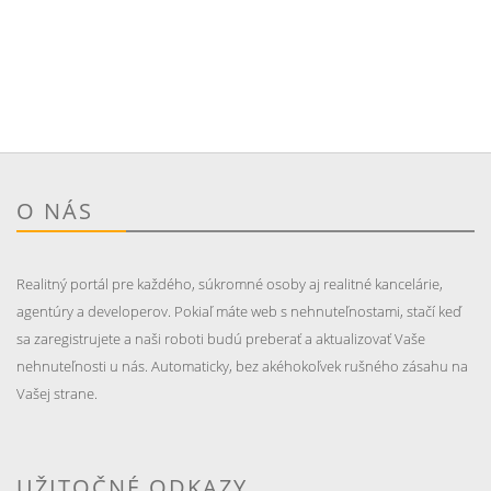
O NÁS
Realitný portál pre každého, súkromné osoby aj realitné kancelárie,
agentúry a developerov. Pokiaľ máte web s nehnuteľnostami, stačí keď
sa zaregistrujete a naši roboti budú preberať a aktualizovať Vaše
nehnuteľnosti u nás. Automaticky, bez akéhokoľvek rušného zásahu na
Vašej strane.
UŽITOČNÉ ODKAZY