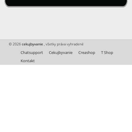
© 2026
cekujbyvanie
, všetky práva vyhradené
Chatsupport
Cekujbyvanie
Creashop
T Shop
Kontakt