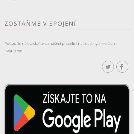
ZOSTAŇME V SPOJENÍ
Podporte nás, a staňte sa našími priateľmi na sociálnych sieťach.
Ďakujeme.