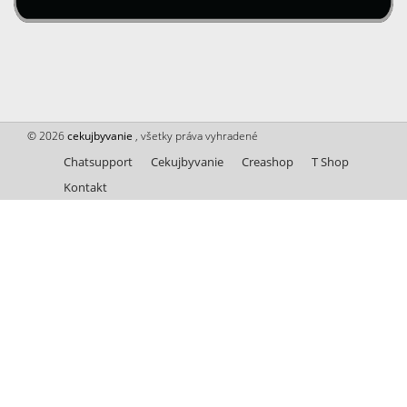
© 2026
cekujbyvanie
, všetky práva vyhradené
Chatsupport
Cekujbyvanie
Creashop
T Shop
Kontakt