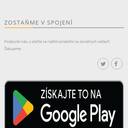
ZOSTAŇME V SPOJENÍ
Podporte nás, a staňte sa našími priateľmi na sociálnych sieťach.
Ďakujeme.