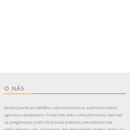
O NÁS
Realitný portál pre každého, súkromné osoby aj realitné kancelárie,
agentúry a developerov. Pokiaľ máte web s nehnuteľnostami, stačí keď
sa zaregistrujete a naši roboti budú preberať a aktualizovať Vaše
nehnuteľnosti u nás. Automaticky, bez akéhokoľvek rušného zásahu na