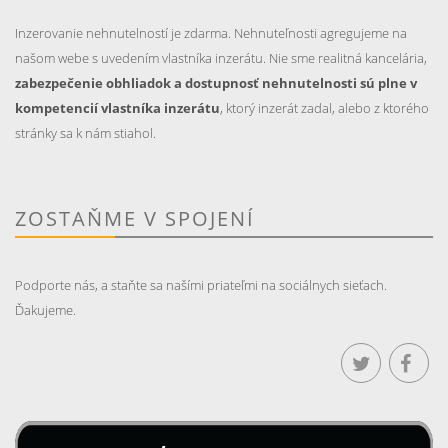
Inzerovanie nehnutelností je zdarma. Nehnuteľnosti agregujeme na
našom webe s uvedením vlastníka inzerátu. Nie sme realitná kancelária,
zabezpečenie obhliadok a dostupnosť nehnutelnosti sú plne v
kompetencií vlastníka inzerátu
, ktorý inzerát zadal, alebo z ktorého
stránky sa k nám stiahol.
ZOSTAŇME V SPOJENÍ
Podporte nás, a staňte sa našími priateľmi na sociálnych sieťach.
Ďakujeme.