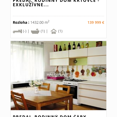
PREDAJ, RODINNÝ DOM KRTOVCE -
EXKLUZÍVNE...
2
Rozloha :
1432.00 m
139 999 €
(-) |
(1) |
(1)