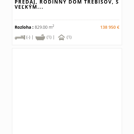
PREDAJ, RODINNÝ DOM TREBIŠOV, S
VEĽKÝM...
2
Rozloha :
829.00 m
138 950 €
(-) |
(1) |
(1)