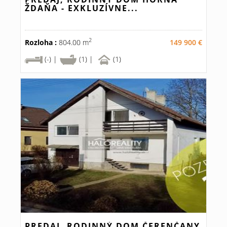
ŽDAŇA - EXKLUZÍVNE...
2
Rozloha :
804.00 m
149 900 €
(-) |
(1) |
(1)
PREDAJ, RODINNÝ DOM ČERENČANY