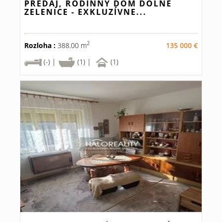
PREDAJ, RODINNÝ DOM DOLNÉ
ZELENICE - EXKLUZÍVNE...
2
Rozloha :
388.00 m
135 000 €
(-) |
(1) |
(1)