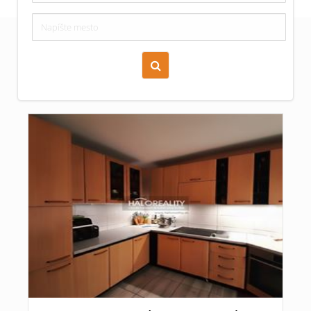
Zoraď podľa času pridania
Cena nehnuteľnosti