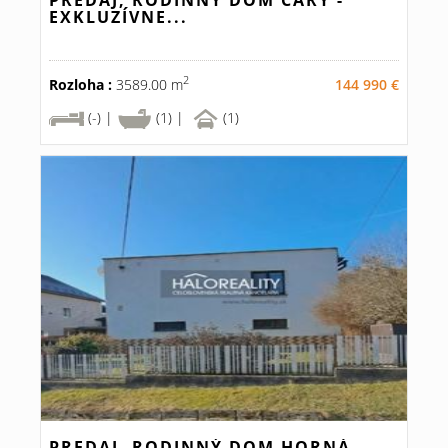
PREDAJ, RODINNÝ DOM ČÁRY -
EXKLUZÍVNE...
2
Rozloha :
3589.00 m
144 990 €
(-) |
(1) |
(1)
PREDAJ, RODINNÝ DOM HORNÁ