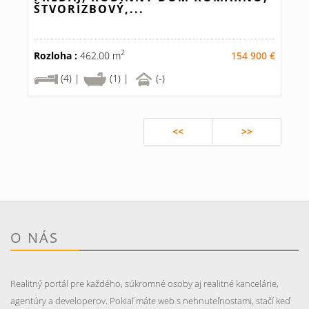
ŠTVORIZBOVÝ,...
2
Rozloha :
462.00 m
154 900 €
(4) |
(1) |
(-)
<<
>>
O NÁS
Realitný portál pre každého, súkromné osoby aj realitné kancelárie,
agentúry a developerov. Pokiaľ máte web s nehnuteľnostami, stačí keď