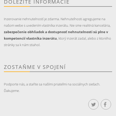
DÔLEŽITÉ INFORMÁCIE
Inzerovanie nehnutelností je zdarma. Nehnuteľnosti agregujeme na
našom webe s uvedením vlastníka inzerátu. Nie sme realitná kancelária,
zabezpečenie obhliadok a dostupnosť nehnutelnosti sú plne v
kompetencií vlastníka inzerátu
, ktorý inzerát zadal, alebo z ktorého
stránky sa k nám stiahol.
ZOSTAŇME V SPOJENÍ
Podporte nás, a staňte sa našími priateľmi na sociálnych sieťach.
Ďakujeme.