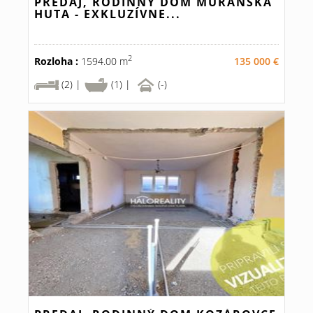
PREDAJ, RODINNÝ DOM MURÁNSKA
HUTA - EXKLUZÍVNE...
2
Rozloha :
1594.00 m
135 000 €
(2) |
(1) |
(-)