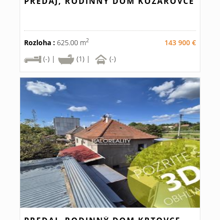
PREDAJ, RODINNÝ DOM KOZÁROVCE
2
Rozloha :
625.00 m
143 900 €
(-) |
(1) |
(-)