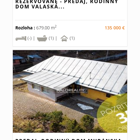
REZERVOVANÉ - PREDAJ, RODINNÝ
DOM VALASKÁ...
2
Rozloha :
679.00 m
135 000 €
(-) |
(1) |
(1)