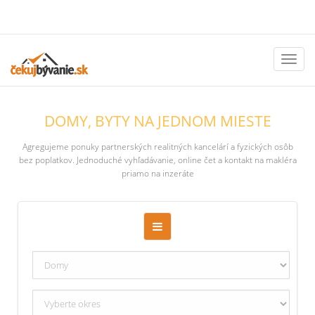
Toggl
naviga
DOMY, BYTY NA JEDNOM MIESTE
Agregujeme ponuky partnerských realitných kancelárí a fyzických osôb
bez poplatkov. Jednoduché vyhľadávanie, online čet a kontakt na makléra
priamo na inzeráte