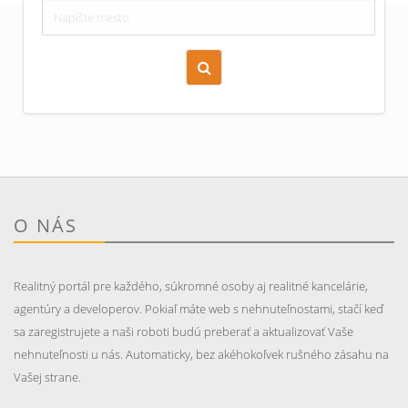
Zoraď podľa času pridania
Cena nehnuteľnosti
O NÁS
Realitný portál pre každého, súkromné osoby aj realitné kancelárie,
agentúry a developerov. Pokiaľ máte web s nehnuteľnostami, stačí keď
sa zaregistrujete a naši roboti budú preberať a aktualizovať Vaše
nehnuteľnosti u nás. Automaticky, bez akéhokoľvek rušného zásahu na
Vašej strane.