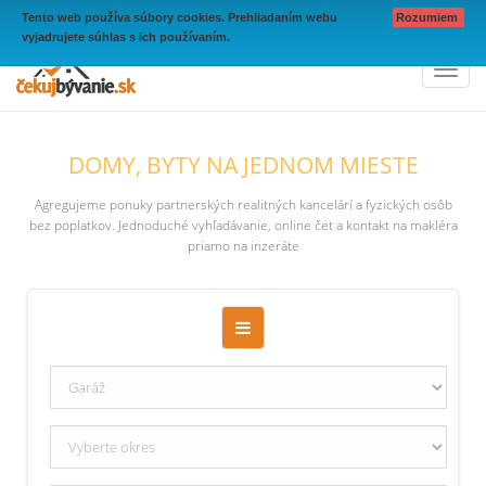
Tento web používa súbory cookies. Prehliadaním webu
Rozumiem
vyjadrujete súhlas s ich používaním.
Toggl
naviga
DOMY, BYTY NA JEDNOM MIESTE
Agregujeme ponuky partnerských realitných kancelárí a fyzických osôb
bez poplatkov. Jednoduché vyhľadávanie, online čet a kontakt na makléra
priamo na inzeráte