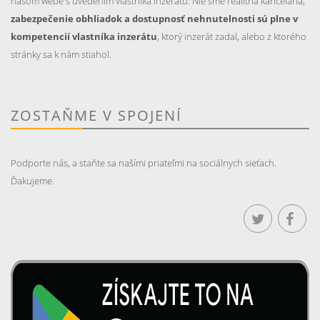
našom webe s uvedením vlastníka inzerátu. Nie sme realitná kancelária,
zabezpečenie obhliadok a dostupnosť nehnutelnosti sú plne v
kompetencií vlastníka inzerátu
, ktorý inzerát zadal, alebo z ktorého
stránky sa k nám stiahol.
ZOSTAŇME V SPOJENÍ
Podporte nás, a staňte sa našími priateľmi na sociálnych sieťach.
Ďakujeme.