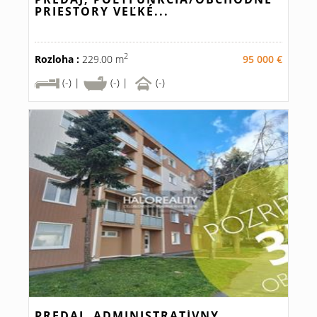
PRIESTORY VEĽKÉ...
2
Rozloha :
229.00 m
95 000 €
(-) |
(-) |
(-)
PREDAJ, ADMINISTRATÍVNY