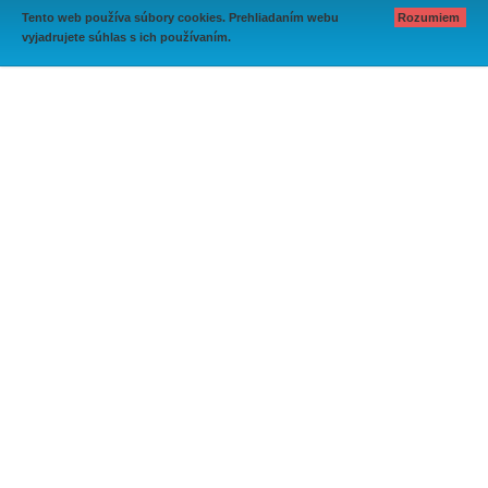
Tento web používa súbory cookies. Prehliadaním webu
Rozumiem
vyjadrujete súhlas s ich používaním.