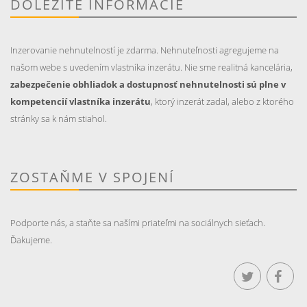
DÔLEŽITÉ INFORMÁCIE
Inzerovanie nehnutelností je zdarma. Nehnuteľnosti agregujeme na
našom webe s uvedením vlastníka inzerátu. Nie sme realitná kancelária,
zabezpečenie obhliadok a dostupnosť nehnutelnosti sú plne v
kompetencií vlastníka inzerátu
, ktorý inzerát zadal, alebo z ktorého
stránky sa k nám stiahol.
ZOSTAŇME V SPOJENÍ
Podporte nás, a staňte sa našími priateľmi na sociálnych sieťach.
Ďakujeme.