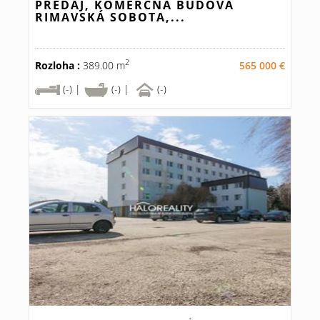
PREDAJ, KOMERČNÁ BUDOVA
RIMAVSKÁ SOBOTA,...
2
Rozloha :
389.00 m
565 000 €
(-) |
(-) |
(-)