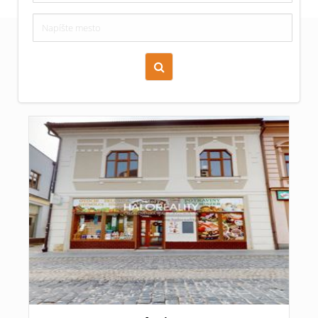
Zoraď podľa času pridania
Cena nehnuteľnosti