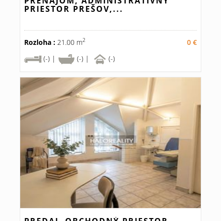
PRENÁJOM, ADMINISTRATÍVNY
PRIESTOR PREŠOV,...
2
Rozloha :
21.00 m
0 €
(-) |
(-) |
(-)