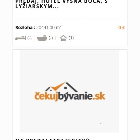
PREDAJ, HOTEL VYŠNÁ BOCA, S
LYŽIARSKYM...
2
Rozloha :
20441.00 m
0 €
(-) |
(-) |
(1)