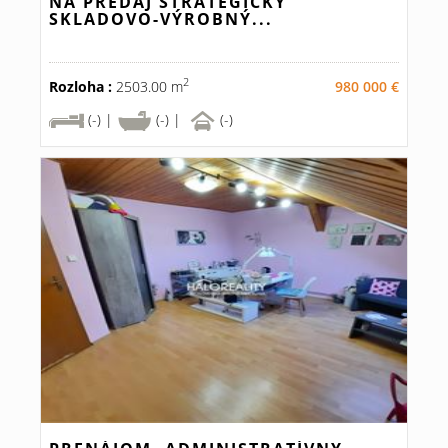
NA PREDAJ STRATEGICKÝ
SKLADOVO-VÝROBNÝ...
2
Rozloha :
2503.00 m
980 000 €
(-) |
(-) |
(-)