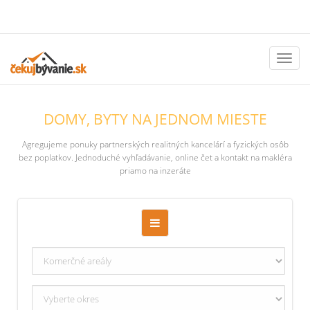
Toggl
naviga
DOMY, BYTY NA JEDNOM MIESTE
Agregujeme ponuky partnerských realitných kancelárí a fyzických osôb
bez poplatkov. Jednoduché vyhľadávanie, online čet a kontakt na makléra
priamo na inzeráte