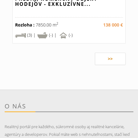
HODEJOV - EXKLUZÍVNE...
2
Rozloha :
7850.00 m
138 000 €
(3) |
(-) |
(-)
>>
O NÁS
Realitný portál pre každého, súkromné osoby aj realitné kancelárie,
agentúry a developerov. Pokiaľ máte web s nehnuteľnostami, stačí keď