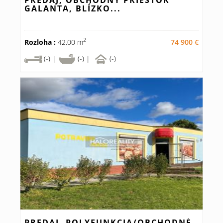
PREDAJ, OBCHODNÝ PRIESTOR
GALANTA, BLÍZKO...
2
Rozloha :
42.00 m
74 900 €
(-) |
(-) |
(-)
PREDAJ, POLYFUNKCIA/OBCHODNÉ