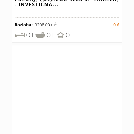
- INVESTIČNÁ...
2
Rozloha :
9208.00 m
0 €
(-) |
(-) |
(-)