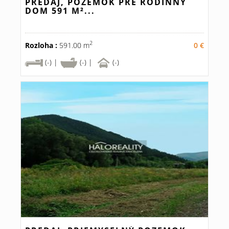
PREDAJ, POZEMOK PRE RODINNÝ
DOM 591 M²...
2
Rozloha :
591.00 m
0 €
(-) |
(-) |
(-)