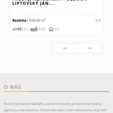
LIPTOVSKÝ JÁN...
2
Rozloha :
698.00 m
0 €
(-) |
(-) |
(-)
<<
>>
O NÁS
Realitný portál pre každého, súkromné osoby aj realitné kancelárie,
agentúry a developerov. Pokiaľ máte web s nehnuteľnostami, stačí keď