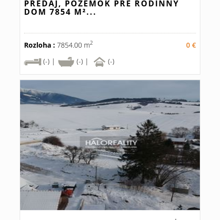
PREDAJ, POZEMOK PRE RODINNÝ
DOM 7854 M²...
2
Rozloha :
7854.00 m
0 €
(-) |
(-) |
(-)