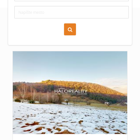
Zoraď podľa času pridania
Cena nehnuteľnosti