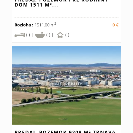
DOM 1511 M²...
2
Rozloha :
1511.00 m
0 €
(-) |
(-) |
(-)
PREDAJ, POZEMOK 9208 M² TRNAVA,