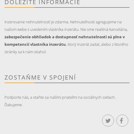
DÔLEŽITÉ INFORMÁCIE
Inzerovanie nehnutelností je zdarma. Nehnuteľnosti agregujeme na
našom webe s uvedením vlastníka inzerátu. Nie sme realitná kancelária,
zabezpečenie obhliadok a dostupnosť nehnutelnosti sú plne v
kompetencií vlastníka inzerátu
, ktorý inzerát zadal, alebo z ktorého
stránky sa k nám stiahol.
ZOSTAŇME V SPOJENÍ
Podporte nás, a staňte sa našími priateľmi na sociálnych sieťach.
Ďakujeme.