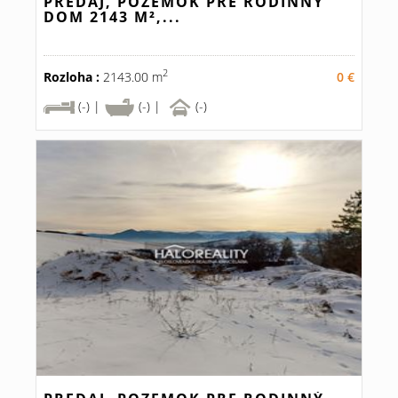
PREDAJ, POZEMOK PRE RODINNÝ
DOM 2143 M²,...
2
Rozloha :
2143.00 m
0 €
(-) |
(-) |
(-)