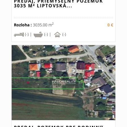
PREDAJ, PRIEMYSELNÝ POZEMOK
3035 M² LIPTOVSKÁ...
2
Rozloha :
3035.00 m
0 €
(-) |
(-) |
(-)