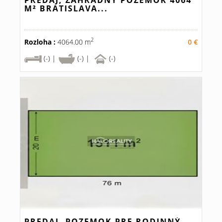
PREDAJ, ZÁHRADNÝ POZEMOK 4064
M² BRATISLAVA...
2
Rozloha :
4064.00 m
0 €
(-) |
(-) |
(-)
PREDAJ, POZEMOK PRE RODINNÝ