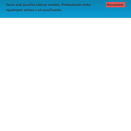
Tento web používa súbory cookies. Prehliadaním webu
Rozumiem
vyjadrujete súhlas s ich používaním.