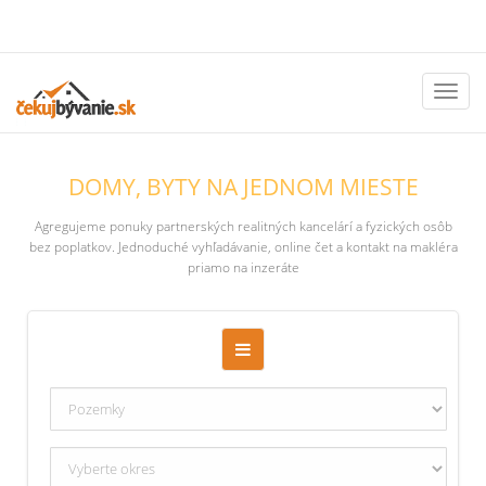
Toggl
naviga
DOMY, BYTY NA JEDNOM MIESTE
Agregujeme ponuky partnerských realitných kancelárí a fyzických osôb
bez poplatkov. Jednoduché vyhľadávanie, online čet a kontakt na makléra
priamo na inzeráte