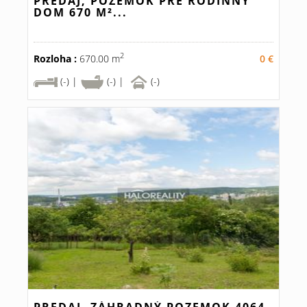
PREDAJ, POZEMOK PRE RODINNÝ
DOM 670 M²...
2
Rozloha :
670.00 m
0 €
(-) |
(-) |
(-)