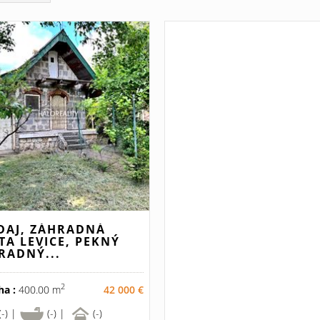
DAJ, ZÁHRADNÁ
TA LEVICE, PEKNÝ
RADNÝ...
2
ha :
400.00 m
42 000 €
(-) |
(-) |
(-)