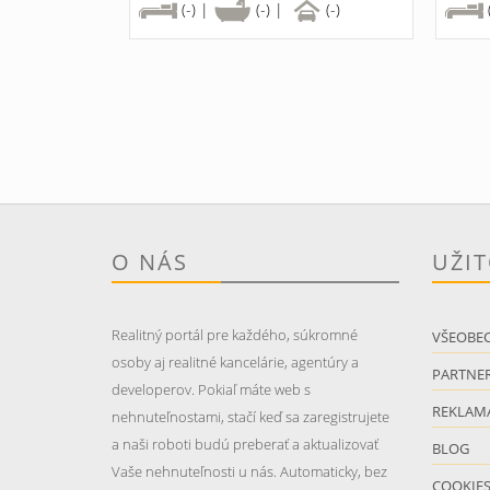
(-) |
(-) |
(-)
O NÁS
UŽI
Realitný portál pre každého, súkromné
VŠEOBE
osoby aj realitné kancelárie, agentúry a
PARTNER
developerov. Pokiaľ máte web s
REKLAM
nehnuteľnostami, stačí keď sa zaregistrujete
a naši roboti budú preberať a aktualizovať
BLOG
Vaše nehnuteľnosti u nás. Automaticky, bez
COOKIE