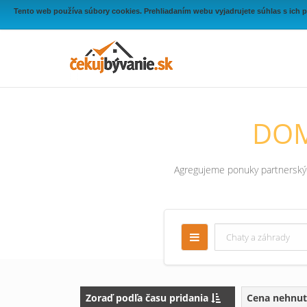
Tento web používa súbory cookies. Prehliadaním webu vyjadrujete súhlas s ich 
DOM
Agregujeme ponuky partnerských
Zoraď podľa času pridania
Cena nehnut