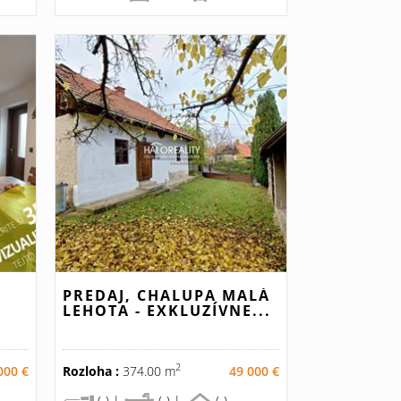
PREDAJ, CHALUPA MALÁ
LEHOTA - EXKLUZÍVNE...
2
000 €
Rozloha :
374.00 m
49 000 €
(-) |
(-) |
(-)