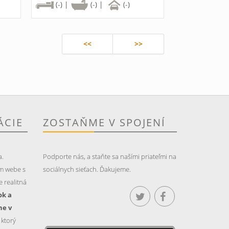
(-) |
(-) |
(-)
<<
>>
ÁCIE
ZOSTAŇME V SPOJENÍ
a.
Podporte nás, a staňte sa našími priateľmi na
m webe s
sociálnych sieťach. Ďakujeme.
 realitná
ok a
ne v
, ktorý