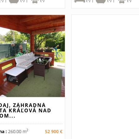
DAJ, ZÁHRADNÁ
TA KRÁĽOVÁ NAD
OM...
2
ha :
260.00 m
52 900 €