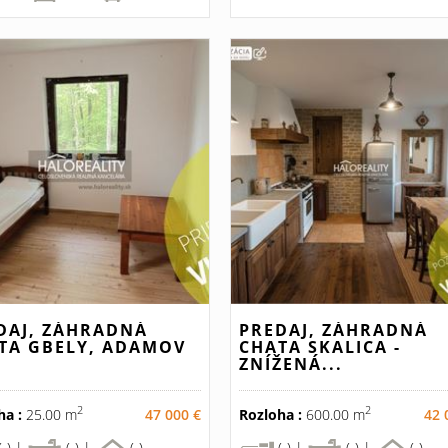
DAJ, ZÁHRADNÁ
PREDAJ, ZÁHRADNÁ
TA GBELY, ADAMOV
CHATA SKALICA -
ZNÍŽENÁ...
2
2
ha :
25.00 m
47 000 €
Rozloha :
600.00 m
42 
(-) |
(-) |
(-)
(-) |
(-) |
(-)