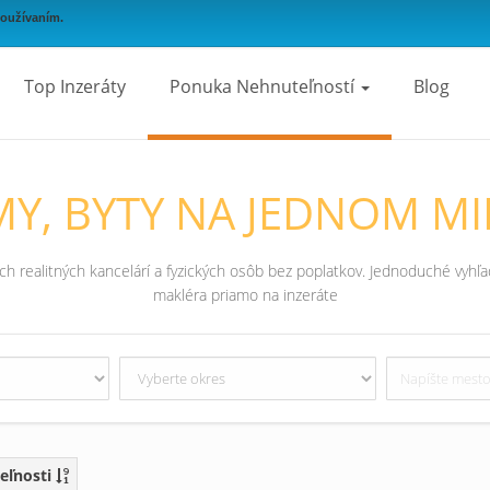
používaním.
Top Inzeráty
Ponuka Nehnuteľností
Blog
Y, BYTY NA JEDNOM MI
 realitných kancelárí a fyzických osôb bez poplatkov. Jednoduché vyhľad
makléra priamo na inzeráte
eľnosti