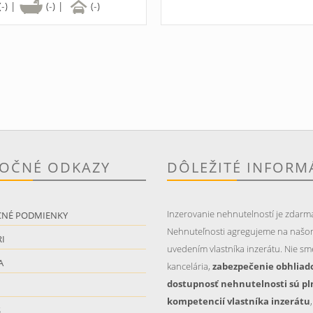
(-) |
(-) |
(-)
TOČNÉ ODKAZY
DÔLEŽITÉ INFORM
Inzerovanie nehnutelností je zdarm
CNÉ PODMIENKY
Nehnuteľnosti agregujeme na našo
I
uvedením vlastníka inzerátu. Nie sme
A
kancelária,
zabezpečenie obhliad
dostupnosť nehnutelnosti sú pl
kompetencií vlastníka inzerátu
S