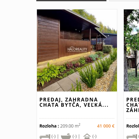
PREDAJ, ZÁHRADNÁ
PRE
CHATA BYTČA, VEĽKÁ...
CHA
ZÁH
2
Rozloha :
209.00 m
41 000 €
Rozlo
(-) |
(-) |
(-)