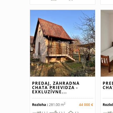
PREDAJ, ZÁHRADNÁ
PRE
CHATA PRIEVIDZA -
CHA
EXKLUZÍVNE...
2
Rozloha :
281.00 m
44 000 €
Rozlo
(-) |
(-) |
(-)