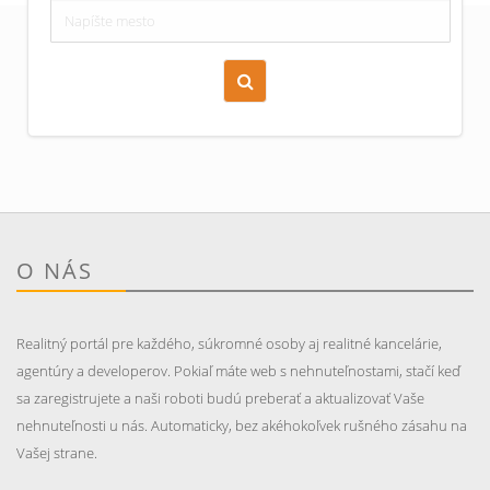
Zoraď podľa času pridania
Cena nehnuteľnosti
O NÁS
Realitný portál pre každého, súkromné osoby aj realitné kancelárie,
agentúry a developerov. Pokiaľ máte web s nehnuteľnostami, stačí keď
sa zaregistrujete a naši roboti budú preberať a aktualizovať Vaše
nehnuteľnosti u nás. Automaticky, bez akéhokoľvek rušného zásahu na
Vašej strane.