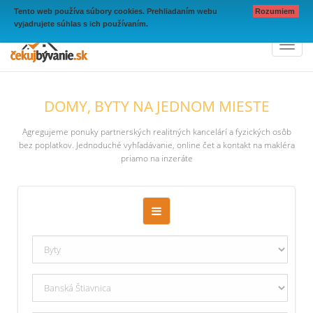
Tento web používa súbory cookies. Prehliadaním webu
Rozumiem
vyjadrujete súhlas s ich používaním.
Toggl
naviga
DOMY, BYTY NA JEDNOM MIESTE
Agregujeme ponuky partnerských realitných kancelárí a fyzických osôb
bez poplatkov. Jednoduché vyhľadávanie, online čet a kontakt na makléra
priamo na inzeráte