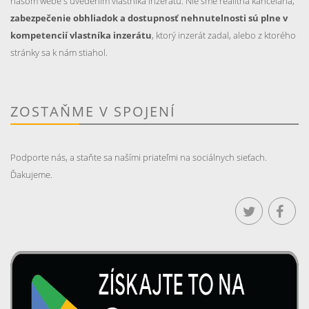
našom webe s uvedením vlastníka inzerátu. Nie sme realitná kancelária,
zabezpečenie obhliadok a dostupnosť nehnutelnosti sú plne v
kompetencií vlastníka inzerátu
, ktorý inzerát zadal, alebo z ktorého
stránky sa k nám stiahol.
ZOSTAŇME V SPOJENÍ
Podporte nás, a staňte sa našími priateľmi na sociálnych sieťach.
Ďakujeme.