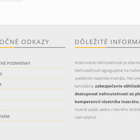
TOČNÉ ODKAZY
DÔLEŽITÉ INFORM
Inzerovanie nehnutelností je zdarm
CNÉ PODMIENKY
Nehnuteľnosti agregujeme na našo
I
uvedením vlastníka inzerátu. Nie sme
A
kancelária,
zabezpečenie obhliad
dostupnosť nehnutelnosti sú pl
kompetencií vlastníka inzerátu
S
inzerát zadal, alebo z ktorého stránk
 NÁM
nám stiahol.