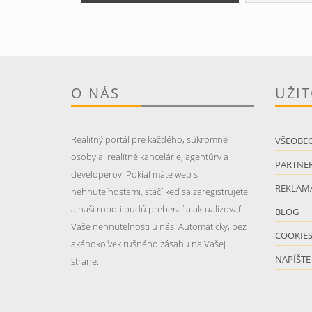
O NÁS
UŽI
Realitný portál pre každého, súkromné
VŠEOBE
osoby aj realitné kancelárie, agentúry a
PARTNER
developerov. Pokiaľ máte web s
REKLAM
nehnuteľnostami, stačí keď sa zaregistrujete
a naši roboti budú preberať a aktualizovať
BLOG
Vaše nehnuteľnosti u nás. Automaticky, bez
COOKIE
akéhokoľvek rušného zásahu na Vašej
NAPÍŠTE
strane.