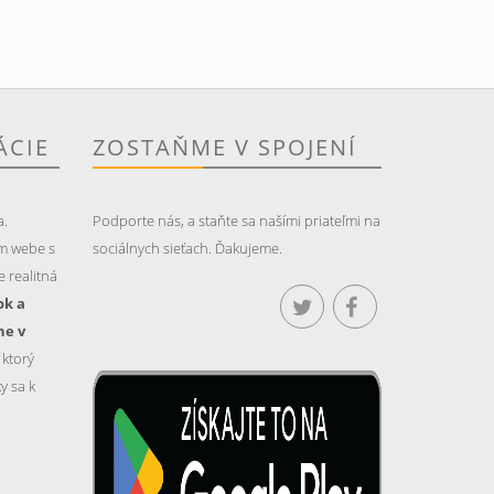
ÁCIE
ZOSTAŇME V SPOJENÍ
a.
Podporte nás, a staňte sa našími priateľmi na
m webe s
sociálnych sieťach. Ďakujeme.
 realitná
ok a
ne v
, ktorý
y sa k