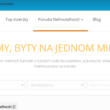
používaním.
Top Inzeráty
Ponuka Nehnuteľností
Blog
Y, BYTY NA JEDNOM MI
 realitných kancelárí a fyzických osôb bez poplatkov. Jednoduché vyhľad
makléra priamo na inzeráte
eľnosti