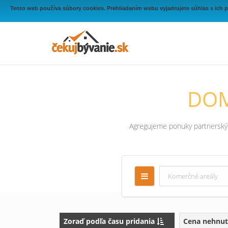
Tento web používa súbory cookies. Prehliadaním webu vyjadrujete súhlas s ich 
DOM
Agregujeme ponuky partnerských
Zoraď podľa času pridania
Cena nehnut