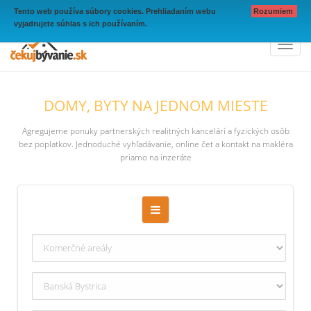
Tento web používa súbory cookies. Prehliadaním webu
Rozumiem
vyjadrujete súhlas s ich používaním.
Toggl
naviga
DOMY, BYTY NA JEDNOM MIESTE
Agregujeme ponuky partnerských realitných kancelárí a fyzických osôb
bez poplatkov. Jednoduché vyhľadávanie, online čet a kontakt na makléra
priamo na inzeráte