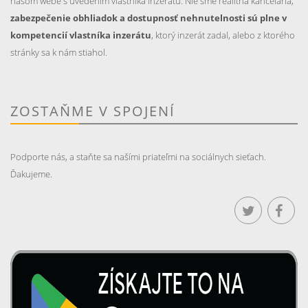
našom webe s uvedením vlastníka inzerátu. Nie sme realitná kancelária,
zabezpečenie obhliadok a dostupnosť nehnutelnosti sú plne v
kompetencií vlastníka inzerátu
, ktorý inzerát zadal, alebo z ktorého
stránky sa k nám stiahol.
ZOSTAŇME V SPOJENÍ
Podporte nás, a staňte sa našími priateľmi na sociálnych sieťach.
Ďakujeme.