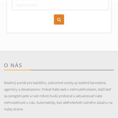
Zoraď podľa času pridania
Cena nehnuteľnosti
O NÁS
Realitný portál pre každého, súkromné osoby aj realitné kancelárie,
agentúry a developerov. Pokiaľ máte web s nehnuteľnostami, stačí keď
sa zaregistrujete a naši roboti budú preberať a aktualizovať Vaše
nehnuteľnosti u nás. Automaticky, bez akéhokoľvek rušného zásahu na
Vašej strane.