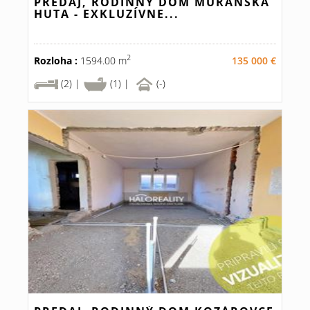
PREDAJ, RODINNÝ DOM MURÁNSKA
HUTA - EXKLUZÍVNE...
2
Rozloha :
1594.00 m
135 000 €
(2) |
(1) |
(-)