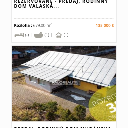
REZERVOVANÉ - PREDAJ, RODINNÝ
DOM VALASKÁ...
2
Rozloha :
679.00 m
135 000 €
(-) |
(1) |
(1)