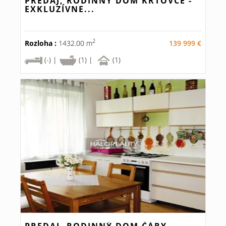
PREDAJ, RODINNÝ DOM KRTOVCE -
EXKLUZÍVNE...
2
Rozloha :
1432.00 m
139 999 €
(-) |
(1) |
(1)