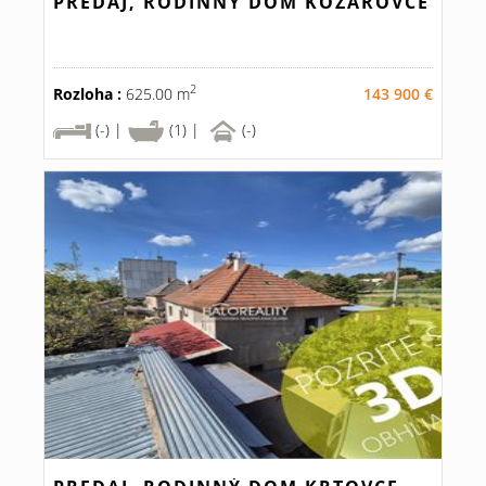
PREDAJ, RODINNÝ DOM KOZÁROVCE
2
Rozloha :
625.00 m
143 900 €
(-) |
(1) |
(-)