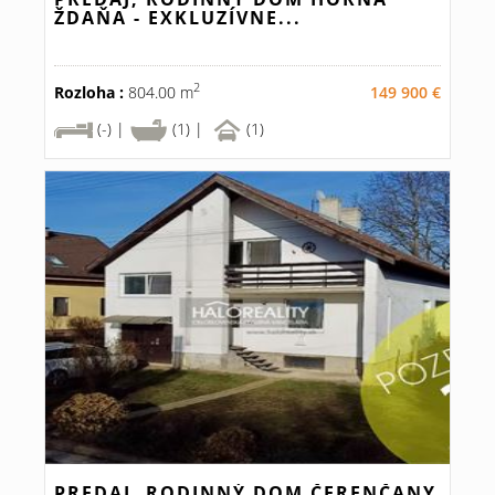
ŽDAŇA - EXKLUZÍVNE...
2
Rozloha :
804.00 m
149 900 €
(-) |
(1) |
(1)
PREDAJ, RODINNÝ DOM ČERENČANY