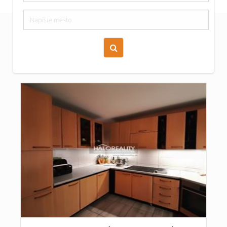
Zoraď podľa času pridania
Cena nehnuteľnosti