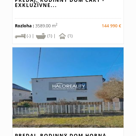
PREDAJ, RODINNÝ DOM ČÁRY -
EXKLUZÍVNE...
2
Rozloha :
3589.00 m
144 990 €
(-) |
(1) |
(1)
PREDAJ, RODINNÝ DOM HORNÁ