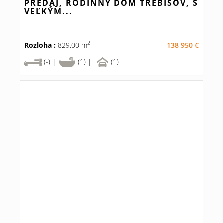
PREDAJ, RODINNÝ DOM TREBIŠOV, S
VEĽKÝM...
2
Rozloha :
829.00 m
138 950 €
(-) |
(1) |
(1)