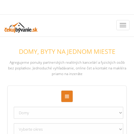
Toggl
naviga
DOMY, BYTY NA JEDNOM MIESTE
Agregujeme ponuky partnerských realitných kancelárí a fyzických osôb
bez poplatkov. Jednoduché vyhľadávanie, online čet a kontakt na makléra
priamo na inzeráte