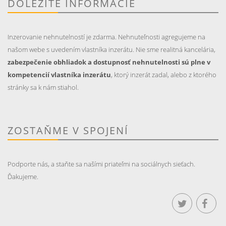
DÔLEŽITÉ INFORMÁCIE
Inzerovanie nehnutelností je zdarma. Nehnuteľnosti agregujeme na
našom webe s uvedením vlastníka inzerátu. Nie sme realitná kancelária,
zabezpečenie obhliadok a dostupnosť nehnutelnosti sú plne v
kompetencií vlastníka inzerátu
, ktorý inzerát zadal, alebo z ktorého
stránky sa k nám stiahol.
ZOSTAŇME V SPOJENÍ
Podporte nás, a staňte sa našími priateľmi na sociálnych sieťach.
Ďakujeme.