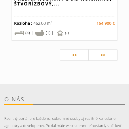
ŠTVORIZBOVÝ,...
2
Rozloha :
462.00 m
154 900 €
(4) |
(1) |
(-)
<<
>>
O NÁS
Realitný portál pre každého, súkromné osoby aj realitné kancelárie,
agentúry a developerov. Pokiaľ máte web s nehnuteľnostami, stačí keď