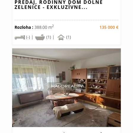
PREDAJ, RODINNÝ DOM DOLNÉ
ZELENICE - EXKLUZÍVNE...
2
Rozloha :
388.00 m
135 000 €
(-) |
(1) |
(1)